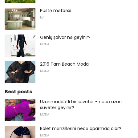
Püstə mətbəxi
EVI
Geniş şalvar nə geyinir?
MODA
2016 Tam Beach Moda
MODA
Best posts
Uzunmüddətli bir süveter - necə uzun
süveter geyinir?
MODA
Balet mənzillərini necə aparmaq olar?
MODA