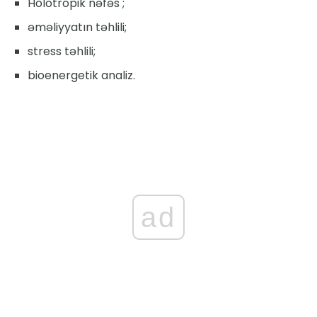
Holotropik nəfəs ;
əməliyyatın təhlili;
stress təhlili;
bioenergetik analiz.
ad