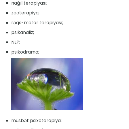
nağıl terapiyası;
zooterapiya;
rəqs-motor terapiyası;
psikanaliz;
NLP;
psikodrama;
müsbət psixoterapiya;