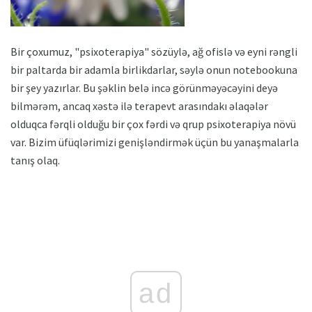
Bir çoxumuz, "psixoterapiya" sözüylə, ağ ofislə və eyni rəngli
bir paltarda bir adamla birlikdarlar, səylə onun notebookuna
bir şey yazırlar. Bu şəklin belə incə görünməyəcəyini deyə
bilmərəm, ancaq xəstə ilə terapevt arasındakı əlaqələr
olduqca fərqli olduğu bir çox fərdi və qrup psixoterapiya növü
var. Bizim üfüqlərimizi genişləndirmək üçün bu yanaşmalarla
tanış olaq.
ad