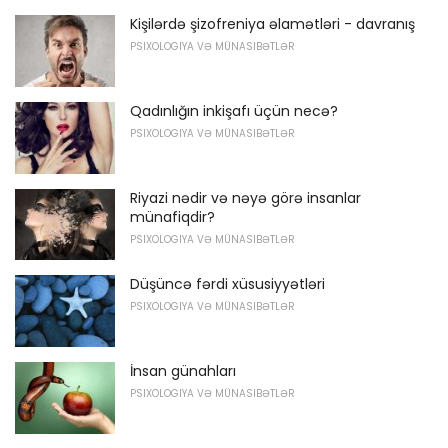
Kişilərdə şizofreniya əlamətləri - davranış
PSIXOLOGIYA VƏ MÜNASIBƏTLƏR
Qadınlığın inkişafı üçün necə?
PSIXOLOGIYA VƏ MÜNASIBƏTLƏR
Riyazi nədir və nəyə görə insanlar
münafiqdir?
PSIXOLOGIYA VƏ MÜNASIBƏTLƏR
Düşüncə fərdi xüsusiyyətləri
PSIXOLOGIYA VƏ MÜNASIBƏTLƏR
İnsan günahları
PSIXOLOGIYA VƏ MÜNASIBƏTLƏR