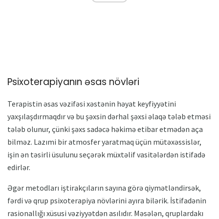
Psixoterapiyanın əsas növləri
Terapistin əsas vəzifəsi xəstənin həyat keyfiyyətini
yaxşılaşdırmaqdır və bu şəxsin dərhal şəxsi əlaqə tələb etməsi
tələb olunur, çünki şəxs sadəcə həkimə etibar etmədən aça
bilməz. Lazımi bir atmosfer yaratmaq üçün mütəxəssislər,
işin ən təsirli üsulunu seçərək müxtəlif vasitələrdən istifadə
edirlər.
Əgər metodları iştirakçıların sayına görə qiymətləndirsək,
fərdi və qrup psixoterapiya növlərini ayıra bilərik. İstifadənin
rasionallığı xüsusi vəziyyətdən asılıdır. Məsələn, qruplardakı