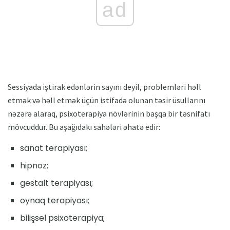
ad
Sessiyada iştirak edənlərin sayını deyil, problemləri həll
etmək və həll etmək üçün istifadə olunan təsir üsullarını
nəzərə alaraq, psixoterapiya növlərinin başqa bir təsnifatı
mövcuddur. Bu aşağıdakı sahələri əhatə edir:
sanat terapiyası;
hipnoz;
gestalt terapiyası;
oynaq terapiyası;
bilişsel psixoterapiya;