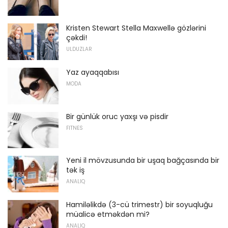
Kristen Stewart Stella Maxwellə gözlərini
çəkdi!
ULDUZLAR
Yaz ayaqqabısı
MODA
Bir günlük oruc yaxşı və pisdir
FITNES
Yeni il mövzusunda bir uşaq bağçasında bir
tək iş
ANALIQ
Hamiləlikdə (3-cü trimestr) bir soyuqluğu
müalicə etməkdən mi?
ANALIQ