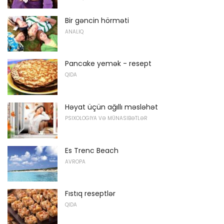
Bir gəncin hörməti
ANALIQ
Pancake yemək - resept
QIDA
Həyat üçün ağıllı məsləhət
PSIXOLOGIYA VƏ MÜNASIBƏTLƏR
Es Trenc Beach
AVROPA
Fıstıq reseptlər
QIDA