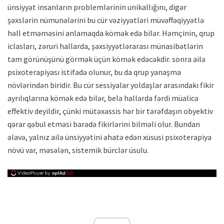
ünsiyyət insanların problemlərinin unikallığını, digər
şəxslərin nümunələrini bu cür vəziyyətləri müvəffəqiyyətlə
həll etməməsini anlamaqda kömək edə bilər. Həmçinin, qrup
iclasları, zəruri hallarda, şəxsiyyətlərarası münasibətlərin
tam görünüşünü görmək üçün kömək edəcəkdir. sonra ailə
psixoterapiyası istifadə olunur, bu da qrup yanaşma
növlərindən biridir. Bu cür sessiyalar yoldaşlar arasındakı fikir
ayrılıqlarına kömək edə bilər, belə hallarda fərdi müalicə
effektiv deyildir, çünki mütəxəssis hər bir tərəfdaşın obyektiv
qərar qəbul etməsi barədə fikirlərini bilməli olur. Bundan
əlavə, yalnız ailə ünsiyyətini əhatə edən xüsusi psixoterapiya
növü var, məsələn, sistemik bürclər üsulu.