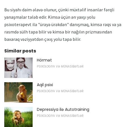
Bu siyahı daim əlavə olunur, çünki müxtəlif insanlar fərqli
yanaşmalar tələb edir. Kimsə üçün ən yaxşı yolu
psixoterapevt ilə "ürəyə ürəkdən" danışmaq, kimsə rəqs və ya
rəsmdə sülh tapa bilir və kimsə bir nağılın prizmasından
baxaraq vəziyyətdən çıxış yolu tapa bilir.
Similar posts
Hörmət
PSIXOLOGIYA VƏ MÜNASIBƏTLƏR
Aqil psixi
PSIXOLOGIYA VƏ MÜNASIBƏTLƏR
Depressiya ilə Autotraining
PSIXOLOGIYA VƏ MÜNASIBƏTLƏR