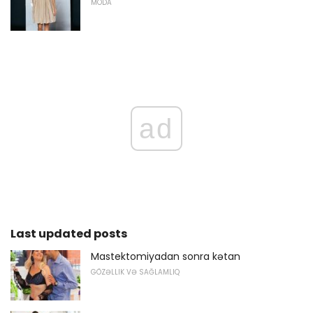
MODA
ad
Last updated posts
Mastektomiyadan sonra kətan
GÖZƏLLIK VƏ SAĞLAMLIQ