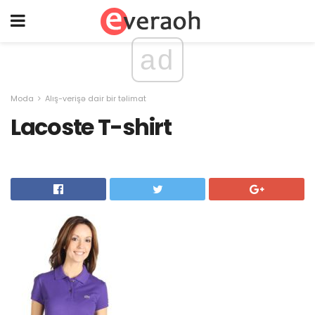
ad
Moda
Alış-verişə dair bir təlimat
Lacoste T-shirt