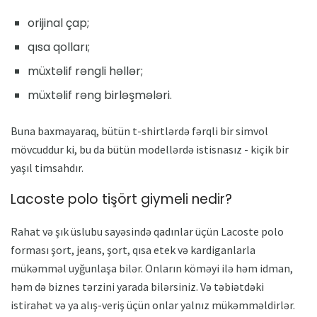
orijinal çap;
qısa qolları;
müxtəlif rəngli həllər;
müxtəlif rəng birləşmələri.
Buna baxmayaraq, bütün t-shirtlərdə fərqli bir simvol
mövcuddur ki, bu da bütün modellərdə istisnasız - kiçik bir
yaşıl timsahdır.
Lacoste polo tişört giymeli nedir?
Rahat və şık üslubu sayəsində qadınlar üçün Lacoste polo
forması şort, jeans, şort, qısa etek və kardiganlarla
mükəmməl uyğunlaşa bilər. Onların köməyi ilə həm idman,
həm də biznes tərzini yarada bilərsiniz. Və təbiətdəki
istirahət və ya alış-veriş üçün onlar yalnız mükəmməldirlər.