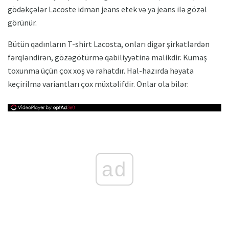
gödəkçələr Lacoste idman jeans etek və ya jeans ilə gözəl
görünür.
Bütün qadınların T-shirt Lacosta, onları digər şirkətlərdən
fərqləndirən, gözəgötürmə qabiliyyətinə malikdir. Kumaş
toxunma üçün çox xoş və rahatdır. Hal-hazırda həyata
keçirilmə variantları çox müxtəlifdir. Onlar ola bilər:
ad