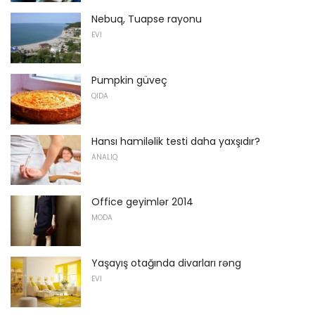
Nebuq, Tuapse rayonu
EVI
Pumpkin güveç
QIDA
Hansı hamiləlik testi daha yaxşıdır?
ANALIQ
Office geyimlər 2014
MODA
Yaşayış otağında divarları rəng
EVI