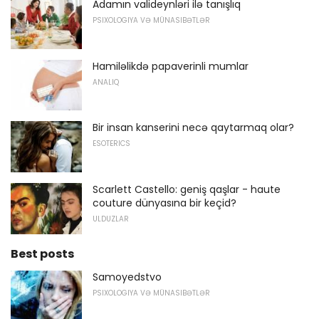
Adamın valideynləri ilə tanışlıq
PSIXOLOGIYA VƏ MÜNASIBƏTLƏR
Hamiləlikdə papaverinli mumlar
ANALIQ
Bir insan kanserini necə qaytarmaq olar?
ESOTERICS
Scarlett Castello: geniş qaşlar - haute
couture dünyasına bir keçid?
ULDUZLAR
Best posts
Samoyedstvo
PSIXOLOGIYA VƏ MÜNASIBƏTLƏR