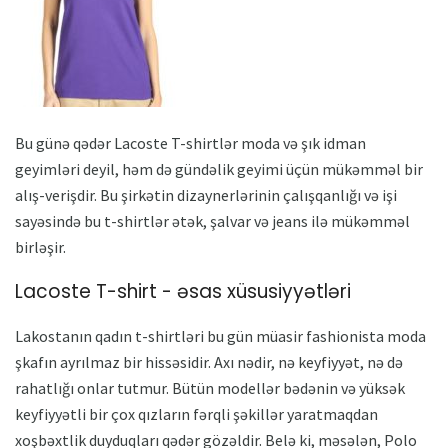
Bu günə qədər Lacoste T-shirtlər moda və şık idman
geyimləri deyil, həm də gündəlik geyimi üçün mükəmməl bir
alış-verişdir. Bu şirkətin dizaynerlərinin çalışqanlığı və işi
sayəsində bu t-shirtlər ətək, şalvar və jeans ilə mükəmməl
birləşir.
Lacoste T-shirt - əsas xüsusiyyətləri
Lakostanın qadın t-shirtləri bu gün müasir fashionista moda
şkafın ayrılmaz bir hissəsidir. Axı nədir, nə keyfiyyət, nə də
rahatlığı onlar tutmur. Bütün modellər bədənin və yüksək
keyfiyyətli bir çox qızların fərqli şəkillər yaratmaqdan
xoşbəxtlik duyduqları qədər gözəldir. Belə ki, məsələn, Polo