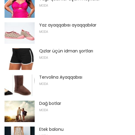
MODA
Yaz ayaqqabısı ayaqqabılar
MODA
Qızlar üçün idman şortları
MODA
Tervolina Ayaqqabısı
MODA
Dağ botlar
MODA
Etek balonu