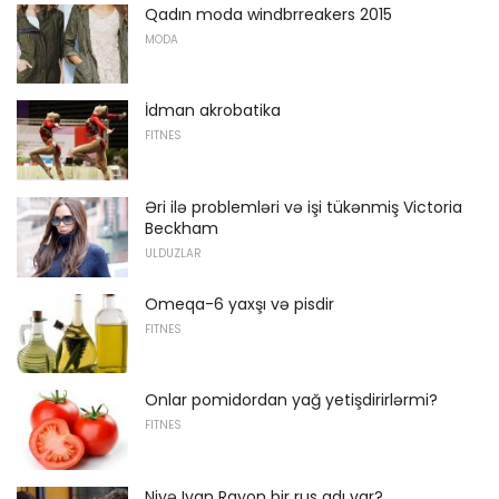
Qadın moda windbrreakers 2015
MODA
İdman akrobatika
FITNES
Əri ilə problemləri və işi tükənmiş Victoria
Beckham
ULDUZLAR
Omeqa-6 yaxşı və pisdir
FITNES
Onlar pomidordan yağ yetişdirirlərmi?
FITNES
Niyə Ivan Rayon bir rus adı var?