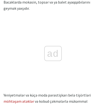
Bacaklarda mokasin, topsər və ya balet ayaqqabılarını
geymək yaxşıdır.
ad
Yeniyetmələr və küçə moda pərəstişkarı belə tişörtləri
möhtəşəm ətəklər
və kobud çəkmələrlə mükəmməl