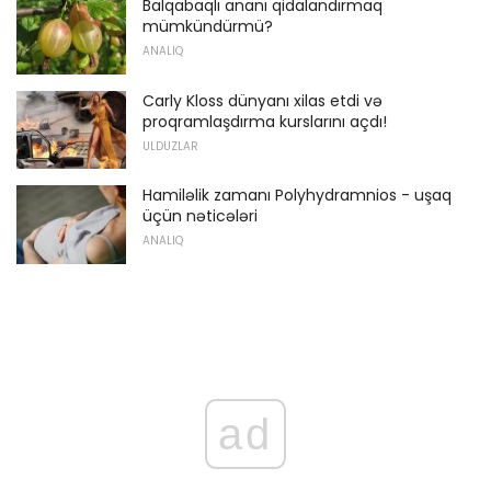
Balqabaqlı ananı qidalandırmaq
mümkündürmü?
ANALIQ
Carly Kloss dünyanı xilas etdi və
proqramlaşdırma kurslarını açdı!
ULDUZLAR
Hamiləlik zamanı Polyhydramnios - uşaq
üçün nəticələri
ANALIQ
ad