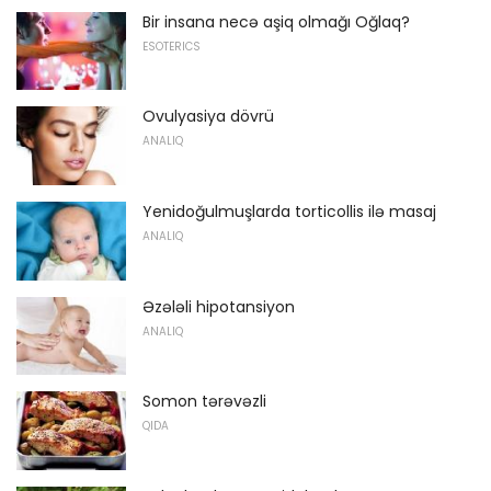
Bir insana necə aşiq olmağı Oğlaq?
ESOTERICS
Ovulyasiya dövrü
ANALIQ
Yenidoğulmuşlarda torticollis ilə masaj
ANALIQ
Əzələli hipotansiyon
ANALIQ
Somon tərəvəzli
QIDA