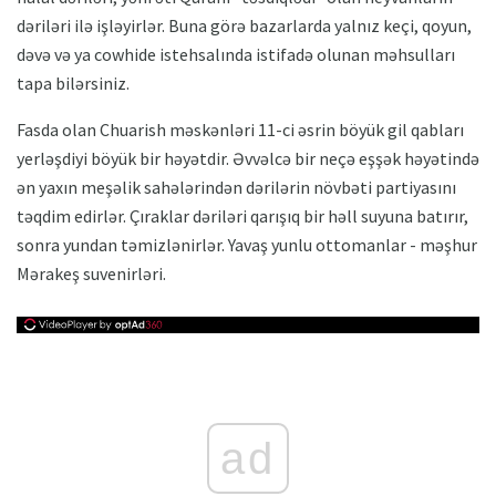
dəriləri ilə işləyirlər. Buna görə bazarlarda yalnız keçi, qoyun,
dəvə və ya cowhide istehsalında istifadə olunan məhsulları
tapa bilərsiniz.
Fasda olan Chuarish məskənləri 11-ci əsrin böyük gil qabları
yerləşdiyi böyük bir həyətdir. Əvvəlcə bir neçə eşşək həyətində
ən yaxın meşəlik sahələrindən dərilərin növbəti partiyasını
təqdim edirlər. Çıraklar dəriləri qarışıq bir həll suyuna batırır,
sonra yundan təmizlənirlər. Yavaş yunlu ottomanlar - məşhur
Mərakeş suvenirləri.
ad