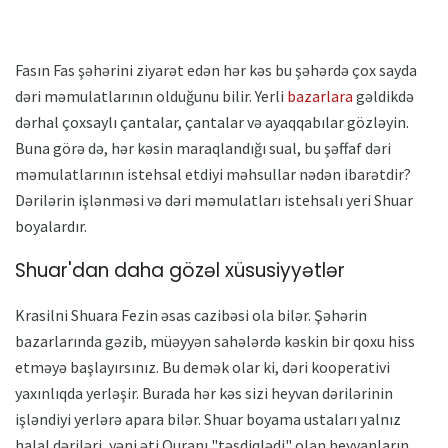
Fasın Fas şəhərini ziyarət edən hər kəs bu şəhərdə çox sayda
dəri məmulatlarının olduğunu bilir. Yerli
bazarlara
gəldikdə
dərhal çoxsaylı çantalar, çantalar və ayaqqabılar gözləyin.
Buna görə də, hər kəsin maraqlandığı sual, bu şəffaf dəri
məmulatlarının istehsal etdiyi məhsullar nədən ibarətdir?
Dərilərin işlənməsi və dəri məmulatları istehsalı yeri Shuar
boyalardır.
Shuar'dan daha gözəl xüsusiyyətlər
Krasilni Shuara Fezin əsas cazibəsi ola bilər. Şəhərin
bazarlarında gəzib, müəyyən sahələrdə kəskin bir qoxu hiss
etməyə başlayırsınız. Bu demək olar ki, dəri kooperativi
yaxınlıqda yerləşir. Burada hər kəs sizi heyvan dərilərinin
işləndiyi yerlərə apara bilər. Shuar boyama ustaları yalnız
halal dəriləri, yəni əti Quranı "təsdiqlədi" olan heyvanların