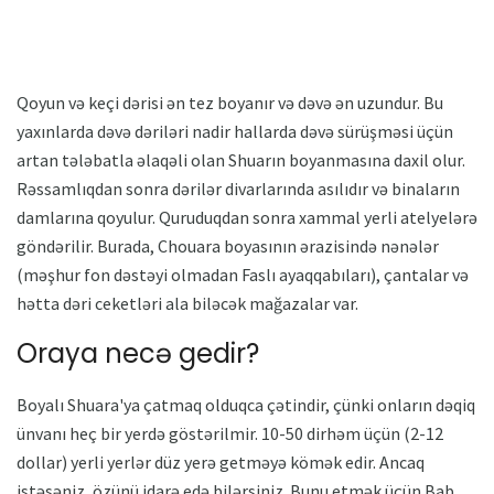
Qoyun və keçi dərisi ən tez boyanır və dəvə ən uzundur. Bu
yaxınlarda dəvə dəriləri nadir hallarda dəvə sürüşməsi üçün
artan tələbatla əlaqəli olan Shuarın boyanmasına daxil olur.
Rəssamlıqdan sonra dərilər divarlarında asılıdır və binaların
damlarına qoyulur. Quruduqdan sonra xammal yerli atelyelərə
göndərilir. Burada, Chouara boyasının ərazisində nənələr
(məşhur fon dəstəyi olmadan Faslı ayaqqabıları), çantalar və
hətta dəri ceketləri ala biləcək mağazalar var.
Oraya necə gedir?
Boyalı Shuara'ya çatmaq olduqca çətindir, çünki onların dəqiq
ünvanı heç bir yerdə göstərilmir. 10-50 dirhəm üçün (2-12
dollar) yerli yerlər düz yerə getməyə kömək edir. Ancaq
istəsəniz, özünü idarə edə bilərsiniz. Bunu etmək üçün Bab