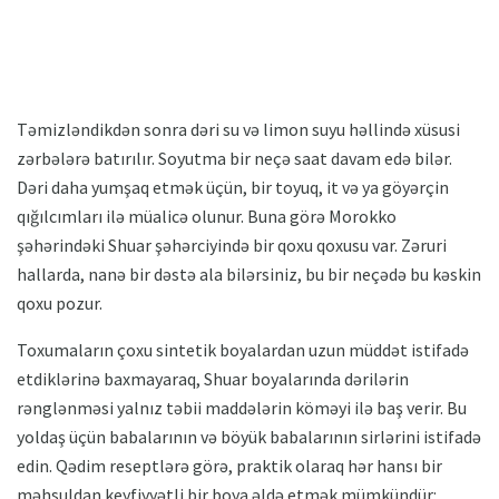
Təmizləndikdən sonra dəri su və limon suyu həllində xüsusi
zərbələrə batırılır. Soyutma bir neçə saat davam edə bilər.
Dəri daha yumşaq etmək üçün, bir toyuq, it və ya göyərçin
qığılcımları ilə müalicə olunur. Buna görə Morokko
şəhərindəki Shuar şəhərciyində bir qoxu qoxusu var. Zəruri
hallarda, nanə bir dəstə ala bilərsiniz, bu bir neçədə bu kəskin
qoxu pozur.
Toxumaların çoxu sintetik boyalardan uzun müddət istifadə
etdiklərinə baxmayaraq, Shuar boyalarında dərilərin
rənglənməsi yalnız təbii maddələrin köməyi ilə baş verir. Bu
yoldaş üçün babalarının və böyük babalarının sirlərini istifadə
edin. Qədim reseptlərə görə, praktik olaraq hər hansı bir
məhsuldan keyfiyyətli bir boya əldə etmək mümkündür: