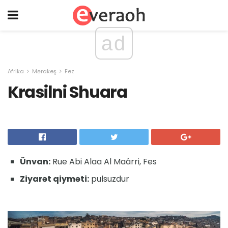
ad
Afrika
Mərakeş
Fez
Krasilni Shuara
Ünvan:
Rue Abi Alaa Al Maârri, Fes
Ziyarət qiyməti:
pulsuzdur