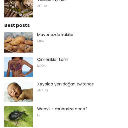
AFRIKA
Best posts
Mayonezdə kukilər
QIDA
Çimərliklər Lorin
MODA
Xəyalda yenidoğan twitches
ANALIQ
Weevil - mübarizə necə?
EVI