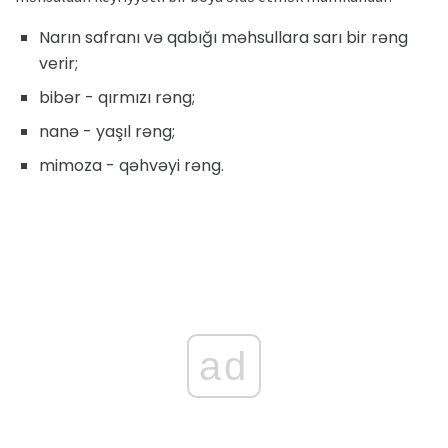
Narın safranı və qabığı məhsullara sarı bir rəng
verir;
bibər - qırmızı rəng;
nanə - yaşıl rəng;
mimoza - qəhvəyi rəng.
ad