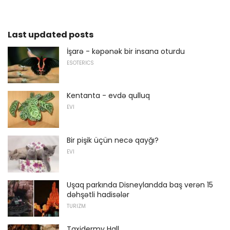
Last updated posts
İşarə - kəpənək bir insana oturdu
ESOTERICS
Kentanta - evdə qulluq
EVI
Bir pişik üçün necə qayğı?
EVI
Uşaq parkında Disneylandda baş verən 15
dəhşətli hadisələr
TURIZM
Taxidermy Hall