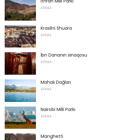
Ithran Milli Parkı
AFRIKA
Krasilni Shuara
AFRIKA
İbn Dananın sinaqosu
AFRIKA
Mahalı Dağları
AFRIKA
Nairobi Milli Parkı
AFRIKA
Manghetti