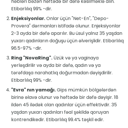
həbləri bəzən həftədə bir dəfə kəsilməklə alın.
Etibarlılıq 99% -dir.
Enjeksiyonlar.
Onlar üçün "Net-En", "Depo-
Provera" dərmanları istifadə olunur. Enjeksiyonlar
2-3 ayda bir dəfə aparılır. Bu üsul yalnız 35 yaşdan
yuxarı qadınların doğuşu üçün əlverişlidir. Etibarlılıq
96.5-97% -dir.
Ring "NovaRing".
Üzük və ya vaginaya
yerləşdirilir və ayda bir dəfə, qadın və ya
tərəfdaşa narahatlıq doğurmadan dəyişdirilir.
Etibarlılıq 99% -dir.
"Evra" nın yamağı.
Gips mümkün bölgələrdən
birinə əlavə olunur və həftədə bir dəfə dəyişir. 18
ildən 45 ilədək olan qadınlar üçün effektivdir. 35
yaşdan yuxarı qadınları fəal şəkildə qoruyan
kontrendikedir. Etibarlılıq 99.4% təşkil edir.