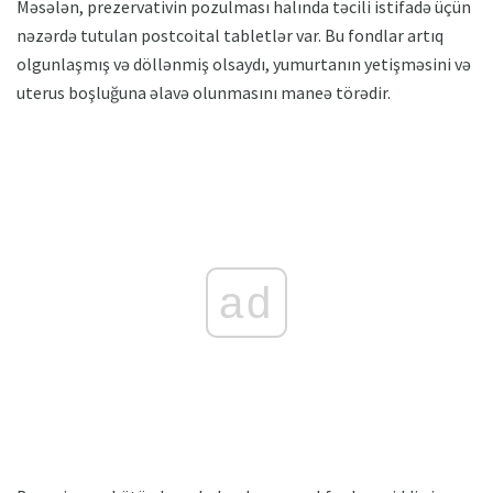
Məsələn, prezervativin pozulması halında təcili istifadə üçün
nəzərdə tutulan postcoital tabletlər var. Bu fondlar artıq
olgunlaşmış və döllənmiş olsaydı, yumurtanın yetişməsini və
uterus boşluğuna əlavə olunmasını maneə törədir.
ad