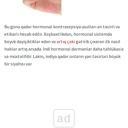
Bu günə qədər hormonal kontrasepsiya üsulları ən təsirli və
etibarlı hesab edilir. Xoşbəxtlikdən, hormonal sistemdə
böyük dəyişikliklər edən və
artıq çəki
gətirib çıxaran ilk nəsil
həblər artıq arxada. İndi hormonal dərmanlar daha təhlükəsiz
və müxtəlifdir. Lakin, indiyə qədər onların yan təsirləri böyük
bir siyahısı var.
ad