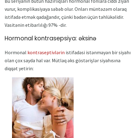
Bu seriyanın bütün hazırlıqları hormonal fonlara ciddi ziyan
vurur, komplikasiyaya səbəb olur. Onları müntəzəm olaraq
istifadə etmək qadağandır, çünki bədən üçün təhlükəlidir.
Vasitənin etibarlılığı 97% -dir.
Hormonal kontrasepsiya: əksinə
Hormonal
kontraseptivlərin
istifadəsi istənməyən bir siyahı
olan çox sayda hal var. Mütləq əks göstərişlər siyahısına
diqqət yetirin: