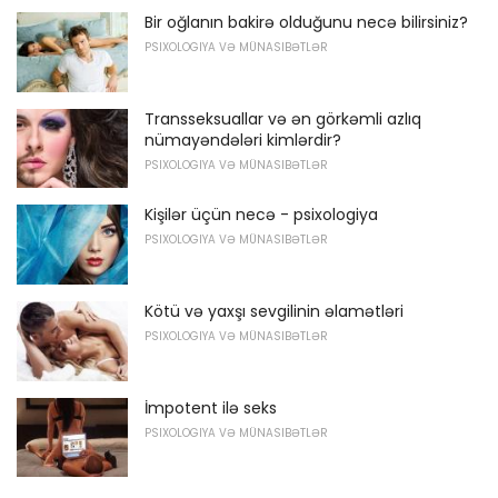
Bir oğlanın bakirə olduğunu necə bilirsiniz?
PSIXOLOGIYA VƏ MÜNASIBƏTLƏR
Transseksuallar və ən görkəmli azlıq
nümayəndələri kimlərdir?
PSIXOLOGIYA VƏ MÜNASIBƏTLƏR
Kişilər üçün necə - psixologiya
PSIXOLOGIYA VƏ MÜNASIBƏTLƏR
Kötü və yaxşı sevgilinin əlamətləri
PSIXOLOGIYA VƏ MÜNASIBƏTLƏR
İmpotent ilə seks
PSIXOLOGIYA VƏ MÜNASIBƏTLƏR