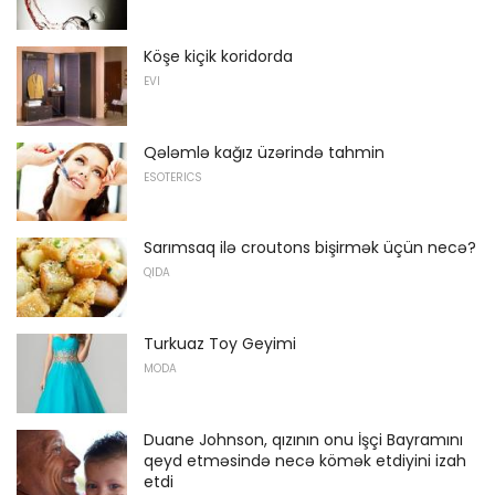
Köşe kiçik koridorda
EVI
Qələmlə kağız üzərində tahmin
ESOTERICS
Sarımsaq ilə croutons bişirmək üçün necə?
QIDA
Turkuaz Toy Geyimi
MODA
Duane Johnson, qızının onu İşçi Bayramını
qeyd etməsində necə kömək etdiyini izah
etdi