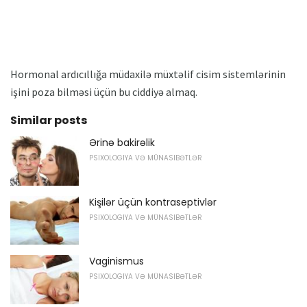
Hormonal ardıcıllığa müdaxilə müxtəlif cisim sistemlərinin
işini poza bilməsi üçün bu ciddiyə almaq.
Similar posts
Ərinə bakirəlik
PSIXOLOGIYA VƏ MÜNASIBƏTLƏR
Kişilər üçün kontraseptivlər
PSIXOLOGIYA VƏ MÜNASIBƏTLƏR
Vaginismus
PSIXOLOGIYA VƏ MÜNASIBƏTLƏR