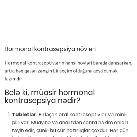
Hormonal kontrasepsiya növləri
Hormonal kontraseptivlərin hansı növləri barədə danışarkən,
artıq həqiqətən zəngin bir seçim olduğunu qeyd etmək
lazımdır.
Belə ki, müasir hormonal
kontrasepsiya nədir?
Tabletlər.
Birləşən oral kontraseptivlər və mini-
pilli var. Müayinə və analizdən sonra həkim onları
təyin edir, çünki bu cür hazırlıqlar çoxdur. Hər gün