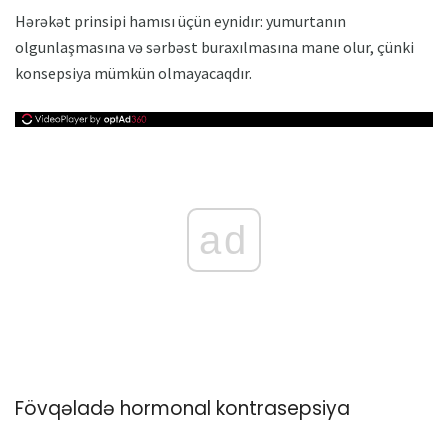
Hərəkət prinsipi hamısı üçün eynidır: yumurtanın
olgunlaşmasına və sərbəst buraxılmasına mane olur, çünki
konsepsiya mümkün olmayacaqdır.
ad
Fövqəladə hormonal kontrasepsiya