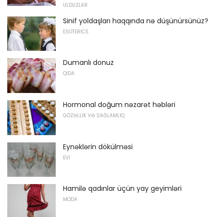
ULDUZLAR
Sinif yoldaşları haqqında nə düşünürsünüz?
ESOTERICS
Dumanlı donuz
QIDA
Hormonal doğum nəzarət həbləri
GÖZƏLLIK VƏ SAĞLAMLIQ
Eynəklərin dökülməsi
EVI
Hamilə qadınlar üçün yay geyimləri
MODA