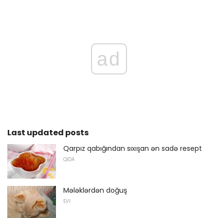
ad
Last updated posts
Qarpız qabığından sıxışan ən sadə resept
QIDA
Mələklərdən doğuş
EVI