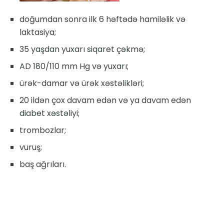
doğumdan sonra ilk 6 həftədə hamiləlik və
laktasiya;
35 yaşdan yuxarı siqaret çəkmə;
AD 180/110 mm Hg və yuxarı;
ürək-damar və ürək xəstəlikləri;
20 ildən çox davam edən və ya davam edən
diabet xəstəliyi;
trombozlar;
vuruş;
baş ağrıları.