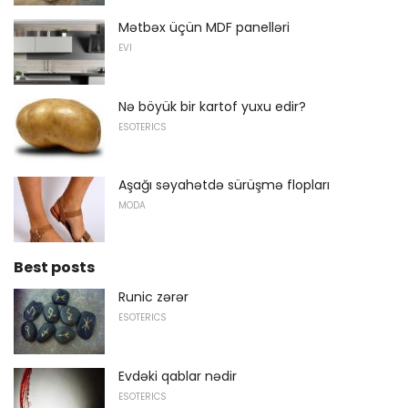
Mətbəx üçün MDF panelləri
EVI
Nə böyük bir kartof yuxu edir?
ESOTERICS
Aşağı səyahətdə sürüşmə flopları
MODA
Best posts
Runic zərər
ESOTERICS
Evdəki qablar nədir
ESOTERICS