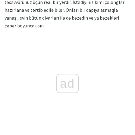
təsəvvürünüz üçün real bir yerdir. İstədiyiniz kimi çələnglər
hazırlana və tərtib edilə bilər. Onları bir qapıya asmaqla
yanaşı, evin bütün divarları ilə də bəzədin və ya bəzəkləri
çəpər boyunca asın.
ad