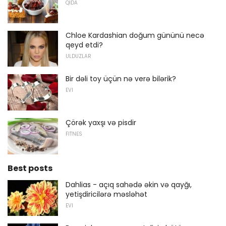
QIDA
Chloe Kardashian doğum gününü necə
qeyd etdi?
ULDUZLAR
Bir dəli toy üçün nə verə bilərik?
EVI
Çörək yaxşı və pisdir
FITNES
Best posts
Dahlias - açıq sahədə əkin və qayğı,
yetişdiricilərə məsləhət
EVI