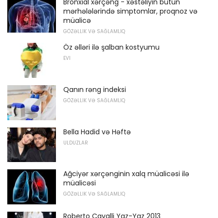
Bronxial xərçəng - xəstəliyin bütün
mərhələlərində simptomlar, proqnoz və
müalicə
GÖZƏLLIK VƏ SAĞLAMLIQ
Öz əlləri ilə şalban kostyumu
EVI
Qanın rəng indeksi
GÖZƏLLIK VƏ SAĞLAMLIQ
Bella Hadid və Həftə
ULDUZLAR
Ağciyər xərçənginin xalq müalicəsi ilə
müalicəsi
GÖZƏLLIK VƏ SAĞLAMLIQ
Roberto Cavalli Yaz-Yaz 2013