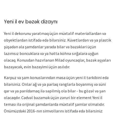
Yeni il ev bəzək dizaynı
Yeni il dekorunu yaratmaq üçün müxtəlif materiallardan və
obyektlərdən istifadə edə bilərsiniz. Küvetlərdən və ya plastik
şüşədən əla şamdanlar yarada bilər və bəzəkləri üçün
lazımsız boncuklara və ya hətta köhnə sırğalara uyğun
olacaq. Konusdan hazırlanan Milad oyuncaqlar, bəzək əşyaları
bəzəyəcək, evin bəzəyimi üçün asılıdır.
Karpuz və şam konuslarından masa üçün yeni il tərkibini edə
bilərsiniz. Onlar ağ və ya parlaq rənglərlə boyanmış və süni
qar və ya parıldamaq ilə səpilmiş ola bilər - bu gözəl və şən
olacaqdır. Cədvəl bəzəmək üçün zəruri bir element Yeni il
teması ilə orijinal şamdanlarda müxtəlif şamlar olmalıdır.
Önümüzdəki 2016-nın simvollarını istifadə edə bilərsiniz: