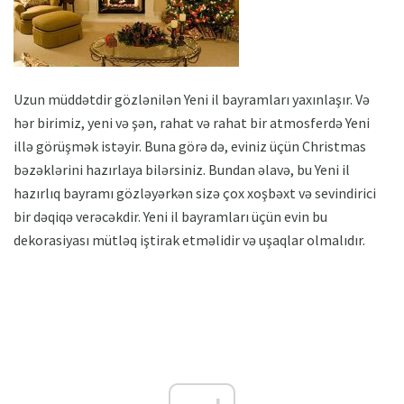
Uzun müddətdir gözlənilən Yeni il bayramları yaxınlaşır. Və
hər birimiz, yeni və şən, rahat və rahat bir atmosferdə Yeni
illə görüşmək istəyir. Buna görə də, eviniz üçün Christmas
bəzəklərini hazırlaya bilərsiniz. Bundan əlavə, bu Yeni il
hazırlıq bayramı gözləyərkən sizə çox xoşbəxt və sevindirici
bir dəqiqə verəcəkdir. Yeni il bayramları üçün evin bu
dekorasiyası mütləq iştirak etməlidir və uşaqlar olmalıdır.