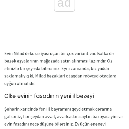
ad
Evin Milad dekorasiyası üçün bir çox variant var. Bəlkə də
bəzək əşyalarının mağazada satın alınması lazımdır. Öz
əlinizlə bir şey edə bilərsiniz. Eyni zamanda, biz yadda
saxlamalıyıq ki, Milad bəzəkləri otaqdan mövcud otaqlara
uyğun olmalıdır.
Ölkə evinin fasadının yeni il bəzəyi
Şəhərin xaricində Yeni il bayramını qeyd etmək qərarına
gəlsəniz, hər şeydən əvvəl, əvvəlcədən saytın bəzəyəcəyini və
evin fasadını necə düşünə bilərsiniz. Ev üçün ənənəvi