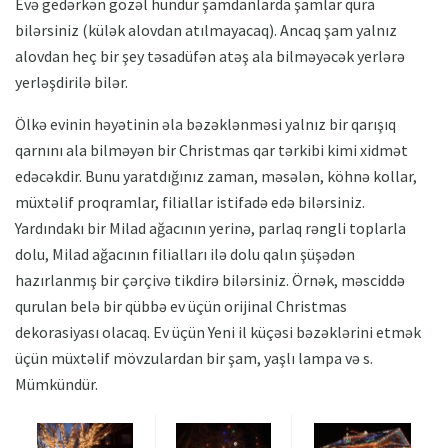
Evə gedərkən gözəl hündür şamdanlarda şamlar qura
bilərsiniz (külək alovdan atılmayacaq). Ancaq şam yalnız
alovdan heç bir şey təsadüfən atəş ala bilməyəcək yerlərə
yerləşdirilə bilər.
Ölkə evinin həyətinin əla bəzəklənməsi yalnız bir qarışıq
qarnını ala bilməyən bir Christmas qar tərkibi kimi xidmət
edəcəkdir. Bunu yaratdığınız zaman, məsələn, köhnə kollar,
müxtəlif proqramlar, filiallar istifadə edə bilərsiniz.
Yardındakı bir Milad ağacının yerinə, parlaq rəngli toplarla
dolu, Milad ağacının filialları ilə dolu qalın şüşədən
hazırlanmış bir çərçivə tikdirə bilərsiniz. Örnək, məsciddə
qurulan belə bir qübbə ev üçün orijinal Christmas
dekorasiyası olacaq. Ev üçün Yeni il küçəsi bəzəklərini etmək
üçün müxtəlif mövzulardan bir şam, yaşlı lampa və s.
Mümkündür.