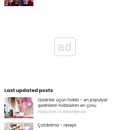
ad
Last updated posts
Qadınlar üçün hobbi - ən populyar
qadınların hobbisinin ən çoxu
PSIXOLOGIYA VƏ MÜNASIBƏTLƏR
Çatdırılma - resept