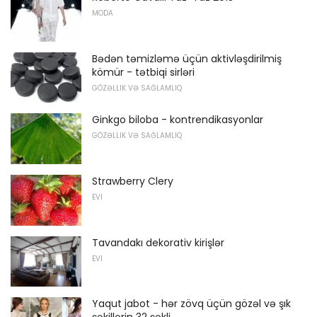
MODA
Bədən təmizləmə üçün aktivləşdirilmiş
kömür - tətbiqi sirləri
GÖZƏLLIK VƏ SAĞLAMLIQ
Ginkgo biloba - kontrendikasyonlar
GÖZƏLLIK VƏ SAĞLAMLIQ
Strawberry Clery
EVI
Tavandakı dekorativ kirişlər
EVI
Yaqut jabot - hər zövq üçün gözəl və şık