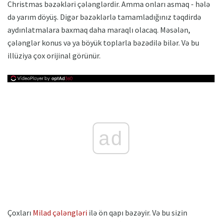
Christmas bəzəkləri çələnglərdir. Amma onları asmaq - hələ
də yarım döyüş. Digər bəzəklərlə tamamladığınız təqdirdə
aydınlatmalara baxmaq daha maraqlı olacaq. Məsələn,
çələnglər konus və ya böyük toplarla bəzədilə bilər. Və bu
illüziya çox orijinal görünür.
ad
Çoxları
Milad çələngləri
ilə ön qapı bəzəyir. Və bu sizin