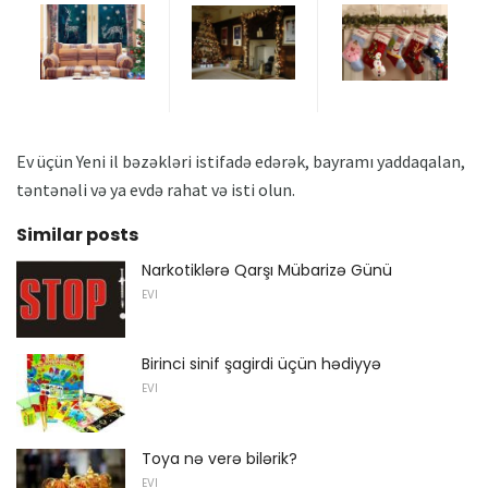
Ev üçün Yeni il bəzəkləri istifadə edərək, bayramı yaddaqalan,
təntənəli və ya evdə rahat və isti olun.
Similar posts
Narkotiklərə Qarşı Mübarizə Günü
EVI
Birinci sinif şagirdi üçün hədiyyə
EVI
Toya nə verə bilərik?
EVI