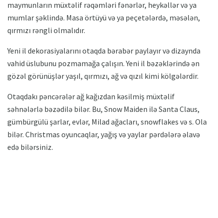
maymunların müxtəlif rəqəmləri fənərlər, heykəllər və ya
mumlar şəklində. Masa örtüyü və ya peçetələrdə, məsələn,
qırmızı rəngli olmalıdır.
Yeni il dekorasiyalarını otaqda bərabər paylayır və dizaynda
vahid üslubunu pozmamağa çalışın. Yeni il bəzəklərində ən
gözəl görünüşlər yaşıl, qırmızı, ağ və qızıl kimi kölgələrdir.
Otaqdakı pəncərələr ağ kağızdan kəsilmiş müxtəlif
səhnələrlə bəzədilə bilər. Bu, Snow Maiden ilə Santa Claus,
gümbürgülü şarlar, evlər, Milad ağacları, snowflakes və s. Ola
bilər. Christmas oyuncaqlar, yağış və yaylar pərdələrə əlavə
edə bilərsiniz.