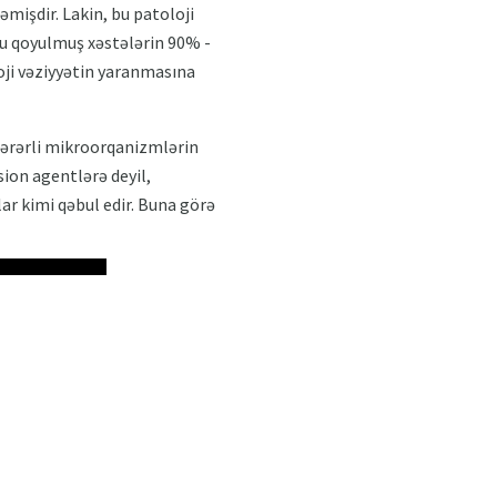
əmişdir. Lakin, bu patoloji
zu qoyulmuş xəstələrin 90% -
loji vəziyyətin yaranmasına
 zərərli mikroorqanizmlərin
sion agentlərə deyil,
ar kimi qəbul edir. Buna görə