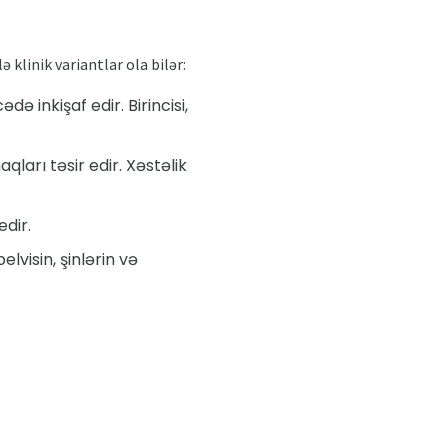
 klinik variantlar ola bilər:
ə inkişaf edir. Birincisi,
qları təsir edir. Xəstəlik
edir.
elvisin, şinlərin və