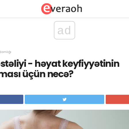
ad
lamlığı
təliyi - həyat keyfiyyətinin
lması üçün necə?