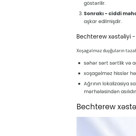
göstərilir.
Sonrakı - ciddi məhd
aşkar edilmişdir.
Bechterew xəstəliyi -
Xoşagəlməz duyğuların təzahü
səhər sərt sərtlik və
xoşagəlməz hisslər hər
Ağrının lokalizasiya sa
mərhələsindən asılıdır
Bechterew xəstəl