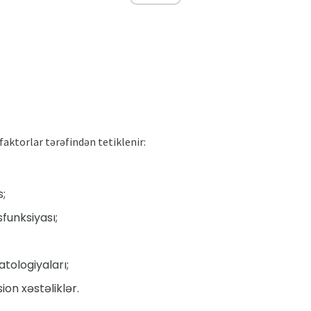
aktorlar tərəfindən tetiklenir:
s;
sfunksiyası;
tologiyaları;
ion xəstəliklər.