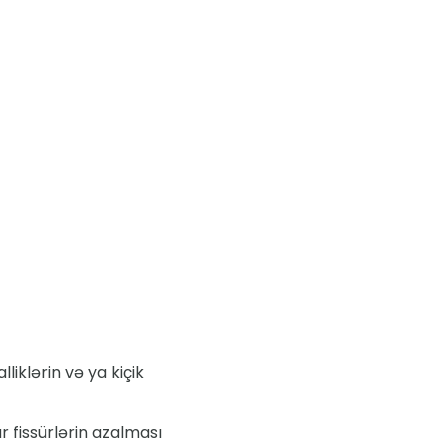
iklərin və ya kiçik
r fissürlərin azalması