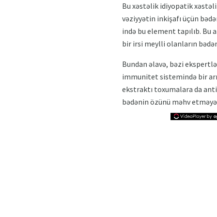
Bu xəstəlik idiyopatik xəstəl
vəziyyətin inkişafı üçün bəd
ində bu element tapılıb. Bu a
bir irsi meylli olanların bəd
Bundan əlavə, bəzi ekspertlər
immunitet sistemində bir arı
ekstraktı toxumalara da antik
bədənin özünü məhv etməyə 