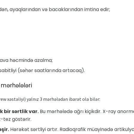
ndən, ayaqlarından və bacaklarından imtina edir;
hava həcmində azalma;
-sabitliyi (səhər saatlarında artacaq).
 mərhələləri
w xəstəliyi) yalnız 3 mərhələdən ibarət ola bilər:
k bir sərtlik var.
Bu mərhələdə ağrı kiçikdir. X-ray anormall
z-tez göstərir.
şir.
Hərəkət sərtliyi artır. Radioqrafik müayinədə artikulya