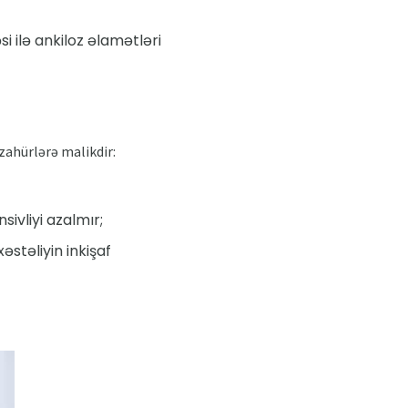
i ilə ankiloz əlamətləri
zahürlərə malikdir:
ivliyi azalmır;
əstəliyin inkişaf