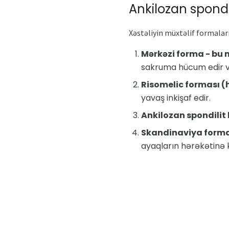
Ankilozan spondil
Xəstəliyin müxtəlif formaları 
Mərkəzi forma - bu 
sakruma hücum edir və
Risomelic forması (h
yavaş inkişaf edir.
Ankilozan spondilit b
Skandinaviya forma
ayaqların hərəkətinə k