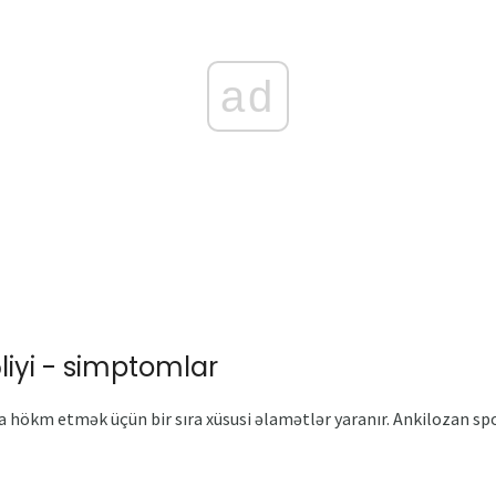
ad
liyi - simptomlar
ına hökm etmək üçün bir sıra xüsusi əlamətlər yaranır. Ankilozan s