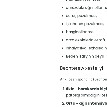
omuzdakı ağrı, əlləri
duruş pozulması;
iştahanın pozulması;
başgicəllənmə;
arxa əzələlərin ətrafı;
inhalyasiya-exhaled 
Bədən istiliyinin qeyri
Bechterew xəstəliyi -
Ankilozan spondilit (Bechtere
İlkin - hərəkətdə kiçi
patoloji olmadığını te
Orta - ağrı intensivlə