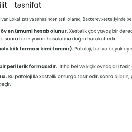
it - təsnifat
var. Lokalizasiya sahəsindən asılı olaraq, Bexterev xəstəliyində belə
növ ən ümumi hesab olunur.
Xəstəlik çox yavaş bir dərəcəd
 sonra belin yuxarı hissələrinə doğru hərəkət edir.
ələ kök forması kimi tanınır).
Patoloji, bel və böyük oyna
ir periferik formasıdır.
İltihə bel və kiçik oynaqları təsir 
sı.
Bu patoloji ilə xəstəlik omurğa təsir edir, sonra əllərin, p
eçir.