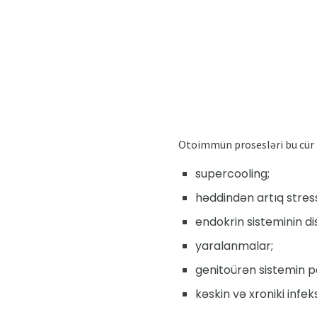
Otoimmün prosesləri bu cür f
supercooling;
həddindən artıq stres
endokrin sisteminin di
yaralanmalar;
genitoürən sistemin pa
kəskin və xroniki infeks