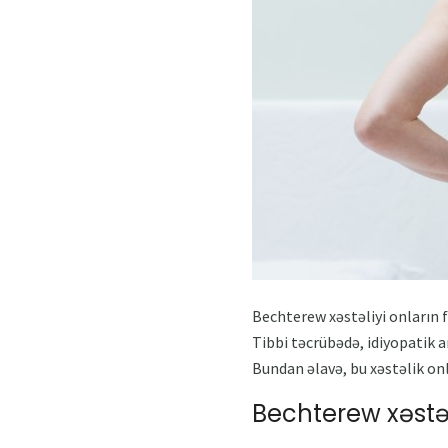
Bechterew xəstəliyi onların f
Tibbi təcrübədə, idiyopatik an
Bundan əlavə, bu xəstəlik onl
Bechterew xəstəl