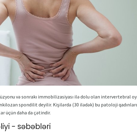
üzyonu və sonrakı immobilizasiyası ilə dolu olan intervertebral oyna
kilozan spondilit deyilir. Kişilərdə (30 ilədək) bu patoloji qadınlar
ar üçün daha da çətindir.
iyi - səbəbləri