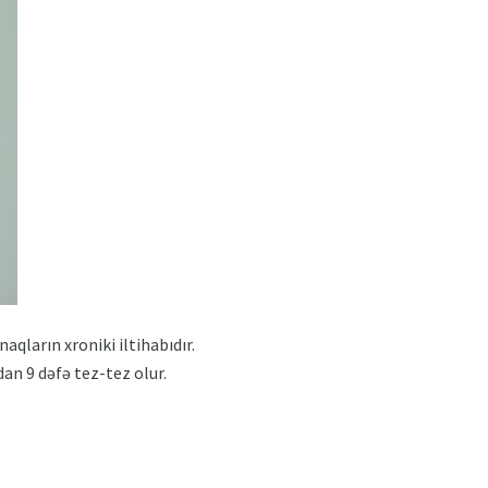
qların xroniki iltihabıdır.
dan 9 dəfə tez-tez olur.