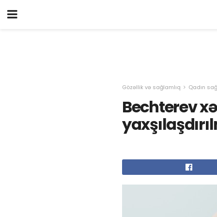
Gözəllik və sağlamlıq
Qadın sağ
Bechterev xəs
yaxşılaşdırı