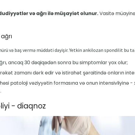
udiyyətlər və ağrı ilə müşayiət olunur.
Vasitə müayinəs
 ağrı
rü və baş vermə müddəti dəyişir. Yetkin ankilozan spondilit bu tə
 ağrı, ancaq 30 dəqiqədən sonra bu simptomlar yox olur;
əkət zamanı dərk edir və istirahət şəraitində onların intens
həsi patoloji vəziyyətin formasına və onun intensivliyinə - x
.
iyi - diaqnoz