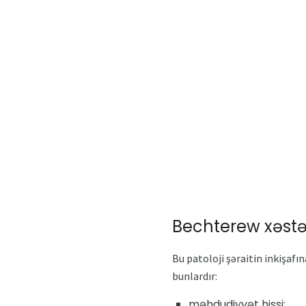
Bechterew xəstə
Bu patoloji şəraitin inkişaf
bunlardır:
məhdudiyyət hissi;