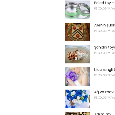
Polad toy - 
PSIXOLOGIYA V
Ailənin şüar
PSIXOLOGIYA V
Şahidin toyd
PSIXOLOGIYA V
Lilac rəngli 
PSIXOLOGIYA V
Ağ və mavi
PSIXOLOGIYA V
Taxta toy 