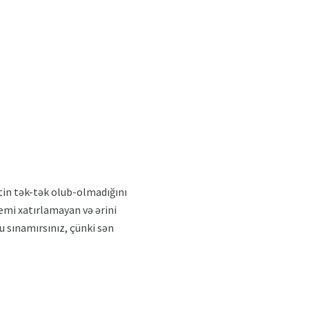
ətin tək-tək olub-olmadığını
emi xatırlamayan və ərini
 sınamırsınız, çünki sən