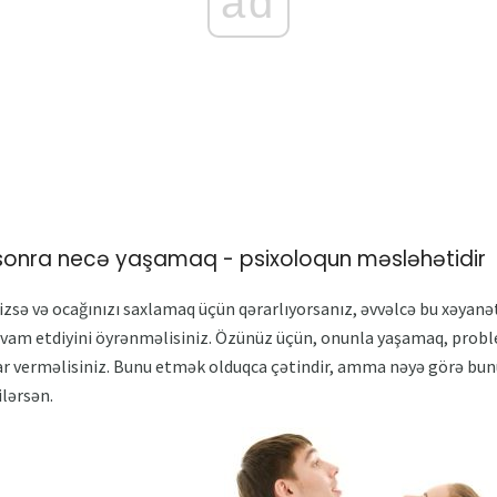
ad
 sonra necə yaşamaq - psixoloqun məsləhətidir
nizsə və ocağınızı saxlamaq üçün qərarlıyorsanız, əvvəlcə bu xəyan
avam etdiyini öyrənməlisiniz. Özünüz üçün, onunla yaşamaq, probl
r verməlisiniz. Bunu etmək olduqca çətindir, amma nəyə görə bunu
ilərsən.