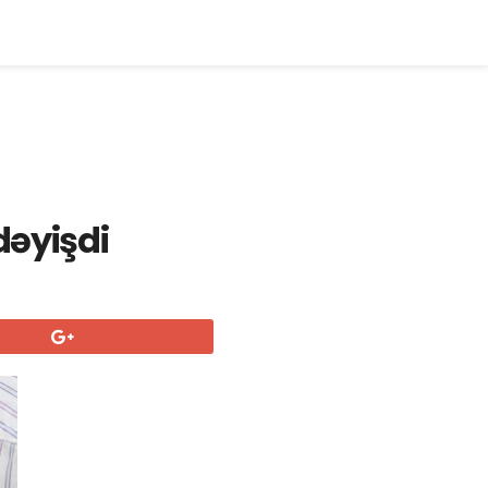
dəyişdi