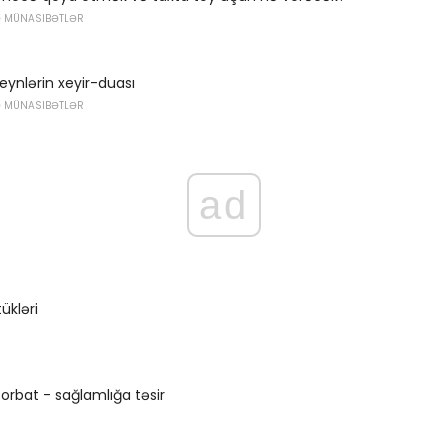
Ə MÜNASIBƏTLƏR
eynlərin xeyir-duası
Ə MÜNASIBƏTLƏR
ad
ükləri
rbat - sağlamlığa təsir