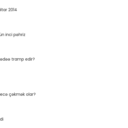
ltar 2014
çün inci pəhriz
mədəə tramp edir?
ecə çəkmək olar?
di