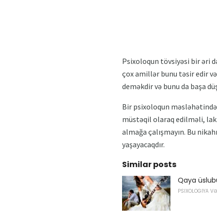
Psixoloqun tövsiyəsi bir əri d
çox amillər bunu təsir edir 
deməkdir və bunu da başa düş
Bir psixoloqun məsləhətindən 
müstəqil olaraq edilməli, la
almağa çalışmayın. Bu nikahı
yaşayacaqdır.
Similar posts
Qaya üslub
PSIXOLOGIYA V