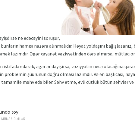
əyişdirsə nə edəcəyini soruşur,
və bunların hamısı nəzərə alınmalıdır. Həyat yoldaşını bağışlasanız
mək lazımdır. Əgər xəyanət vəziyyətindən dərs almırsa, mütləq on
istifadə edərək, əgər ər dəyişirsə, vəziyyətin necə olacağına qərar 
kin problemin şüurunun doğru olması lazımdır. Və ən başlıcası, həy
 tamamilə məhv edə bilər. Səhv etmə, evli cütlük bütün səhvlər və 
unda toy
Ə MÜNASIBƏTLƏR