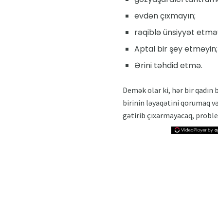
evdən çıxmayın;
rəqiblə ünsiyyət etmə
Aptal bir şey etməyin;
Ərini təhdid etmə.
Demək olar ki, hər bir qadın b
birinin ləyaqətini qorumaq v
gətirib çıxarmayacaq, probl