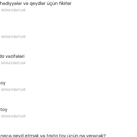
hədiyyələr və qeydlər üçün fikirlər
Ə MÜNASIBƏTLƏR
ı
Ə MÜNASIBƏTLƏR
a vəzifələri
Ə MÜNASIBƏTLƏR
toy
Ə MÜNASIBƏTLƏR
 toy
Ə MÜNASIBƏTLƏR
- necə qeyd etmək və taxta toy üçün nə verəcək?