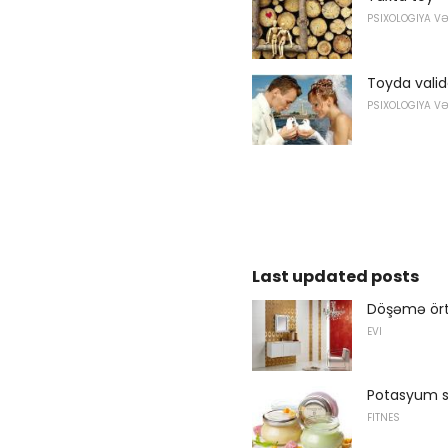
PSIXOLOGIYA V
Toyda valid
PSIXOLOGIYA V
Last updated posts
Döşəmə ört
EVI
Potasyum so
FITNES