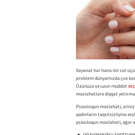
Xəyanət hər hansı bir cüt üçün
problem dünyamızda çox kəs
Özünüzə və uzun müddət
dep
məsləhətlərə diqqət yetirmək
Psixoloqun məsləhəti, əriniz s
qadınların təqsirsizliyinə xey
psixoloqun məsləhəti, əgər ər
gözyaşardıcı tantrum