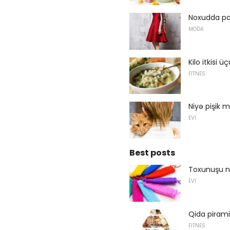
Noxudda pa
MODA
Kilo itkisi ü
FITNES
Niyə pişik 
EVI
Best posts
Toxunuşu n
EVI
Qida pirami
FITNES