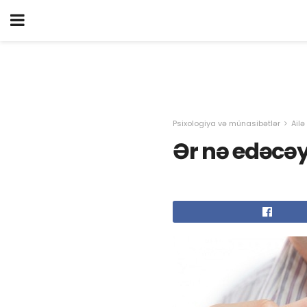
Psixologiya və münasibətlər
Ailə
Ər nə edəcəy