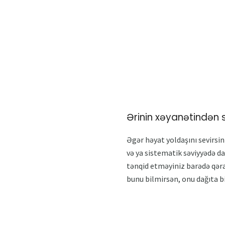
Ərinin xəyanətindən
Əgər həyat yoldaşını sevirsi
və ya sistematik səviyyədə d
tənqid etməyiniz barədə qəra
bunu bilmirsən, onu dağıta b