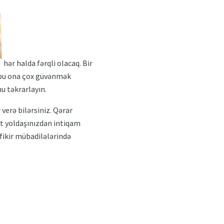
hər halda fərqli olacaq. Bir
, bu ona çox güvənmək
u təkrarlayın.
verə bilərsiniz. Qərar
at yoldaşınızdan intiqam
fikir mübadilələrində