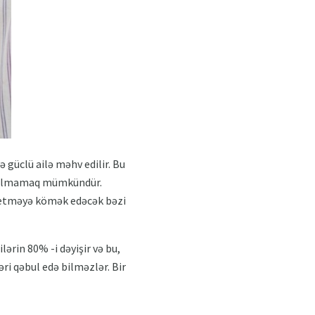
ə güclü ailə məhv edilir. Bu
yrılmamaq mümkündür.
 etməyə kömək edəcək bəzi
lərin 80% -i dəyişir və bu,
ləri qəbul edə bilməzlər. Bir