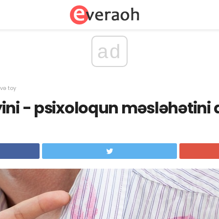
ad
 və toy
ini - psixoloqun məsləhətini 