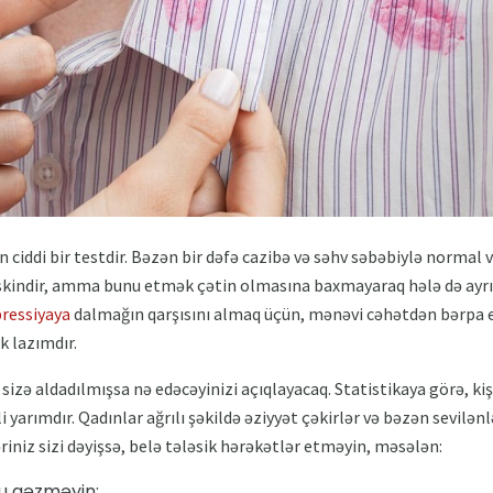
 ciddi bir testdir. Bəzən bir dəfə cazibə və səhv səbəbiylə normal v
kindir, amma bunu etmək çətin olmasına baxmayaraq hələ də a
ressiyaya
dalmağın qarşısını almaq üçün, mənəvi cəhətdən bərpa
 lazımdır.
izə aldadılmışsa nə edəcəyinizi açıqlayacaq. Statistikaya görə, kişi
li yarımdır. Qadınlar ağrılı şəkildə əziyyət çəkirlər və bəzən sevilən
iniz sizi dəyişsə, belə tələsik hərəkətlər etməyin, məsələn:
u gəzməyin;