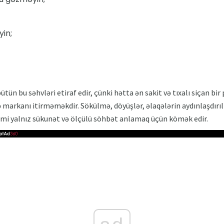
yin;
ütün bu səhvləri etiraf edir, çünki hətta ən sakit və tıxalı siçan bir 
ə markanı itirməməkdir. Sökülmə, döyüşlər, əlaqələrin aydınlaşdırı
emi yalnız sükunət və ölçülü söhbət anlamaq üçün kömək edir.