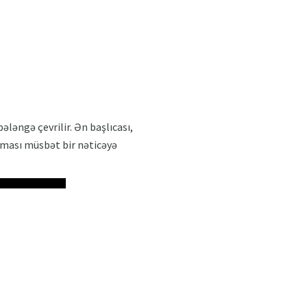
pələngə çevrilir. Ən başlıcası,
lması müsbət bir nəticəyə