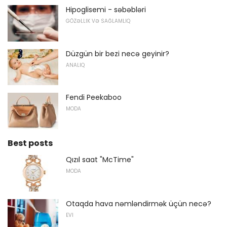
Hipoglisemi - səbəbləri
GÖZƏLLIK VƏ SAĞLAMLIQ
Düzgün bir bezi necə geyinir?
ANALIQ
Fendi Peekaboo
MODA
Best posts
Qızıl saat "McTime"
MODA
Otaqda hava nəmləndirmək üçün necə?
EVI