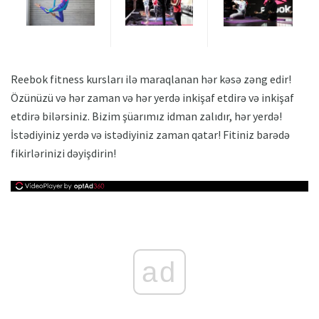
Reebok fitness kursları ilə maraqlanan hər kəsə zəng edir!
Özünüzü və hər zaman və hər yerdə inkişaf etdirə və inkişaf
etdirə bilərsiniz. Bizim şüarımız idman zalıdır, hər yerdə!
İstədiyiniz yerdə və istədiyiniz zaman qatar! Fitiniz barədə
fikirlərinizi dəyişdirin!
ad