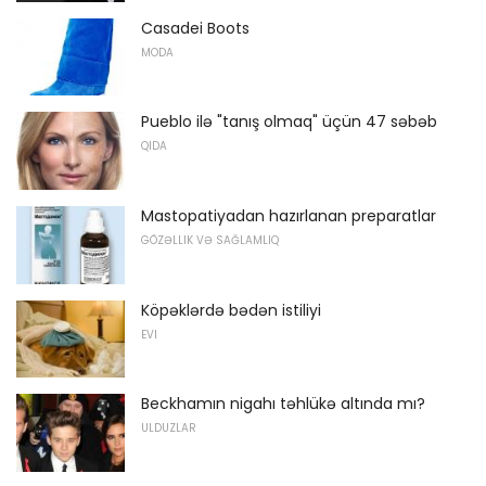
Casadei Boots
MODA
Pueblo ilə "tanış olmaq" üçün 47 səbəb
QIDA
Mastopatiyadan hazırlanan preparatlar
GÖZƏLLIK VƏ SAĞLAMLIQ
Köpəklərdə bədən istiliyi
EVI
Beckhamın nigahı təhlükə altında mı?
ULDUZLAR