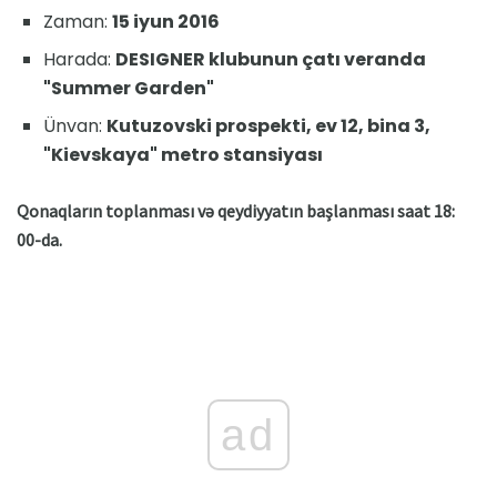
Zaman:
15 iyun 2016
Harada:
DESIGNER klubunun çatı veranda
"Summer Garden"
Ünvan:
Kutuzovski prospekti, ev 12, bina 3,
"Kievskaya" metro stansiyası
Qonaqların toplanması və qeydiyyatın başlanması saat 18:
00-da.
ad