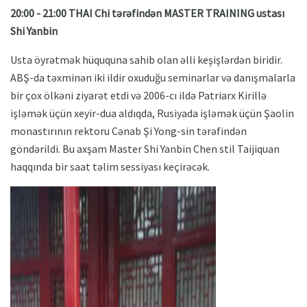
20:00 - 21:00 THAI Chi tərəfindən MASTER TRAINING ustası
Shi Yanbin
Usta öyrətmək hüququna sahib olan əlli keşişlərdən biridir.
ABŞ-da təxminən iki ildir oxuduğu seminarlar və danışmalarla
bir çox ölkəni ziyarət etdi və 2006-cı ildə Patriarx Kirillə
işləmək üçün xeyir-dua aldıqda, Rusiyada işləmək üçün Şaolin
monastırının rektoru Cənab Şi Yong-sin tərəfindən
göndərildi. Bu axşam Master Shi Yanbin Chen stil Taijiquan
haqqında bir saat təlim sessiyası keçirəcək.