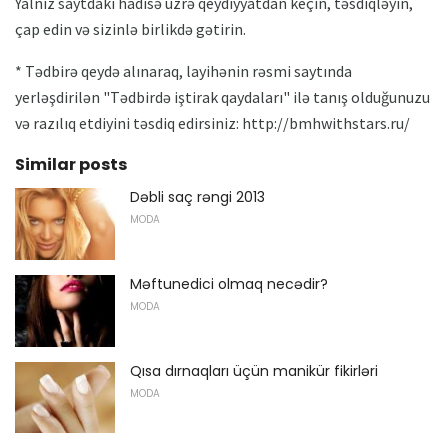
Yalnız saytdakı hadisə üzrə qeydiyyatdan keçin, təsdiqləyin,
çap edin və sizinlə birlikdə gətirin.
* Tədbirə qeydə alınaraq, layihənin rəsmi saytında
yerləşdirilən "Tədbirdə iştirak qaydaları" ilə tanış olduğunuzu
və razılıq etdiyini təsdiq edirsiniz: http://bmhwithstars.ru/
Similar posts
Dəbli saç rəngi 2013
MODA
Məftunedici olmaq necədir?
MODA
Qısa dırnaqları üçün manikür fikirləri
MODA