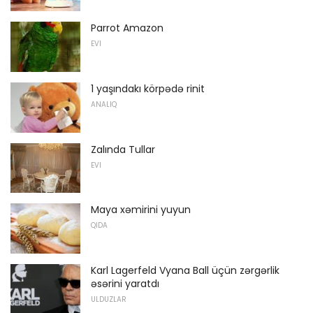
Parrot Amazon
EVI
1 yaşındakı körpədə rinit
ANALIQ
Zalında Tullar
EVI
Maya xəmirini yuyun
QIDA
Karl Lagerfeld Vyana Ball üçün zərgərlik
əsərini yaratdı
ULDUZLAR