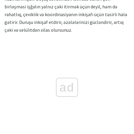
birləşməsi işğalın yalnız çəki itirmək üçün deyil, həm də
rahatlıq, çeviklik və koordinasiyanın inkişafı üçün təsirli hala
gətirir. Duruşu inkişaf etdirir, əzələlərinizi gücləndirir, artıq
çəki və selülitdən xilas olursunuz.
ad