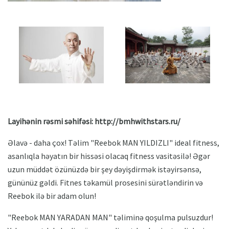
Layihənin rəsmi səhifəsi: http://bmhwithstars.ru/
Əlavə - daha çox! Təlim "Reebok MAN YILDIZLI" ideal fitness,
asanlıqla həyatın bir hissəsi olacaq fitness vasitəsilə! Əgər
uzun müddət özünüzdə bir şey dəyişdirmək istəyirsənsə,
gününüz gəldi. Fitnes təkamül prosesini sürətləndirin və
Reebok ilə bir adam olun!
"Reebok MAN YARADAN MAN" təliminə qoşulma pulsuzdur!