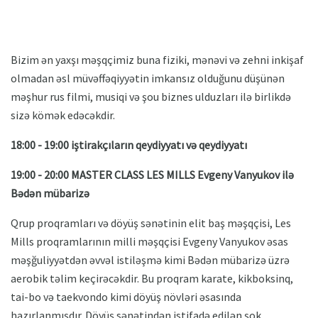
Bizim ən yaxşı məşqçimiz buna fiziki, mənəvi və zehni inkişaf
olmadan əsl müvəffəqiyyətin imkansız olduğunu düşünən
məşhur rus filmi, musiqi və şou biznes ulduzları ilə birlikdə
sizə kömək edəcəkdir.
18:00 - 19:00 iştirakçıların qeydiyyatı və qeydiyyatı
19:00 - 20:00 MASTER CLASS LES MILLS Evgeny Vanyukov ilə
Bədən mübarizə
Qrup proqramları və döyüş sənətinin elit baş məşqçisi, Les
Mills proqramlarının milli məşqçisi Evgeny Vanyukov əsas
məşğuliyyətdən əvvəl istiləşmə kimi Bədən mübarizə üzrə
aerobik təlim keçirəcəkdir. Bu proqram karate, kikboksinq,
tai-bo və taekvondo kimi döyüş növləri əsasında
hazırlanmışdır. Döyüş sənətindən istifadə edilən şok