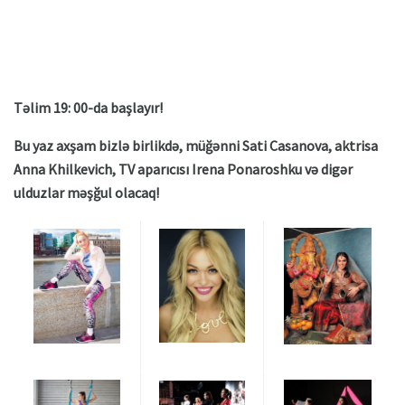
Təlim 19: 00-da başlayır!
Bu yaz axşam bizlə birlikdə, müğənni Sati Casanova, aktrisa
Anna Khilkevich, TV aparıcısı Irena Ponaroshku və digər
ulduzlar məşğul olacaq!