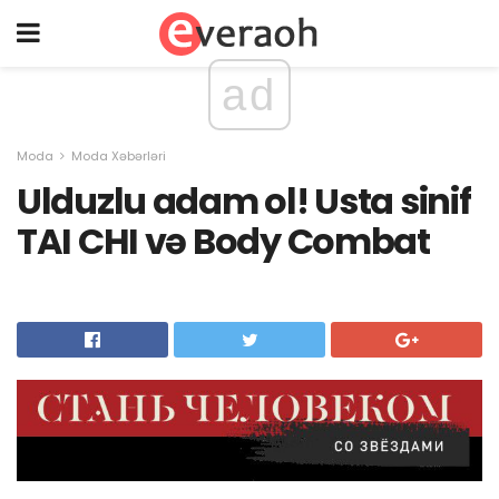
ad
Moda
Moda Xəbərləri
Ulduzlu adam ol! Usta sinif
TAI CHI və Body Combat