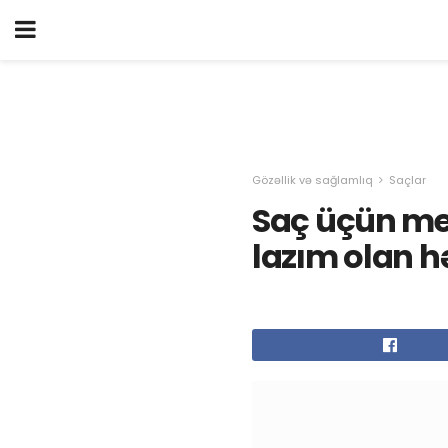
Gözəllik və sağlamlıq
Saçlar
Saç üçün me
lazım olan hə