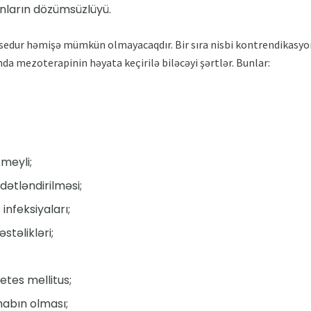
nların dözümsüzlüyü.
sedur həmişə mümkün olmayacaqdır. Bir sıra nisbi kontrendikasyon
da mezoterapinin həyata keçirilə biləcəyi şərtlər. Bunlar:
meyli;
ddətləndirilməsi;
 infeksiyaları;
stəlikləri;
es mellitus;
habın olması;