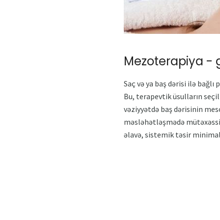
Mezoterapiya - g
Saç və ya baş dərisi ilə bağl
Bu, terapevtik üsulların seçi
vəziyyətdə baş dərisinin mes
məsləhətləşmədə mütəxəssis 
əlavə, sistemik təsir minim