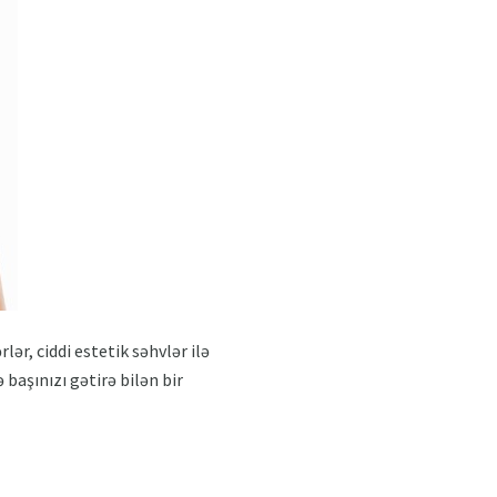
lər, ciddi estetik səhvlər ilə
başınızı gətirə bilən bir