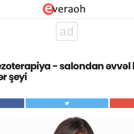
ad
zoterapiya - salondan əvvəl
r şeyi