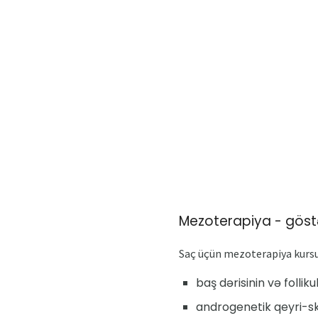
Mezoterapiya - göstə
Saç üçün mezoterapiya kursunu
baş dərisinin və folliku
androgenetik qeyri-sk