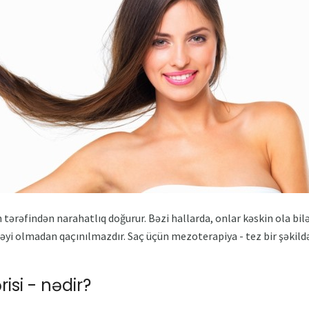
tərəfindən narahatlıq doğurur. Bəzi hallarda, onlar kəskin ola bilər
yi olmadan qaçınılmazdır. Saç üçün mezoterapiya - tez bir şəkildə 
isi - nədir?