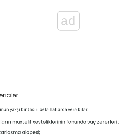
ad
ricilər
n yaxşı bir təsiri belə hallarda verə bilər:
lların müxtəlif xəstəliklərinin fonunda saç zərərləri ;
arlasma alopesi;