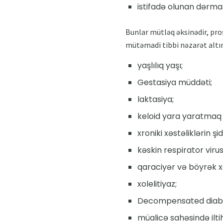
istifadə olunan dərma
Bunlar mütləq əksinədir, pro
mütəmadi tibbi nəzarət altın
yaşlılıq yaşı;
Gestasiya müddəti;
laktasiya;
keloid yara yaratmaq 
xroniki xəstəliklərin şi
kəskin respirator virus
qaraciyər və böyrək xə
xolelitiyaz;
Decompensated diabet
müalicə sahəsində ilti