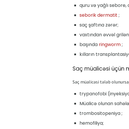
quru və yağlı sebore, 
seborik dermatit
;
saç şaftına zərər;
vaxtından əvvəl grilə
başında
ringworm
;
kılların transplantasiy
Saç müalicəsi üçün 
Saç müalicəsi tələb olunursa,
trypanofobi (inyeksiy
Müalicə olunan sahəl
trombositopeniya ;
hemofiliya;