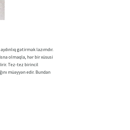
 aydınlıq gətirmək lazımdır.
isna olmaqla, hər bir xüsusi
r. Tez-tez birincil
ğını müəyyən edir. Bundan