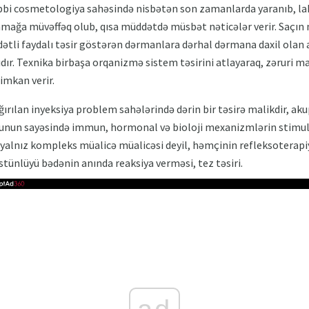
bi cosmetologiya sahəsində nisbətən son zamanlarda yaranıb, lakin
nmağa müvəffəq olub, qısa müddətdə müsbət nəticələr verir. Saçın
ddətli faydalı təsir göstərən dərmanlara dərhal dərmana daxil olan
dır. Texnika birbaşa orqanizmə sistem təsirini atlayaraq, zəruri m
 imkan verir.
ğırılan inyeksiya problem sahələrində dərin bir təsirə malikdir, 
Bunun sayəsində immun, hormonal və bioloji mexanizmlərin stimulla
alnız kompleks müalicə müalicəsi deyil, həmçinin refleksoterapiya 
stünlüyü bədənin anında reaksiya verməsi, tez təsiri.