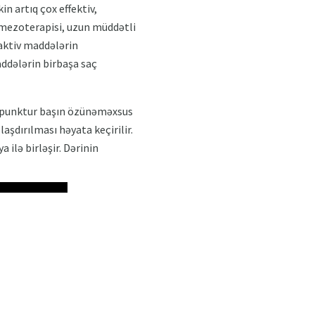
 artıq çox effektiv,
 mezoterapisi, uzun müddətli
 aktiv maddələrin
addələrin birbaşa saç
akupunktur başın özünəməxsus
şdırılması həyata keçirilir.
ilə birləşir. Dərinin