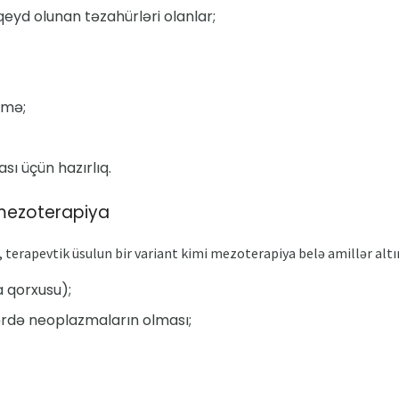
qeyd olunan təzahürləri olanlar;
nmə;
ası üçün hazırlıq.
mezoterapiya
 terapevtik üsulun bir variant kimi mezoterapiya belə amillər altı
a qorxusu);
ərdə neoplazmaların olması;