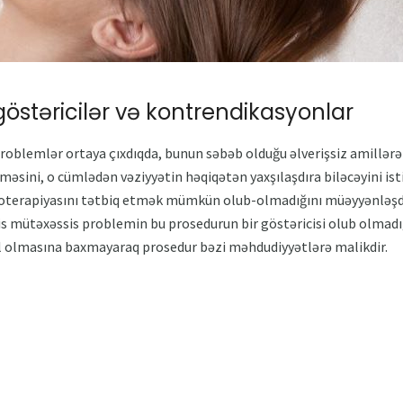
östəricilər və kontrendikasyonlar
ı problemlər ortaya çıxdıqda, bunun səbəb olduğu əlverişsiz amillərə
lməsini, o cümlədən vəziyyətin həqiqətən yaxşılaşdıra biləcəyini ist
oterapiyasını tətbiq etmək mümkün olub-olmadığını müəyyənləşdiri
mütəxəssis problemin bu prosedurun bir göstəricisi olub olmadı
al olmasına baxmayaraq prosedur bəzi məhdudiyyətlərə malikdir.