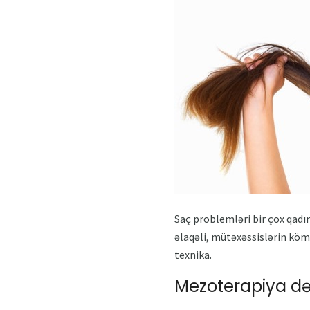
Saç problemləri bir çox qadın 
əlaqəli, mütəxəssislərin kömə
texnika.
Mezoterapiya dər