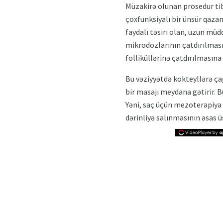
Müzakirə olunan prosedur tib
çoxfunksiyalı bir ünsür qaza
faydalı təsiri olan, uzun mü
mikrodozlarının çatdırılması
folliküllərinə çatdırılmasına
Bu vəziyyətdə kokteyllərə ça
bir masajı meydana gətirir. 
Yəni, saç üçün mezoterapiya y
dərinliyə salınmasının əsas ü