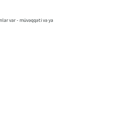
lar var - müvəqqəti və ya