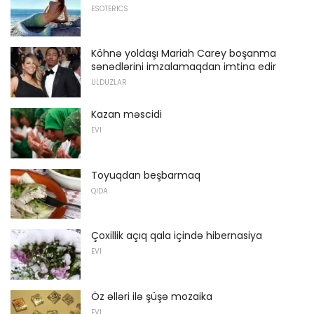
ESOTERICS
Köhnə yoldaşı Mariah Carey boşanma
sənədlərini imzalamaqdan imtina edir
ULDUZLAR
Kazan məscidi
EVI
Toyuqdan beşbarmaq
QIDA
Çoxillik açıq qala içində hibernasiya
EVI
Öz əlləri ilə şüşə mozaika
EVI