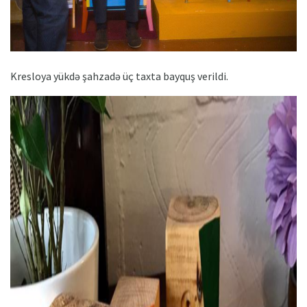
Kresloya yükdə şahzadə üç taxta bayquş verildi.