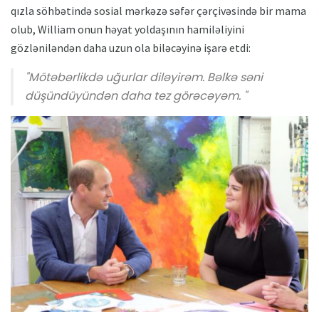
qızla söhbətində sosial mərkəzə səfər çərçivəsində bir mama
olub, William onun həyat yoldaşının hamiləliyini
gözləniləndən daha uzun ola biləcəyinə işarə etdi:
"Mötəbərlikdə uğurlar diləyirəm. Bəlkə səni
düşündüyündən daha tez görəcəyəm. "