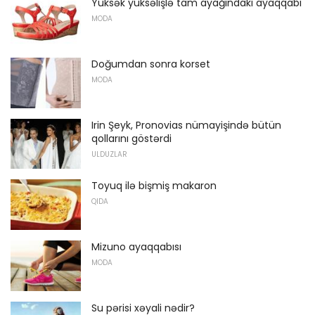
Yüksək yüksəlişlə tam ayağındakı ayaqqabı
MODA
Doğumdan sonra korset
MODA
Irin Şeyk, Pronovias nümayişində bütün
qollarını göstərdi
ULDUZLAR
Toyuq ilə bişmiş makaron
QIDA
Mizuno ayaqqabısı
MODA
Su pərisi xəyali nədir?