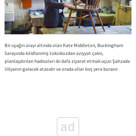
Bir uşağın ürəyi altında olan Kate Middleton, Buckingham
Sarayında kilidlənmiş toksikozdan əziyyət çəkir,
planlaşdırılan hadisələri iki dəfə ziyarət etmək üçün Şahzadə
Uilyanın gələcək atasıdır və orada əllər boş yerə buraxır.
ad