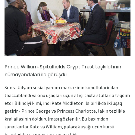
Prince William, Spitalfields Crypt Trust təşkilatının
nümayəndələri ilə görüşdü
Sonra Uilyam sosial yardım mərkəzinin könüllülərindən
təəccübləndi və onu uşaqları üçün əl işi taxta stullarla təqdim
etdi. Bilindiyi kimi, indi Kate Middleton ilə birlikdə iki uşaq
gətirir - Prince George və Princess Charlotte, lakin tezliklə
kral ailəsinin doldurulması gözlənilir. Bu baxımdan
sənətkarlar Kate və William, gələcək uşağı üçün kürsü
hazırladılar və prens çox xoşbəxt idi.