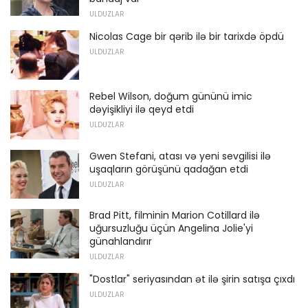
ULDUZLAR
Nicolas Cage bir qərib ilə bir tarixdə öpdü
ULDUZLAR
Rebel Wilson, doğum gününü imic
dəyişikliyi ilə qeyd etdi
ULDUZLAR
Gwen Stefani, atası və yeni sevgilisi ilə
uşaqların görüşünü qadağan etdi
ULDUZLAR
Brad Pitt, filminin Marion Cotillard ilə
uğursuzluğu üçün Angelina Jolie'yi
günahlandırır
ULDUZLAR
"Dostlar" seriyasından ət ilə şirin satışa çıxdı
ULDUZLAR