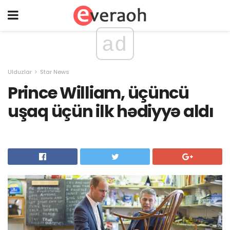
ad
Ulduzlar
Star News
Prince William, üçüncü
uşaq üçün ilk hədiyyə aldı