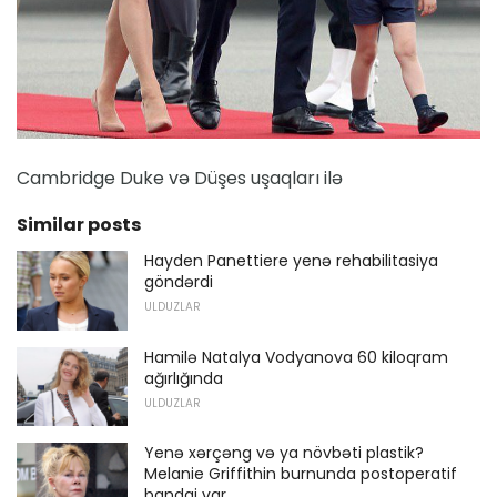
Cambridge Duke və Düşes uşaqları ilə
Similar posts
Hayden Panettiere yenə rehabilitasiya
göndərdi
ULDUZLAR
Hamilə Natalya Vodyanova 60 kiloqram
ağırlığında
ULDUZLAR
Yenə xərçəng və ya növbəti plastik?
Melanie Griffithin burnunda postoperatif
bandaj var