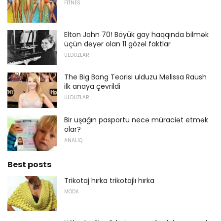
FITNES
Elton John 70! Böyük gay haqqında bilmək
üçün dəyər olan 11 gözəl faktlar
ULDUZLAR
The Big Bang Teorisi ulduzu Melissa Raush
ilk anaya çevrildi
ULDUZLAR
Bir uşağın pasportu necə müraciət etmək
olar?
ANALIQ
Best posts
Trikotaj hırka trikotajlı hırka
MODA