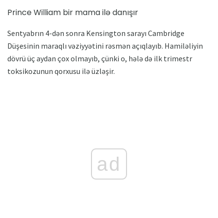
Prince William bir mama ilə danışır
Sentyabrın 4-dən sonra Kensington sarayı Cambridge
Düşesinin maraqlı vəziyyətini rəsmən açıqlayıb. Hamiləliyin
dövrü üç aydan çox olmayıb, çünki o, hələ də ilk trimestr
toksikozunun qorxusu ilə üzləşir.
ad