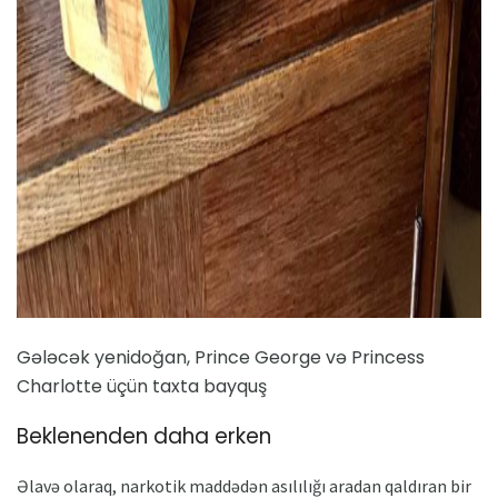
Gələcək yenidoğan, Prince George və Princess
Charlotte üçün taxta bayquş
Beklenenden daha erken
Əlavə olaraq, narkotik maddədən asılılığı aradan qaldıran bir