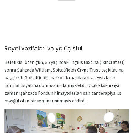
Royal vəzifələri və ya üç stul
Beləliklə, ötən gün, 35 yaşındakı İngilis taxtına (ikinci atası)
sonra Şahzadə William, Spitalfields Crypt Trust təşkilatına
baş çəkdi. Spitalfields, narkotik maddələri və evsizlərin
normal həyatına dönməsinə kömək etdi. Kiçik ekskursiya
zamanı şahzadə Fondun himayədarları sanitar terapiya ilə
məşğul olan bir seminar nümayiş etdirdi.