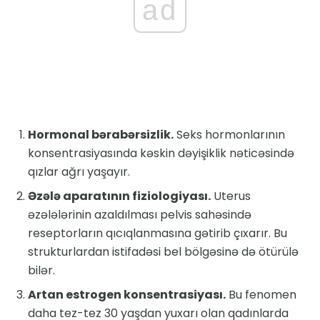
ad
Hormonal bərabərsizlik.
Seks hormonlarının
konsentrasiyasında kəskin dəyişiklik nəticəsində
qızlar ağrı yaşayır.
Əzələ aparatının fiziologiyası.
Uterus
əzələlərinin azaldılması pelvis sahəsində
reseptorların qıcıqlanmasına gətirib çıxarır. Bu
strukturlardan istifadəsi bel bölgəsinə də ötürülə
bilər.
Artan estrogen konsentrasiyası.
Bu fenomen
daha tez-tez 30 yaşdan yuxarı olan qadınlarda