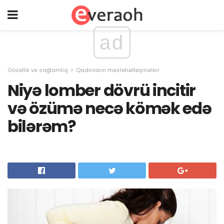
ad
Gözəllik və sağlamlıq
Qadınların məsləhətləşmələri
Niyə lomber dövrü incitir
və özümə necə kömək edə
bilərəm?