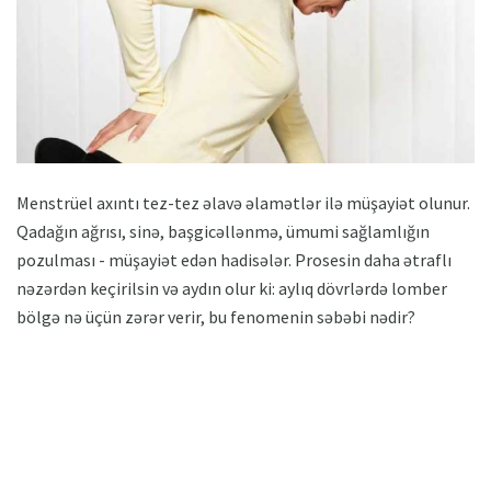
Menstrüel axıntı tez-tez əlavə əlamətlər ilə müşayiət olunur.
Qadağın ağrısı, sinə, başgicəllənmə, ümumi sağlamlığın
pozulması - müşayiət edən hadisələr. Prosesin daha ətraflı
nəzərdən keçirilsin və aydın olur ki: aylıq dövrlərdə lomber
bölgə nə üçün zərər verir, bu fenomenin səbəbi nədir?