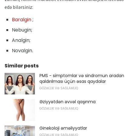
edə bilərsiniz:
Baralgin
;
Nebugin;
Analgin;
Novalgin.
Similar posts
PMS - simptomlar və sindromun aradan
qaldırılması üçün əsas qaydalar
GÖZƏLLIK VƏ SAĞLAMLIQ
Əziyyətdən əvvəl qaşınma
GÖZƏLLIK VƏ SAĞLAMLIQ
Ginekoloji əməliyyatlar
GÖZƏLLIK VƏ SAĞLAMLIQ