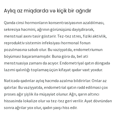
Aylıq az miqdarda və kiçik bir ağrıdır
Qanda cinsi hormonların konsentrasiyasının azaldılması,
sekresiya həcmini, ağrının görünüşünü dəyişdirərək,
menstrual axını təsir göstərir. Tez-tez stres, fiziki aktivlik,
reproduktiv sistemin infeksiyası hormonal fonun
pozulmasına səbəb olur. Bu vəziyyətdə, endometriumun
böyüməsi başaramamışdır. Buna görə də, bel əti
menstruasiya zamanı da acıyor. Endometriyal qatın döngədə
lazımi qalınlığı toplamaq üçün kifayət qədər vaxt yoxdur.
Nəticədə qadınlar aylıq həcmdə azalma bildirirlər. Onlar az
qalırlar. Bu vəziyyətdə, endometrial qatın rədd edilməsi çox
proses ağır şişlik ilə müşayiət olunur. Ağrı, qarın altıncı
hissəsində lokalize olur və tez-tez geri verilir. Ayət dövründən
sonra ağrılar yox olur, qadın yaxşı hiss edir.