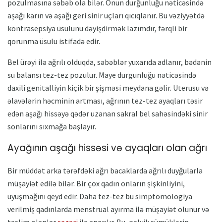
pozulmasına səbəb ola bilər. Onun durğunluğu nəticəsində
aşağı karın və aşağı geri sinir uçları qıcıqlanır. Bu vəziyyətdə
kontrasepsiya üsulunu dəyişdirmək lazımdır, fərqli bir
qorunma üsulu istifadə edir.
Bel ürəyi ilə ağrılı olduqda, səbəblər yuxarıda adlanır, bədənin
su balansı tez-tez pozulur. Maye durgunluğu nəticəsində
daxili genitalliyin kiçik bir şişməsi meydana gəlir. Uterusu və
əlavələrin həcminin artması, ağrının tez-tez ayaqları təsir
edən aşağı hissəyə qədər uzanan sakral bel sahəsindəki sinir
sonlarını sıxmağa başlayır.
Ayağının aşağı hissəsi və ayaqları olan ağrı
Bir müddət arka tərəfdəki ağrı bacaklarda ağrılı duyğularla
müşayiət edilə bilər. Bir çox qadın onların şişkinliyini,
uyuşmağını qeyd edir. Daha tez-tez bu simptomologiya
verilmiş qadınlarda menstrual ayırma ilə müşayiət olunur və