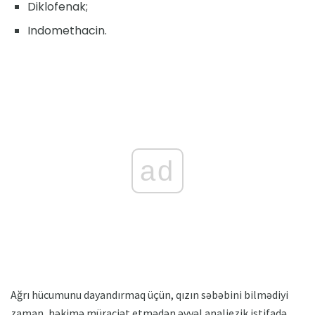
Diklofenak;
Indomethacin.
ad
Ağrı hücumunu dayandırmaq üçün, qızın səbəbini bilmədiyi
zaman, həkimə müraciət etmədən əvvəl analjezik istifadə