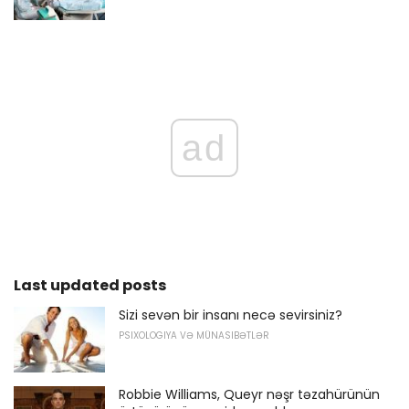
ad
Last updated posts
Sizi sevən bir insanı necə sevirsiniz?
PSIXOLOGIYA VƏ MÜNASIBƏTLƏR
Robbie Williams, Queyr nəşr təzahürünün