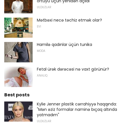
örtüyü üçün yenidən açıldı
ULDUZLAR
Mətbəxi necə təchiz etmək olar?
EVI
Hamilə qadınlar üçün tunika
MODA
Fetal ürək dərəcəsi nə vaxt görünür?
ANALIQ
Best posts
Kylie Jenner plastik cərrahiyyə haqqında:
"Mən əziz formalar naminə bıçaq altında
yatmadım"
ULDUZLAR