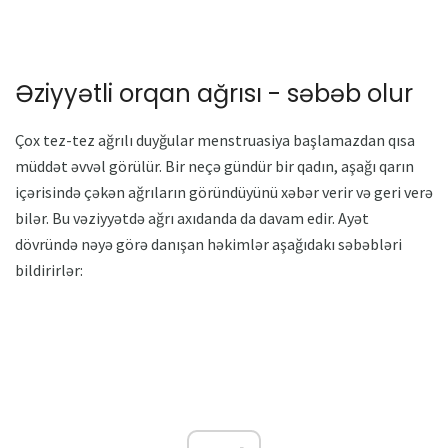
Əziyyətli orqan ağrısı - səbəb olur
Çox tez-tez ağrılı duyğular menstruasiya başlamazdan qısa
müddət əvvəl görülür. Bir neçə gündür bir qadın, aşağı qarın
içərisində çəkən ağrıların göründüyünü xəbər verir və geri verə
bilər. Bu vəziyyətdə ağrı axıdanda da davam edir. Ayət
dövründə nəyə görə danışan həkimlər aşağıdakı səbəbləri
bildirirlər: