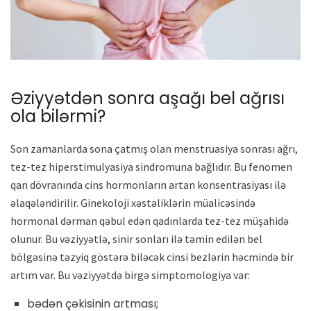
Əziyyətdən sonra aşağı bel ağrısı
ola bilərmi?
Son zamanlarda sona çatmış olan menstruasiya sonrası ağrı,
tez-tez hiperstimulyasiya sindromuna bağlıdır. Bu fenomen
qan dövranında cins hormonların artan konsentrasiyası ilə
əlaqələndirilir. Ginekoloji xəstəliklərin müalicəsində
hormonal dərman qəbul edən qadınlarda tez-tez müşahidə
olunur. Bu vəziyyətlə, sinir sonları ilə təmin edilən bel
bölgəsinə təzyiq göstərə biləcək cinsi bezlərin həcmində bir
artım var. Bu vəziyyətdə birgə simptomologiya var:
bədən çəkisinin artması;