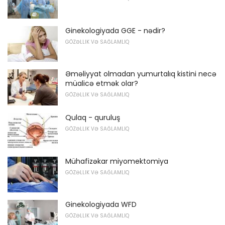
Ginekologiyada GGE - nədir?
GÖZƏLLIK VƏ SAĞLAMLIQ
Əməliyyat olmadan yumurtalıq kistini necə
müalicə etmək olar?
GÖZƏLLIK VƏ SAĞLAMLIQ
Qulaq - quruluş
GÖZƏLLIK VƏ SAĞLAMLIQ
Mühafizəkar miyomektomiya
GÖZƏLLIK VƏ SAĞLAMLIQ
Ginekologiyada WFD
GÖZƏLLIK VƏ SAĞLAMLIQ