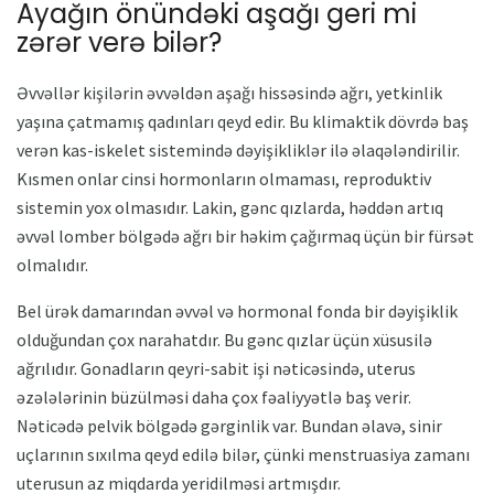
Ayağın önündəki aşağı geri mi
zərər verə bilər?
Əvvəllər kişilərin əvvəldən aşağı hissəsində ağrı, yetkinlik
yaşına çatmamış qadınları qeyd edir. Bu klimaktik dövrdə baş
verən kas-iskelet sistemində dəyişikliklər ilə əlaqələndirilir.
Kısmen onlar cinsi hormonların olmaması, reproduktiv
sistemin yox olmasıdır. Lakin, gənc qızlarda, həddən artıq
əvvəl lomber bölgədə ağrı bir həkim çağırmaq üçün bir fürsət
olmalıdır.
Bel ürək damarından əvvəl və hormonal fonda bir dəyişiklik
olduğundan çox narahatdır. Bu gənc qızlar üçün xüsusilə
ağrılıdır. Gonadların qeyri-sabit işi nəticəsində, uterus
əzələlərinin büzülməsi daha çox fəaliyyətlə baş verir.
Nəticədə pelvik bölgədə gərginlik var. Bundan əlavə, sinir
uçlarının sıxılma qeyd edilə bilər, çünki menstruasiya zamanı
uterusun az miqdarda yeridilməsi artmışdır.