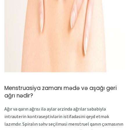
Menstruasiya zamanı mədə və aşağı geri
ağrı nədir?
Ağır və qarın ağrısı ilə aylar ərzində ağrılar səbəbiylə
intrauterin kontraseptivlərin istifadəsini qeyd etmək
lazımdır. Spiralın səhv seçilməsi menstruel qanın çıxmasının