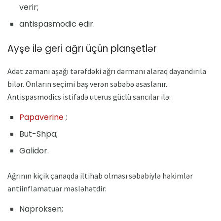
verir;
antispasmodic edir.
Ayşe ilə geri ağrı üçün planşetlər
Adət zamanı aşağı tərəfdəki ağrı dərmanı alaraq dayandırıla
bilər. Onların seçimi baş verən səbəbə əsaslanır.
Antispasmodics istifadə uterus güclü sancılar ilə:
Papaverine
;
But-Shpa;
Galidor.
Ağrının kiçik çanaqda iltihab olması səbəbiylə həkimlər
antiinflamatuar məsləhətdir:
Naproksen;