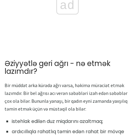
ad
Əziyyətlə geri ağrı - nə etmək
lazımdır?
Bir müddət arka kürədə ağrı varsa, həkimə müraciət etmək
lazımdır. Bir bel ağrısı acı verən səbəbləri izah edən səbəblər
çox ola bilər. Bununla yanaşı, bir qadın eyni zamanda yaxşılıq
təmin etmək üçün və müstəqil ola bilər:
istehlak edilən duz miqdarını azaltmaq;
ardıcıllıqla rahatlıq təmin edən rahat bir mövqe