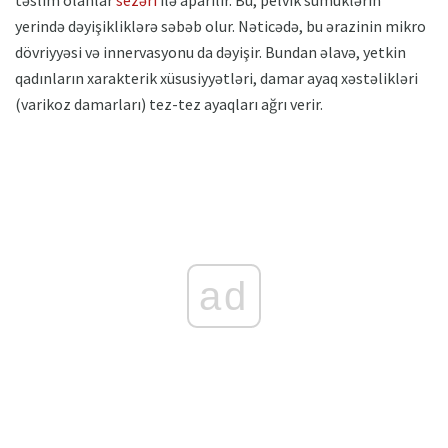
təslim olanlar
sezəri
ilə aparılır. Bu, pelvik sümüklərin
yerində dəyişikliklərə səbəb olur. Nəticədə, bu ərazinin mikro
dövriyyəsi və innervasyonu da dəyişir. Bundan əlavə, yetkin
qadınların xarakterik xüsusiyyətləri, damar ayaq xəstəlikləri
(varikoz damarları) tez-tez ayaqları ağrı verir.
ad