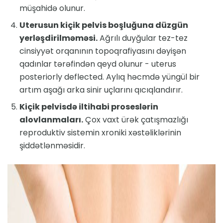
müşahidə olunur.
Uterusun kiçik pelvis boşluğuna düzgün
yerləşdirilməməsi.
Ağrılı duyğular tez-tez
cinsiyyət orqanının topoqrafiyasını dəyişən
qadınlar tərəfindən qeyd olunur - uterus
posteriorly deflected. Aylıq həcmdə yüngül bir
artım aşağı arka sinir uçlarını qıcıqlandırır.
Kiçik pelvisdə iltihabi proseslərin
alovlanmaları.
Çox vaxt ürək çatışmazlığı
reproduktiv sistemin xroniki xəstəliklərinin
şiddətlənməsidir.