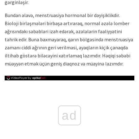
gərginləşir.
Bundan əlavə, menstruasiya hormonal bir dəyişiklikdir.
Bioloji birləşmələri birbaşa artıraraq, normal əzələ lomber
ağrısındakı səbəbləri izah edərək, əzələlərin fəaliyyətini
təhrik edir. Buna baxmayaraq, qarın bölgəsində menstruasiya
zamanı ciddi ağrının geri verilməsi, ayaqların kiçik çanaqda
iltihab göstərə biləcəyini xatırlamaq lazımdır. Həqiqi səbəbi
müəyyən etmək üçün geniş diaqnoz və müayinə lazımdır.
ad