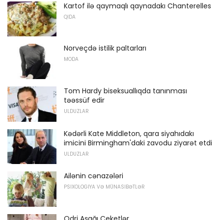
Kartof ilə qaymaqlı qaynadakı Chanterelles
QIDA
Norveçdə istilik paltarları
MODA
Tom Hardy biseksuallıqda tanınması
təəssüf edir
ULDUZLAR
Kədərli Kate Middleton, qara siyahıdakı
imicini Birmingham'daki zavodu ziyarət etdi
ULDUZLAR
Ailənin cənazələri
PSIXOLOGIYA VƏ MÜNASIBƏTLƏR
Odri Aşağı Ceketlər