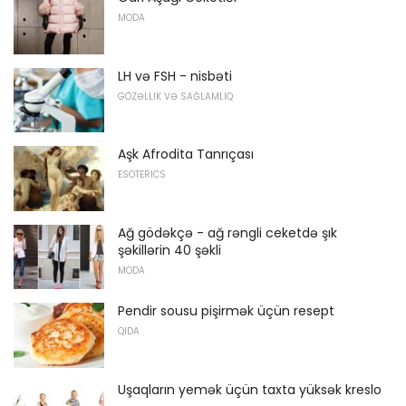
MODA
LH və FSH - nisbəti
GÖZƏLLIK VƏ SAĞLAMLIQ
Aşk Afrodita Tanrıçası
ESOTERICS
Ağ gödəkçə - ağ rəngli ceketdə şık
şəkillərin 40 şəkli
MODA
Pendir sousu pişirmək üçün resept
QIDA
Uşaqların yemək üçün taxta yüksək kreslo