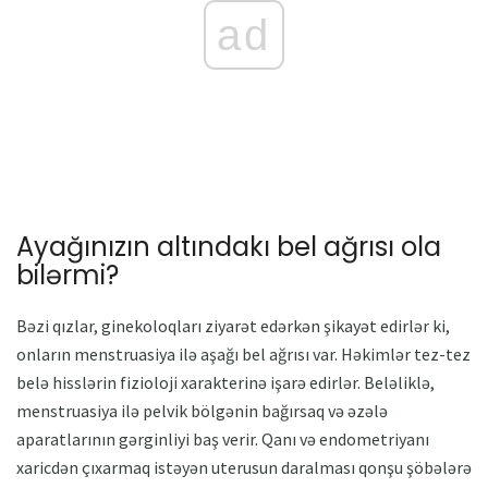
ad
Ayağınızın altındakı bel ağrısı ola
bilərmi?
Bəzi qızlar, ginekoloqları ziyarət edərkən şikayət edirlər ki,
onların menstruasiya ilə aşağı bel ağrısı var. Həkimlər tez-tez
belə hisslərin fizioloji xarakterinə işarə edirlər. Beləliklə,
menstruasiya ilə pelvik bölgənin bağırsaq və əzələ
aparatlarının gərginliyi baş verir. Qanı və endometriyanı
xaricdən çıxarmaq istəyən uterusun daralması qonşu şöbələrə