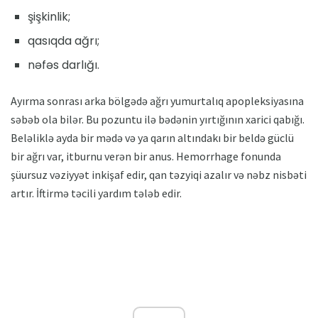
şişkinlik;
qasıqda ağrı;
nəfəs darlığı.
Ayırma sonrası arka bölgədə ağrı yumurtalıq apopleksiyasına
səbəb ola bilər. Bu pozuntu ilə bədənin yırtığının xarici qabığı.
Beləliklə ayda bir mədə və ya qarın altındakı bir beldə güclü
bir ağrı var, itburnu verən bir anus. Hemorrhage fonunda
şüursuz vəziyyət inkişaf edir, qan təzyiqi azalır və nəbz nisbəti
artır. İftirmə təcili yardım tələb edir.