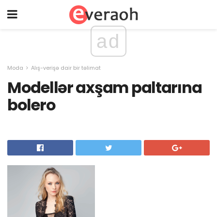
ad
Moda
Alış-verişə dair bir təlimat
Modellər axşam paltarına
bolero