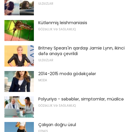
ULDUZLAR
Kütlənmiş leishmaniasis
GÖZƏLLIK VƏ SAĞLAMLIQ
Britney Spears'in qardaşı Jamie Lynn, ikinci
dəfə anaya çevrildi
ULDUZLAR
2014-2015 moda gödəkçələr
MODA
Polyuriya - səbəblər, simptomlar, müalicə
GÖZƏLLIK VƏ SAĞLAMLIQ
Çalışan doğru üsul
FITNES