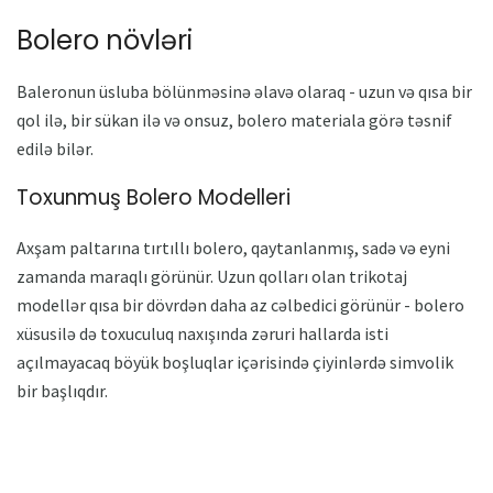
Bolero növləri
Baleronun üsluba bölünməsinə əlavə olaraq - uzun və qısa bir
qol ilə, bir sükan ilə və onsuz, bolero materiala görə təsnif
edilə bilər.
Toxunmuş Bolero Modelleri
Axşam paltarına tırtıllı bolero, qaytanlanmış, sadə və eyni
zamanda maraqlı görünür. Uzun qolları olan trikotaj
modellər qısa bir dövrdən daha az cəlbedici görünür - bolero
xüsusilə də toxuculuq naxışında zəruri hallarda isti
açılmayacaq böyük boşluqlar içərisində çiyinlərdə simvolik
bir başlıqdır.