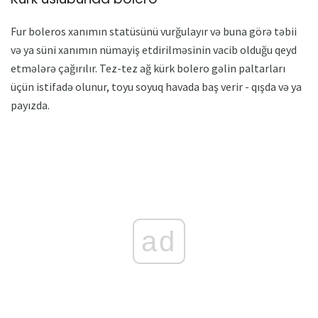
Fur boleros xanımın statüsünü vurğulayır və buna görə təbii
və ya süni xanımın nümayiş etdirilməsinin vacib olduğu qeyd
etmələrə çağırılır. Tez-tez ağ kürk bolero gəlin paltarları
üçün istifadə olunur, toyu soyuq havada baş verir - qışda və ya
payızda.
ad