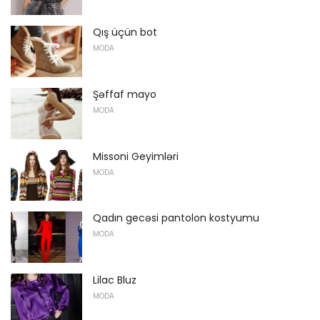
Qış üçün bot
MODA
Şəffaf mayo
MODA
Missoni Geyimləri
MODA
Qadın gecəsi pantolon kostyumu
MODA
Lilac Bluz
MODA