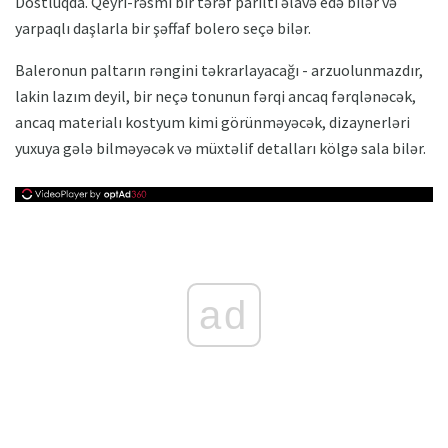
Dostluqda. Qeyri-rəsmi bir tərəf parıltı əlavə edə bilər və
yarpaqlı daşlarla bir şəffaf bolero seçə bilər.
Baleronun paltarın rəngini təkrarlayacağı - arzuolunmazdır,
lakin lazım deyil, bir neçə tonunun fərqi ancaq fərqlənəcək,
ancaq materialı kostyum kimi görünməyəcək, dizaynerləri
yuxuya gələ bilməyəcək və müxtəlif detalları kölgə sala bilər.
ad