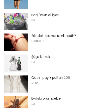
Bağ üçün əl işləri
EVI
Əlindəki qırmızı simli nədir?
ESOTERICS
Şüşə bəzək
EVI
Qadın payız paltarı 2015
MODA
Evdəki örümcekler
EVI