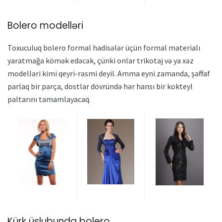
Bolero modelləri
Toxuculuq bolero formal hadisələr üçün formal materialı
yaratmağa kömək edəcək, çünki onlar trikotaj və ya xəz
modelləri kimi qeyri-rəsmi deyil. Amma eyni zamanda, şəffaf
parlaq bir parça, dostlar dövründə hər hansı bir kokteyl
paltarını tamamlayacaq.
Kürk üslubunda bolero