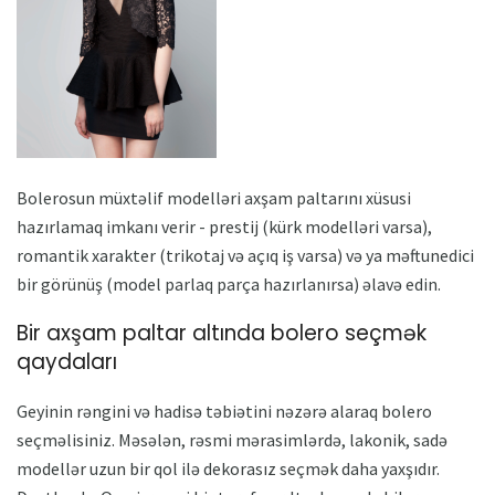
Bolerosun müxtəlif modelləri axşam paltarını xüsusi
hazırlamaq imkanı verir - prestij (kürk modelləri varsa),
romantik xarakter (trikotaj və açıq iş varsa) və ya məftunedici
bir görünüş (model parlaq parça hazırlanırsa) əlavə edin.
Bir axşam paltar altında bolero seçmək
qaydaları
Geyinin rəngini və hadisə təbiətini nəzərə alaraq bolero
seçməlisiniz. Məsələn, rəsmi mərasimlərdə, lakonik, sadə
modellər uzun bir qol ilə dekorasız seçmək daha yaxşıdır.