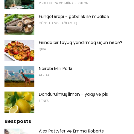
PSIXOLOGIYA VƏ MÜNASIBƏTLƏR
Fungoterapi - göbələk ilə müalicə
GÖZƏLLIK VƏ SAĞLAMLIQ
Fırında bir toyuq yandırmaq üçün necə?
QIDA
Nairobi Milli Parkı
AFRIKA
Dondurulmuş limon - yaxşı və pis
FITNES
Best posts
Alex Pettyfer və Emma Roberts