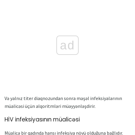
ad
Və yalnız titer diaqnozundan sonra məşəl infeksiyalarının
müalicəsi üçün alqoritmləri müəyyənləşdirir.
HİV infeksiyasının müalicəsi
Müalicə bir qadında hansı infeksiya növü olduğuna bağlıdır.