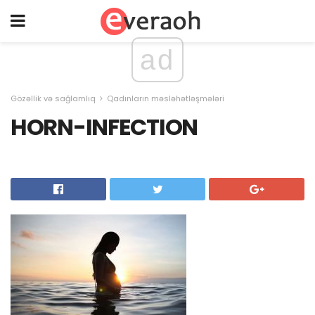
ad
Gözəllik və sağlamlıq
Qadınların məsləhətləşmələri
HORN-INFECTION