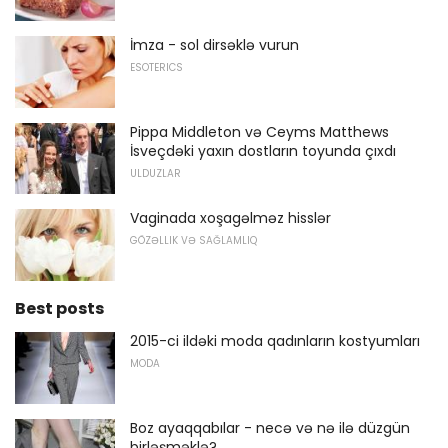
İmza - sol dirsəklə vurun
ESOTERICS
Pippa Middleton və Ceyms Matthews
İsveçdəki yaxın dostların toyunda çıxdı
ULDUZLAR
Vaginada xoşagəlməz hisslər
GÖZƏLLIK VƏ SAĞLAMLIQ
Best posts
2015-ci ildəki moda qadınların kostyumları
MODA
Boz ayaqqabılar - necə və nə ilə düzgün
birləşməklə?