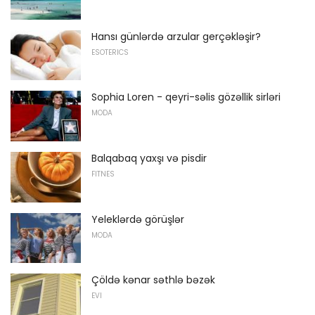
Hansı günlərdə arzular gerçəkləşir?
ESOTERICS
Sophia Loren - qeyri-səlis gözəllik sirləri
MODA
Balqabaq yaxşı və pisdir
FITNES
Yeleklərdə görüşlər
MODA
Çöldə kənar səthlə bəzək
EVI