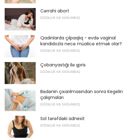
Cərrahi abort
GÖZƏLLIK VƏ SAĞLAMLIQ
Qadınlarda çılpaqlıq - evdə vaginal
kandidozla necə müalicə etmək olar?
GÖZƏLLIK VƏ SAĞLAMLIQ
Çobanyastığı ilə şpris
GÖZƏLLIK VƏ SAĞLAMLIQ
Bədənin çıxarılmasından sonra Kegelin
çalışmaları
GÖZƏLLIK VƏ SAĞLAMLIQ
Sol tərəfdəki adnexit
GÖZƏLLIK VƏ SAĞLAMLIQ