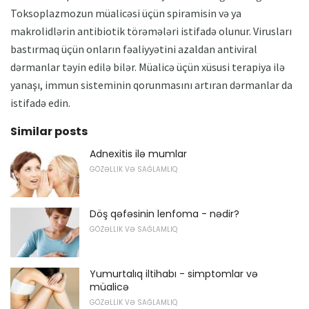
Toksoplazmozun müalicəsi üçün spiramisin və ya
makrolidlərin antibiotik törəmələri istifadə olunur. Virusları
bastırmaq üçün onların fəaliyyətini azaldan antiviral
dərmanlar təyin edilə bilər. Müalicə üçün xüsusi terapiya ilə
yanaşı, immun sisteminin qorunmasını artıran dərmanlar da
istifadə edin.
Similar posts
Adnexitis ilə mumlar
GÖZƏLLIK VƏ SAĞLAMLIQ
Döş qəfəsinin lenfoma - nədir?
GÖZƏLLIK VƏ SAĞLAMLIQ
Yumurtalıq iltihabı - simptomlar və
müalicə
GÖZƏLLIK VƏ SAĞLAMLIQ