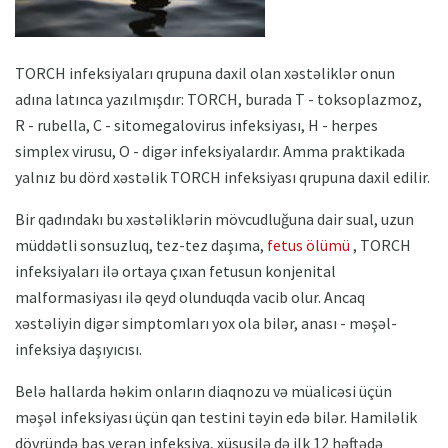
TORCH infeksiyaları qrupuna daxil olan xəstəliklər onun
adına latınca yazılmışdır: TORCH, burada T - toksoplazmoz,
R - rubella, C - sitomegalovirus infeksiyası, H - herpes
simplex virusu, O - digər infeksiyalardır. Amma praktikada
yalnız bu dörd xəstəlik TORCH infeksiyası qrupuna daxil edilir.
Bir qadındakı bu xəstəliklərin mövcudluğuna dair sual, uzun
müddətli sonsuzluq, tez-tez daşıma,
fetus ölümü
, TORCH
infeksiyaları ilə ortaya çıxan fetusun konjenital
malformasiyası ilə qeyd olunduqda vacib olur. Ancaq
xəstəliyin digər simptomları yox ola bilər, anası - məşəl-
infeksiya daşıyıcısı.
Belə hallarda həkim onların diaqnozu və müalicəsi üçün
məşəl infeksiyası üçün qan testini təyin edə bilər. Hamiləlik
dövründə baş verən infeksiya, xüsusilə də ilk 12 həftədə