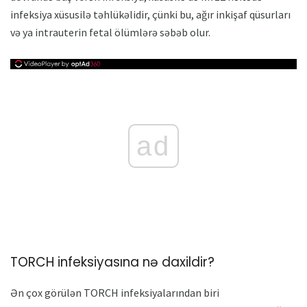
infeksiya xüsusilə təhlükəlidir, çünki bu, ağır inkişaf qüsurları
və ya intrauterin fetal ölümlərə səbəb olur.
ad
TORCH infeksiyasına nə daxildir?
Ən çox görülən TORCH infeksiyalarından biri