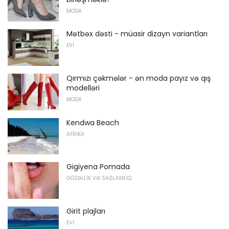
MODA
Mətbəx dəsti - müasir dizayn variantları
EVI
Qırmızı çəkmələr - ən moda payız və qış
modelləri
MODA
Kendwa Beach
AFRIKA
Gigiyena Pomada
GÖZƏLLIK VƏ SAĞLAMLIQ
Girit plajları
EVI