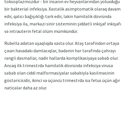
toksoplazmozdur - bir insanın ev heyvanlarından yoluxduğu
bir bakterial infeksiya. Xəstəlik asimptomatik olaraq davam
edir, qalıcı bağışıklığı tərk edir, lakin hamiləlik dövründə
infeksiya ilə, mərkəzi sinir sisteminin şiddətli inkişaf inkişafı
və intrauterin fetal ölüm mümkündür.
Rubella adətən uşaqlıqda xəstə olur. Atəş tərəfindən ortaya
çıxan havadakı damlacıqlar, bədənin hər tərəfində çəhrayı
rəngli dəsmallar, nadir hallarda komplikasiyaya səbəb olur.
Ancaq ilk trimestrdə hamiləlik dövründə infeksiya virusa
səbəb olan ciddi malformasiyalar səbəbiylə kəsilməsinin
göstəricisidir, ikinci və üçüncü trimestrdə isə fetus üçün ağır
nəticələr daha az olur.