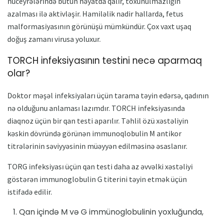
hüceyrələrində bütün həyatda qalır, toxunulmazlığın
azalması ilə aktivləşir. Hamiləlik nadir hallarda, fetus
malformasiyasının görünüşü mümkündür. Çox vaxt uşaq
doğuş zamanı virusa yoluxur.
TORCH infeksiyasının testini necə aparmaq
olar?
Doktor məşəl infeksiyaları üçün tarama təyin edərsə, qadının
nə olduğunu anlaması lazımdır. TORCH infeksiyasında
diaqnoz üçün bir qan testi aparılır. Təhlil özü xəstəliyin
kəskin dövründə görünən immunoqlobulin M antikor
titrələrinin səviyyəsinin müəyyən edilməsinə əsaslanır.
TORG infeksiyası üçün qan testi daha az əvvəlki xəstəliyi
göstərən immunoglobulin G titerini təyin etmək üçün
istifadə edilir.
Qan içində M və G immünoglobulinin yoxluğunda,