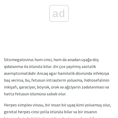
ad
Sitomegalovirus həm cinsi, həm də anadan uşağa döş
qidalanma ilə ötürülə bilər. Ən çox yayılmış xəstəlik
asemptomatikdir. Ancaq əgər hamiləlik dövründə infeksiya
baş verirsə, bu, fetusun intrauterin yoluxma, hidrosefalinin
inkişafı, qaraciyər, böyrək, ürək və ağciyərin zədələnməsi və
hətta fetusun ölümünə səbəb olur.
Herpes simplex virusu, bir insan bir uşaq kimi yoluxmuş olur,
genital herpes cinsi yolla ötürülə bilər və bir insanın