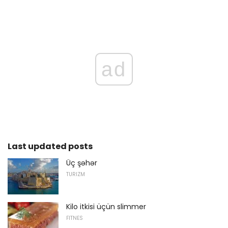
ad
Last updated posts
Üç şəhər
TURIZM
Kilo itkisi üçün slimmer
FITNES