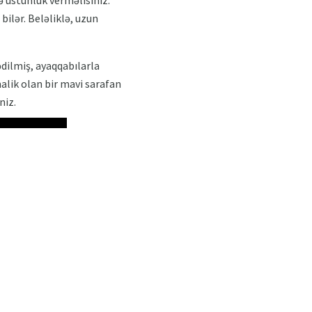
bilər. Beləliklə, uzun
ədilmiş, ayaqqabılarla
malik olan bir mavi sarafan
niz.