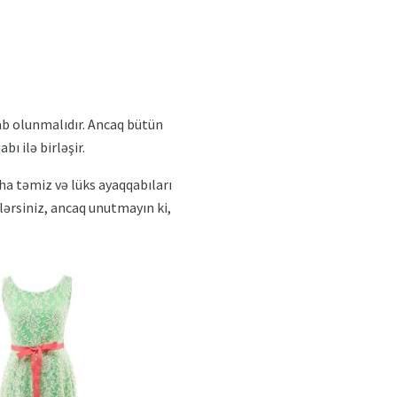
sab olunmalıdır. Ancaq bütün
 ilə birləşir.
ha təmiz və lüks ayaqqabıları
ilərsiniz, ancaq unutmayın ki,