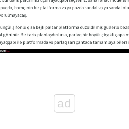
opuqda, həmçinin bir platforma və ya pazda sandal və ya sandal ola 
z yorulmayacaq.
yüngül şifonlu qısa bejli paltar platforma düzəldilmiş güllərlə bəz
görünür. Bir tarix planlaşdırılırsa, parlaq bir böyük çiçəkli çapa 
ayaqqabı ilə platformada və parlaq sarı çantada tamamlaya bilərsi
ad