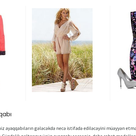
qabı
iz ayaqqabıların gələcəkdə necə istifadə ediləcəyini müəyyən etmək 
r. Gündəlik paltarınız üçün ayaqqabı seçsəniz, daha rahat modellər