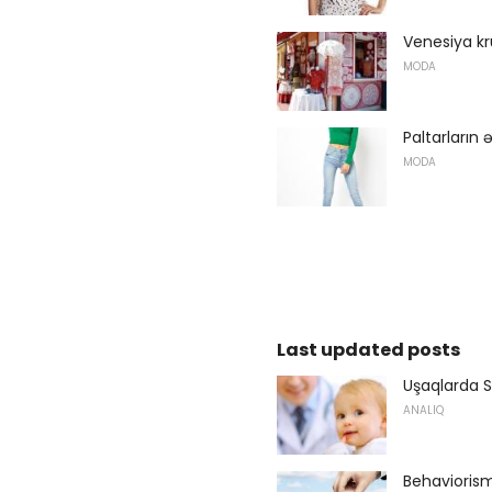
Venesiya kr
MODA
Paltarların
MODA
Last updated posts
Uşaqlarda S
ANALIQ
Behaviorism 