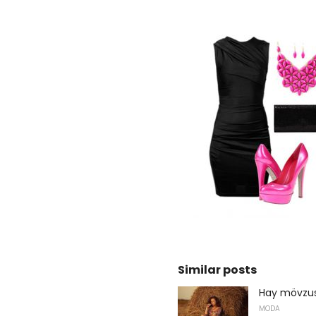
Similar posts
Hay mövzus
MODA