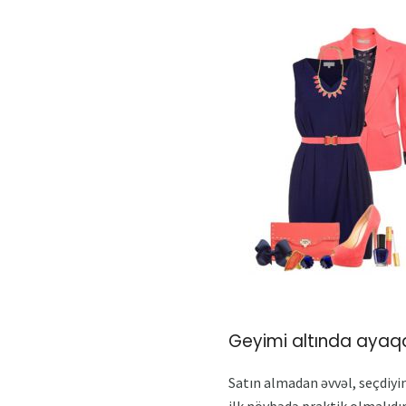
Geyimi altında ayaq
Satın almadan əvvəl, seçdiyin
ilk növbədə praktik olmalıdı