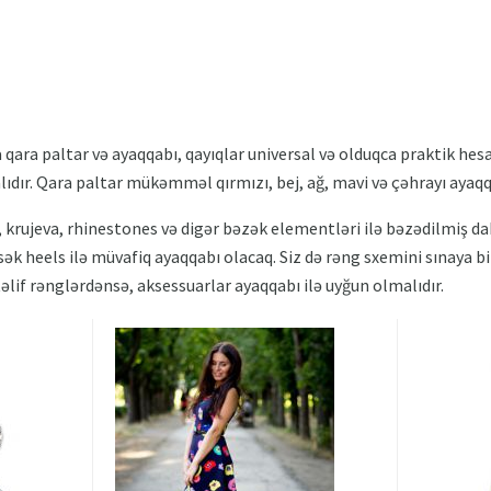
 qara paltar və ayaqqabı, qayıqlar universal və olduqca praktik he
. Qara paltar mükəmməl qırmızı, bej, ağ, mavi və çəhrayı ayaqqabı
, krujeva, rhinestones və digər bəzək elementləri ilə bəzədilmiş da
ksək heels ilə müvafiq ayaqqabı olacaq. Siz də rəng sxemini sınaya b
lif rənglərdənsə, aksessuarlar ayaqqabı ilə uyğun olmalıdır.