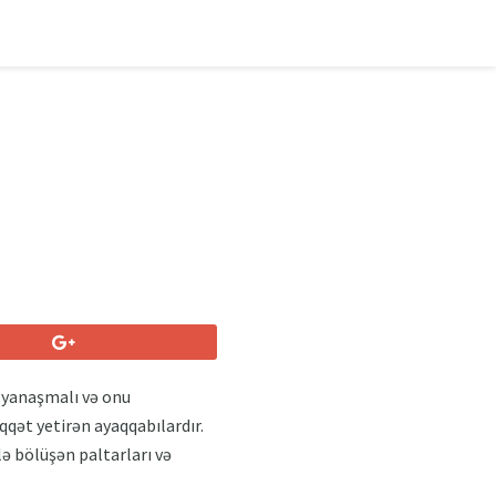
n yanaşmalı və onu
qət yetirən ayaqqabılardır.
ə bölüşən paltarları və