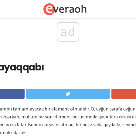
ad
 ayaqqabı
nsamblı tamamlayacaq bir element olmalıdır. O, uyğun tərəfə uyğu
 seçərkən, mühüm bir son element bütün moda qadınlara xüsusi diq
ü poza bilər. Bunun qarşısını almaq, bir neçə sadə qaydada, sevincl
kömək edəcək.