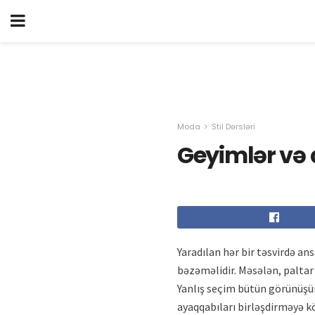
Moda
Stil Dərsləri
Geyimlər və
Yaradılan hər bir təsvirdə a
bəzəməlidir. Məsələn, paltar
Yanlış seçim bütün görünüşün
ayaqqabıları birləşdirməyə 