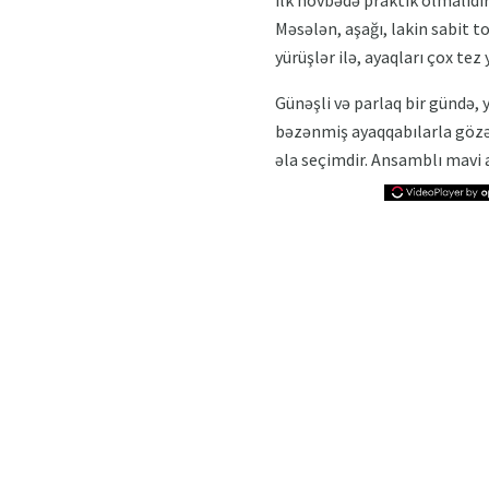
Məsələn, aşağı, lakin sabit t
yürüşlər ilə, ayaqları çox te
Günəşli və parlaq bir gündə, 
bəzənmiş ayaqqabılarla gözəl 
əla seçimdir. Ansamblı mavi 