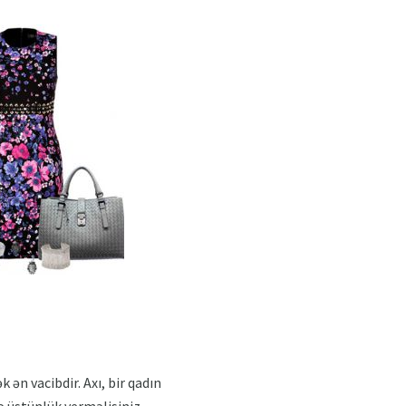
ən vacibdir. Axı, bir qadın
ə üstünlük verməlisiniz.