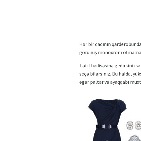
Hər bir qadının qarderobunda
görünüş monoxrom olmamalıdır
Tətil hadisəsinə gedirsinizsə
seçə bilərsiniz. Bu halda, yü
əgər paltar və ayaqqabı müxtə