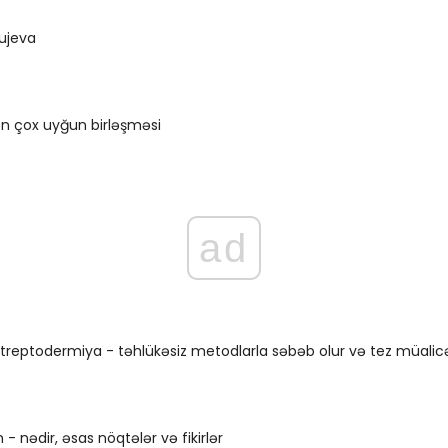
ujeva
 ən çox uyğun birləşməsi
ad
treptodermiya - təhlükəsiz metodlarla səbəb olur və tez müalic
- nədir, əsas nöqtələr və fikirlər