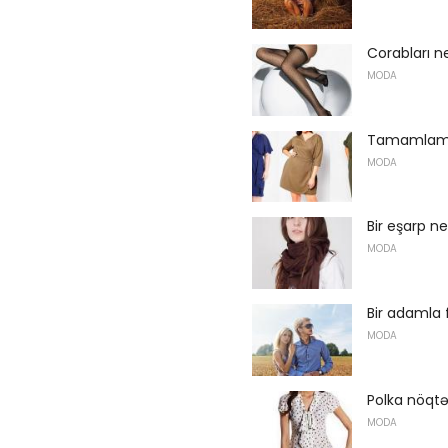
Corabları 
MODA
Tamamlamaq
MODA
Bir eşarp n
MODA
Bir adamla 
MODA
Polka nöqtə
MODA