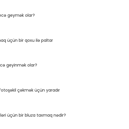
necə geymək olar?
 üçün bir qoxu ilə paltar
ecə geyinmək olar?
fotoşəkil çəkmək üçün yaradır
ləri üçün bir bluza taxmaq nədir?