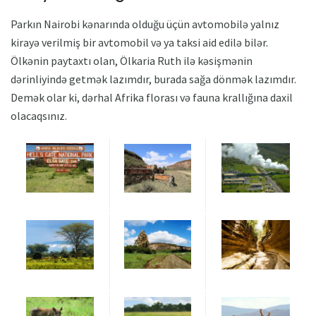
Parkın Nairobi kənarında olduğu üçün avtomobilə yalnız
kirayə verilmiş bir avtomobil və ya taksi aid edilə bilər.
Ölkənin paytaxtı olan, Ölkaria Ruth ilə kəsişmənin
dərinliyində getmək lazımdır, burada sağa dönmək lazımdır.
Demək olar ki, dərhal Afrika florası və fauna krallığına daxil
olacaqsınız.