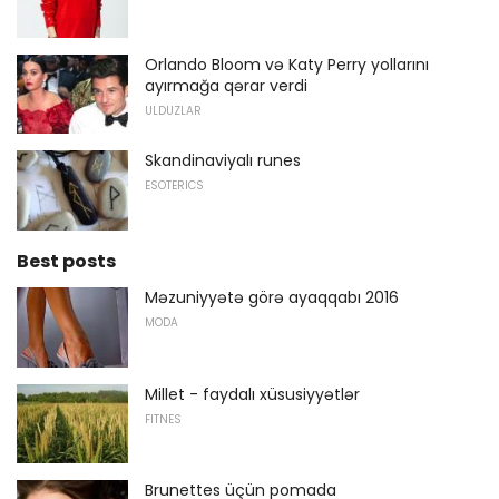
Orlando Bloom və Katy Perry yollarını
ayırmağa qərar verdi
ULDUZLAR
Skandinaviyalı runes
ESOTERICS
Best posts
Məzuniyyətə görə ayaqqabı 2016
MODA
Millet - faydalı xüsusiyyətlər
FITNES
Brunettes üçün pomada