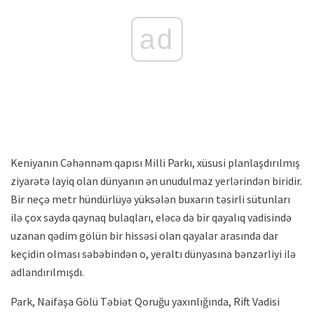
ad
Keniyanın Cəhənnəm qapısı Milli Parkı, xüsusi planlaşdırılmış
ziyarətə layiq olan dünyanın ən unudulmaz yerlərindən biridir.
Bir neçə metr hündürlüyə yüksələn buxarın təsirli sütunları
ilə çox sayda qaynaq bulaqları, eləcə də bir qayalıq vadisində
uzanan qədim gölün bir hissəsi olan qayalar arasında dar
keçidin olması səbəbindən o, yeraltı dünyasına bənzərliyi ilə
adlandırılmışdı.
Park, Naifaşa Gölü Təbiət Qoruğu yaxınlığında, Rift Vadisi