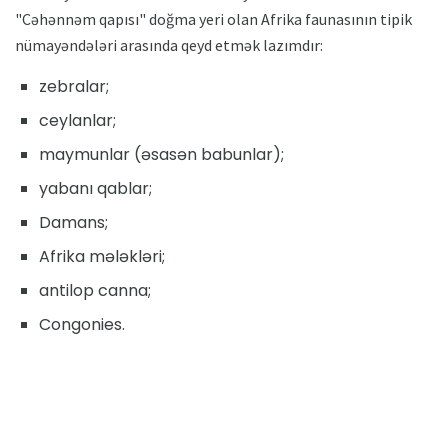
"Cəhənnəm qapısı" doğma yeri olan Afrika faunasının tipik
nümayəndələri arasında qeyd etmək lazımdır:
zebralar;
ceylanlar;
maymunlar (əsasən babunlar);
yabanı qablar;
Damans;
Afrika mələkləri;
antilop canna;
Congonies.