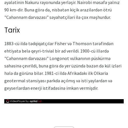
əyalətinin Nakuru rayonunda yerləşir. Nairobi məsafə yalnız
90 km-dir. Buna görə də, nisbətən kiçik ərazilərdən ötrü
"Cəhənnəm darvazası" səyahətçiləri ilə çox məşhurdur.
Tarix
1883-cü ildə tədqiqatçılar Fisher və Thomson tərəfindən
ehtiyata belə qeyri-trivial bir ad verildi. 1900-cü illərdə
"Cəhənnəm darvazası" Longonot vulkanının püskürmə
sahəsinə çevrildi, buna görə də yer üzündə bəzən də kül izləri
hələ də görünə bilər. 1981-ci ildə Afrikadakı ilk Olkaria
geotermal stansiyası parkda açılmış və isti yaylardan və
geyserlardan enerji istifadəsinə imkan vermişdir.