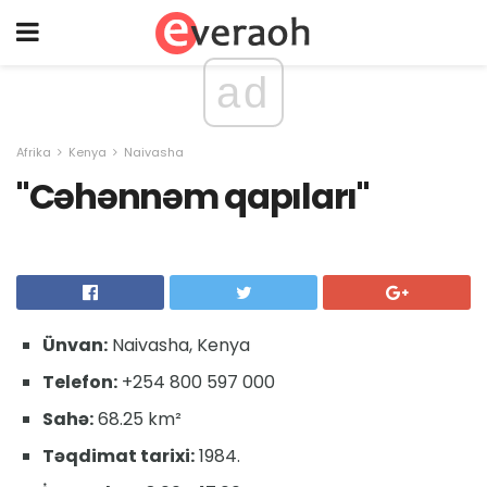
ad
Afrika
Kenya
Naivasha
"Cəhənnəm qapıları"
Ünvan:
Naivasha, Kenya
Telefon:
+254 800 597 000
Sahə:
68.25 km²
Təqdimat tarixi:
1984.