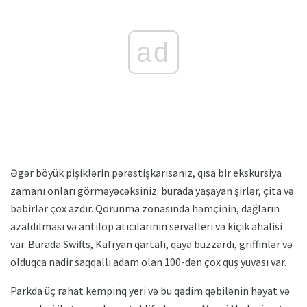
ad
Əgər böyük pişiklərin pərəstişkarısanız, qısa bir ekskursiya
zamanı onları görməyəcəksiniz: burada yaşayan şirlər, çita və
bəbirlər çox azdır. Qorunma zonasında həmçinin, dağların
azaldılması və antilop atıcılarının servalleri və kiçik əhalisi
var. Burada Swifts, Kafryan qartalı, qaya buzzardı, griffinlər və
olduqca nadir saqqallı adam olan 100-dən çox quş yuvası var.
Parkda üç rahat kempinq yeri və bu qədim qəbilənin həyat və