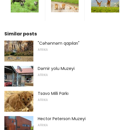
Similar posts
"Cəhənnəm qapıları"
AFRIKA
Dəmir yolu Muzeyi
AFRIKA
Tsavo Milli Parkı
AFRIKA
Hector Peterson Muzeyi
AFRIKA