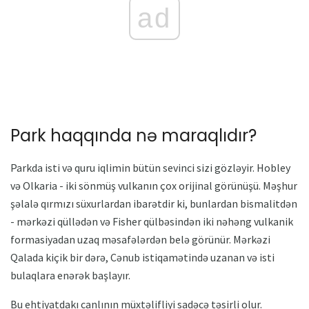
ad
Park haqqında nə maraqlıdır?
Parkda isti və quru iqlimin bütün sevinci sizi gözləyir. Hobley
və Olkaria - iki sönmüş vulkanın çox orijinal görünüşü. Məşhur
şəlalə qırmızı süxurlardan ibarətdir ki, bunlardan bismalitdən
- mərkəzi qüllədən və Fisher qülbəsindən iki nəhəng vulkanik
formasiyadan uzaq məsafələrdən belə görünür. Mərkəzi
Qalada kiçik bir dərə, Cənub istiqamətində uzanan və isti
bulaqlara enərək başlayır.
Bu ehtiyatdakı canlının müxtəlifliyi sadəcə təsirli olur.