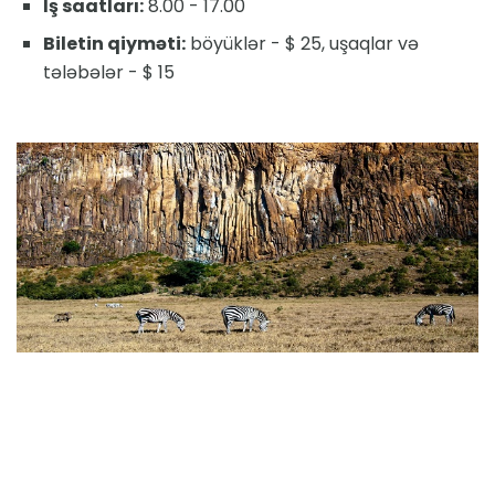
İş saatları:
8.00 - 17.00
Biletin qiyməti:
böyüklər - $ 25, uşaqlar və
tələbələr - $ 15