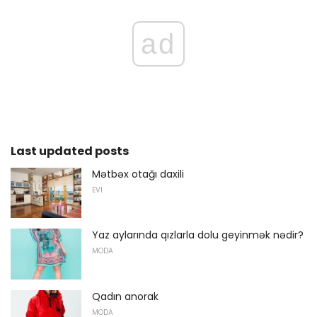
ad
Last updated posts
Mətbəx otağı daxili
EVI
Yaz aylarında qızlarla dolu geyinmək nədir?
MODA
Qadın anorak
MODA