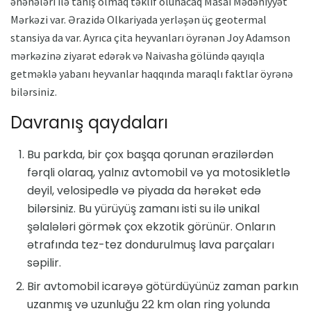
ənənələri ilə tanış olmaq təklif olunacaq Masai Mədəniyyət
Mərkəzi var. Ərazidə Olkariyada yerləşən üç geotermal
stansiya da var. Ayrıca çita heyvanları öyrənən Joy Adamson
mərkəzinə ziyarət edərək və Naivasha gölündə qayıqla
getməklə yabanı heyvanlar haqqında maraqlı faktlar öyrənə
bilərsiniz.
Davranış qaydaları
Bu parkda, bir çox başqa qorunan ərazilərdən
fərqli olaraq, yalnız avtomobil və ya motosikletlə
deyil, velosipedlə və piyada da hərəkət edə
bilərsiniz. Bu yürüyüş zamanı isti su ilə unikal
şəlalələri görmək çox ekzotik görünür. Onların
ətrafında tez-tez dondurulmuş lava parçaları
səpilir.
Bir avtomobil icarəyə götürdüyünüz zaman parkın
uzanmış və uzunluğu 22 km olan ring yolunda