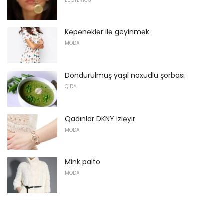
ESOTERICS
Kəpənəklər ilə geyinmək
MODA
Dondurulmuş yaşıl noxudlu şorbası
QIDA
Qadınlar DKNY izləyir
MODA
Mink palto
MODA