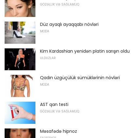
GÖZƏLLIK VƏ SAĞLAMLIQ
Düz ayaqlı ayaqqabı növləri
MODA
Kim Kardashian yenidən platin sarışın oldu
ULDUZLAR
Qadın üzgüçülük sümüklərinin növləri
MODA
AST qan testi
GÖZƏLLIK VƏ SAĞLAMLIQ
Məsafədə hipnoz