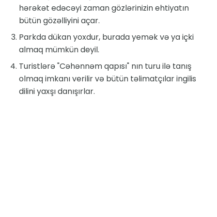
hərəkət edəcəyi zaman gözlərinizin ehtiyatın
bütün gözəlliyini açar.
Parkda dükan yoxdur, burada yemək və ya içki
almaq mümkün deyil.
Turistlərə "Cəhənnəm qapısı" nın turu ilə tanış
olmaq imkanı verilir və bütün təlimatçılar ingilis
dilini yaxşı danışırlar.