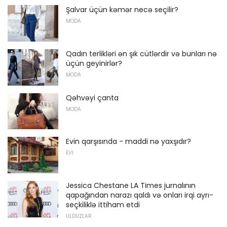
Şalvar üçün kəmər necə seçilir?
MODA
Qadın terlikləri ən şık cütlərdir və bunları nə
üçün geyinirlər?
MODA
Qəhvəyi çanta
MODA
Evin qarşısında - maddi nə yaxşıdır?
EVI
Jessica Chestane LA Times jurnalının
qapağından narazı qaldı və onları irqi ayrı-
seçkiliklə ittiham etdi
ULDUZLAR