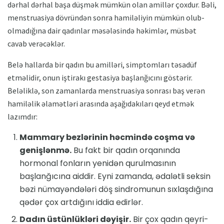
dərhal dərhal başa düşmək mümkün olan amillər çoxdur. Bəli,
menstruasiya dövründən sonra hamiləliyin mümkün olub-
olmadığına dair qadınlar məsələsində həkimlər, müsbət
cavab verəcəklər.
Belə hallarda bir qadın bu amilləri, simptomları təsadüf
etməlidir, onun iştirakı gestasiya başlanğıcını göstərir.
Beləliklə, son zamanlarda menstruasiya sonrası baş verən
hamiləlik əlamətləri arasında aşağıdakıları qeyd etmək
lazımdır:
Mammary bezlərinin həcmində coşma və
genişlənmə.
Bu fakt bir qadın orqanında
hormonal fonların yenidən qurulmasının
başlanğıcına aiddir. Eyni zamanda, ədalətli seksin
bəzi nümayəndələri döş sindromunun sıxlaşdığına
qədər çox artdığını iddia edirlər.
Dadın üstünlükləri dəyişir.
Bir çox qadın qeyri-