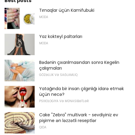
Best posts
Tırnaqlar üçün Kamifubuki
MODA
Yaz kokteyl paltarları
MODA
Bədənin çıxarılmasından sonra Kegelin
çalışmaları
GÖZƏLLIK VƏ SAĞLAMLIQ
Yatağında bir insan çılgınlığı idarə etmək
üçün necə?
PSIXOLOGIYA VƏ MÜNASIBƏTLƏR
Cake "Zebra" multivark - sevdiyiniz ev
pişirme ən ləzzətli reseptlər
QIDA