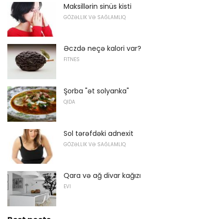
Maksillərin sinüs kisti
GÖZƏLLIK VƏ SAĞLAMLIQ
Əczdə neçə kalori var?
FITNES
Şorba "ət solyanka"
QIDA
Sol tərəfdəki adnexit
GÖZƏLLIK VƏ SAĞLAMLIQ
Qara və ağ divar kağızı
EVI