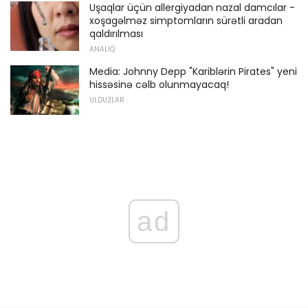
Uşaqlar üçün allergiyadan nazal damcılar -
xoşagəlməz simptomların sürətli aradan
qaldırılması
ANALIQ
Media: Johnny Depp "Kariblərin Pirates" yeni
hissəsinə cəlb olunmayacaq!
ULDUZLAR
ad