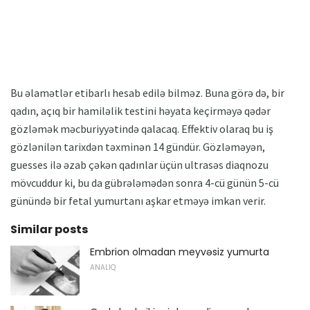
Bu əlamətlər etibarlı hesab edilə bilməz. Buna görə də, bir
qadın, açıq bir hamiləlik testini həyata keçirməyə qədər
gözləmək məcburiyyətində qalacaq. Effektiv olaraq bu iş
gözlənilən tarixdən təxminən 14 gündür. Gözləməyən,
guesses ilə əzab çəkən qadınlar üçün ultrasəs diaqnozu
mövcuddur ki, bu da gübrələmədən sonra 4-cü günün 5-cü
günündə bir fetal yumurtanı aşkar etməyə imkan verir.
Similar posts
Embrion olmadan meyvəsiz yumurta
ANALIQ