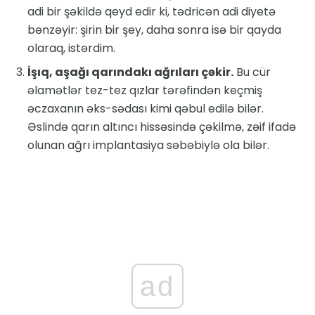
adi bir şəkildə qeyd edir ki, tədricən adi diyetə
bənzəyir: şirin bir şey, daha sonra isə bir qayda
olaraq, istərdim.
İşıq, aşağı qarındakı ağrıları çəkir.
Bu cür
əlamətlər tez-tez qızlar tərəfindən keçmiş
əczaxanın əks-sədası kimi qəbul edilə bilər.
Əslində qarın altıncı hissəsində çəkilmə, zəif ifadə
olunan ağrı implantasiya səbəbiylə ola bilər.
ad