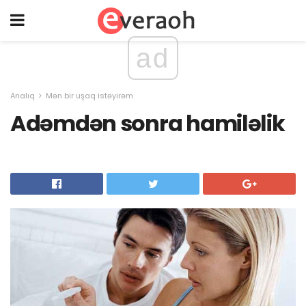
ad
Analıq
Mən bir uşaq istəyirəm
Adəmdən sonra hamiləlik