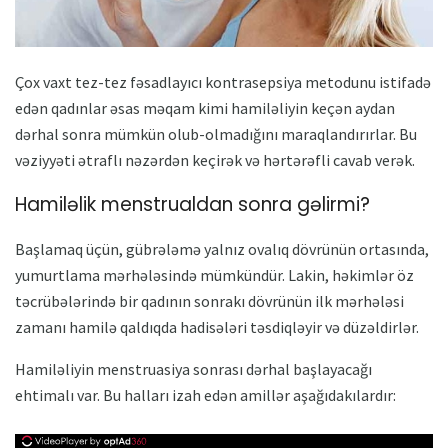
Çox vaxt tez-tez fəsadlayıcı kontrasepsiya metodunu istifadə
edən qadınlar əsas məqam kimi hamiləliyin keçən aydan
dərhal sonra mümkün olub-olmadığını maraqlandırırlar. Bu
vəziyyəti ətraflı nəzərdən keçirək və hərtərəfli cavab verək.
Hamiləlik menstrualdan sonra gəlirmi?
Başlamaq üçün, gübrələmə yalnız ovalıq dövrünün ortasında,
yumurtlama mərhələsində mümkündür. Lakin, həkimlər öz
təcrübələrində bir qadının sonrakı dövrünün ilk mərhələsi
zamanı hamilə qaldıqda hadisələri təsdiqləyir və düzəldirlər.
Hamiləliyin menstruasiya sonrası dərhal başlayacağı
ehtimalı var. Bu halları izah edən amillər aşağıdakılardır: