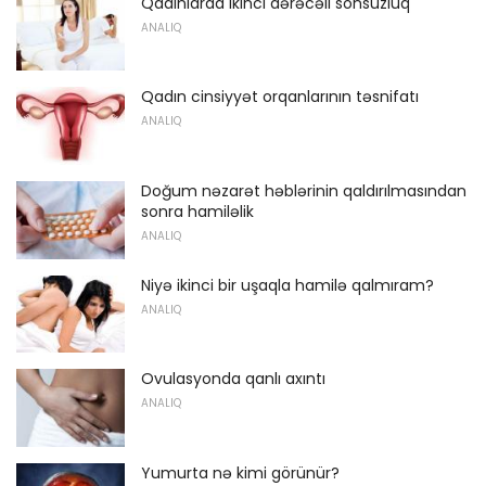
Qadınlarda ikinci dərəcəli sonsuzluq
ANALIQ
Qadın cinsiyyət orqanlarının təsnifatı
ANALIQ
Doğum nəzarət həblərinin qaldırılmasından
sonra hamiləlik
ANALIQ
Niyə ikinci bir uşaqla hamilə qalmıram?
ANALIQ
Ovulasyonda qanlı axıntı
ANALIQ
Yumurta nə kimi görünür?