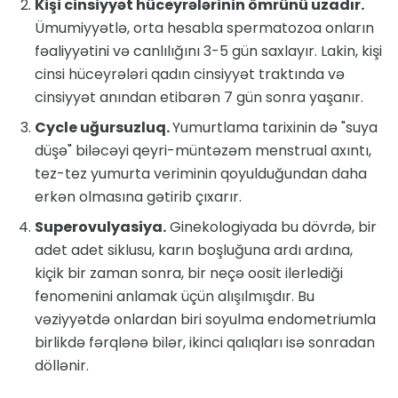
Kişi cinsiyyət hüceyrələrinin ömrünü uzadır.
Ümumiyyətlə, orta hesabla spermatozoa onların
fəaliyyətini və canlılığını 3-5 gün saxlayır. Lakin, kişi
cinsi hüceyrələri qadın cinsiyyət traktında və
cinsiyyət anından etibarən 7 gün sonra yaşanır.
Cycle uğursuzluq.
Yumurtlama tarixinin də "suya
düşə" biləcəyi qeyri-müntəzəm menstrual axıntı,
tez-tez yumurta veriminin qoyulduğundan daha
erkən olmasına gətirib çıxarır.
Superovulyasiya.
Ginekologiyada bu dövrdə, bir
adet adet siklusu, karın boşluğuna ardı ardına,
kiçik bir zaman sonra, bir neçə oosit ilerlediği
fenomenini anlamak üçün alışılmışdır. Bu
vəziyyətdə onlardan biri soyulma endometriumla
birlikdə fərqlənə bilər, ikinci qalıqları isə sonradan
döllənir.