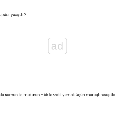
ədər yaxşıdır?
ad
da somon ilə makaron - bir ləzzətli yemək üçün maraqlı reseptlə