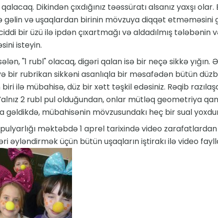
 qalacaq. Dikindən çıxdığınız təəssüratı alsanız yaxşı olar.
ə gəlin və uşaqlardan birinin mövzuya diqqət etməməsini göz
iddi bir üzü ilə ipdən çıxartmağı və aldadılmış tələbənin v
ini isteyin.
ələn, "1 rubl" olacaq, digəri qalan isə bir neçə sikkə yığın. Ə
və bir rubrikan sikkəni asanlıqla bir məsafədən bütün düz
biri ilə mübahisə, düz bir xətt təşkil edəsiniz. Rəqib razılaş
alnız 2 rubl pul olduğundan, onlar mütləq geometriya qan
ara gəldikdə, mübahisənin mövzusundakı heç bir sual yoxdur
pulyarlığı məktəbdə 1 aprel tarixində video zarafatlardan is
əri əyləndirmək üçün bütün uşaqların iştirakı ilə video fay