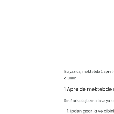
Bu yazıda, məktəbdə 1 aprel 
olunur.
1 Apreldə məktəbdə 
Sınıf arkadaşlarınızla və ya 
İpdən çıxarıla və cibin