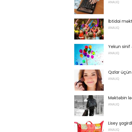
ANALIQ
İbtidai mə
ANALIQ
Yekun sinif
ANALIQ
Qızlar üçün
ANALIQ
Məktəbin ləğv
ANALIQ
Lisey şagir
ANALIQ