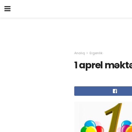
Analıq
Ergenlik
1 aprel mək