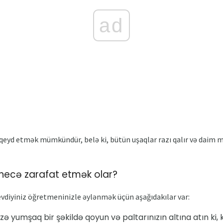
ad
qeyd etmək mümkündür, belə ki, bütün uşaqlar razı qalır və daim m
necə zarafat etmək olar?
sevdiyiniz öğretmeninizle əylənmək üçün aşağıdakılar var:
izə yumşaq bir şəkildə qoyun və paltarınızın altına atın ki, 