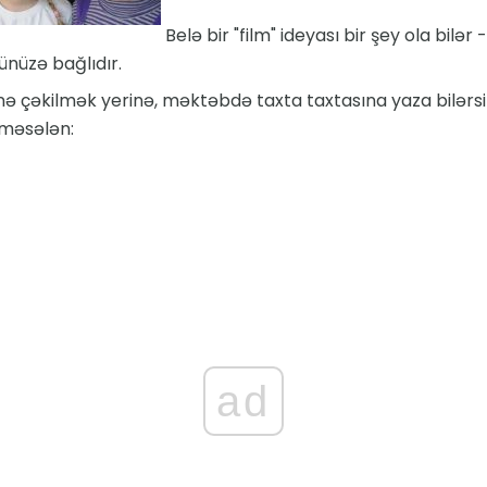
Belə bir "film" ideyası bir şey ola bilər 
ünüzə bağlıdır.
inə çəkilmək yerinə, məktəbdə taxta taxtasına yaza bilərsini
, məsələn:
ad