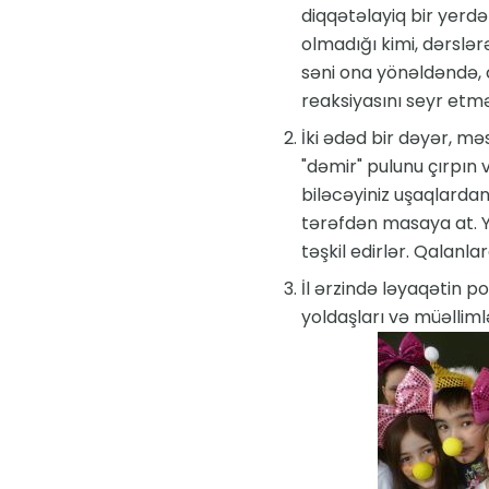
diqqətəlayiq bir yerdə
olmadığı kimi, dərslər
səni ona yönəldəndə, c
reaksiyasını seyr etməs
İki ədəd bir dəyər, məs
"dəmir" pulunu çırpın 
biləcəyiniz uşaqlardan 
tərəfdən masaya at. Y
təşkil edirlər. Qalanl
İl ərzində ləyaqətin po
yoldaşları və müəlliml