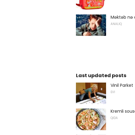
Məktəb nə q
ANALIQ
Last updated posts
Vinil Parket
EVI
Kremli sous
QIDA