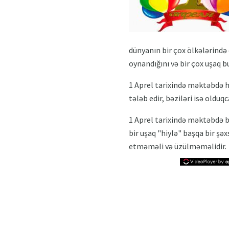
dünyanın bir çox ölkələrində 
oynandığını və bir çox uşaq 
1 Aprel tarixində məktəbdə hə
tələb edir, bəziləri isə olduq
1 Aprel tarixində məktəbdə 
bir uşaq "hiylə" başqa bir şə
etməməli və üzülməməlidir.