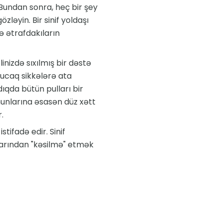
 Bundan sonra, heç bir şey
ləyin. Bir sinif yoldaşı
ə ətrafdakıların
linizdə sıxılmış bir dəstə
bucaq sikkələrə ata
dıqda bütün pulları bir
unlarına əsasən düz xətt
.
tifadə edir. Sinif
llarından "kəsilmə" etmək