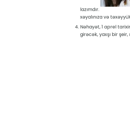
lazımdır.
xəyalınıza və təxəyyül
Nəhayət, 1 aprel tarix
girəcək, yaxşı bir şeir