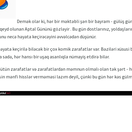
Demək olar ki, hər bir məktəbli şən bir bayram - gülüş günü
qeyd olunan Aptal Gününü gözləyir . Bu gün dostlarınız, yoldaşları
bunu necə həyata keçirəcəyini əvvəlcədən düşünür.
yata keçirilə biləcək bir çox komik zarafatlar var. Bəziləri xüsusi b
ca sadə, hər hansı bir uşaq asanlıqla nümayiş etdirə bilər.
bütün zarafatlar və zarafatlardan məmnun olmalı olan tək şərt - 
xsin mənfi hisslər verməməsi lazım deyil, çünki bu gün hər kəs gülm