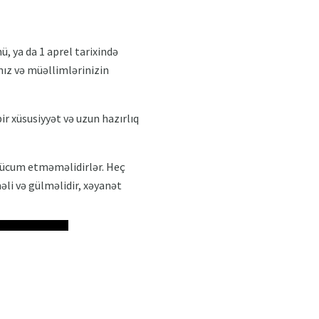
, ya da 1 aprel tarixində
nız və müəllimlərinizin
ir xüsusiyyət və uzun hazırlıq
hücum etməməlidirlər. Heç
əli və gülməlidir, xəyanət