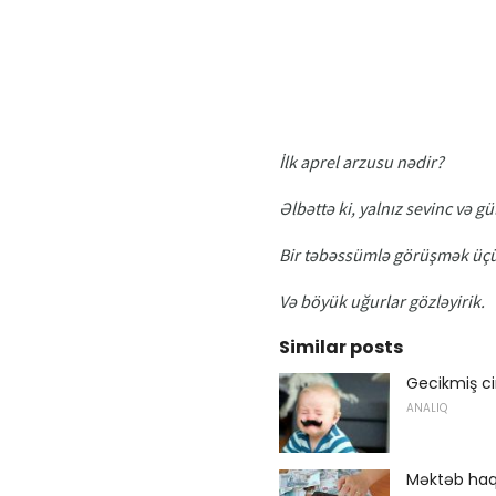
İlk aprel arzusu nədir?
Əlbəttə ki, yalnız sevinc və gü
Bir təbəssümlə görüşmək üçün
Və böyük uğurlar gözləyirik.
Similar posts
Gecikmiş cin
ANALIQ
Məktəb haql