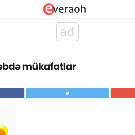
ad
təbdə mükafatlar