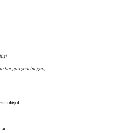
lüş!
 hər gün yeni bir gün,
si inkişaf
arı