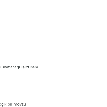
üsbət enerji ilə ittiham
kiçik bir mövzu