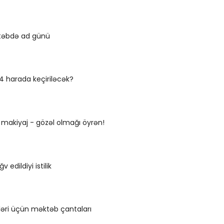
ktəbdə ad günü
 4 harada keçiriləcək?
 makiyaj - gözəl olmağı öyrən!
 edildiyi istilik
dləri üçün məktəb çantaları