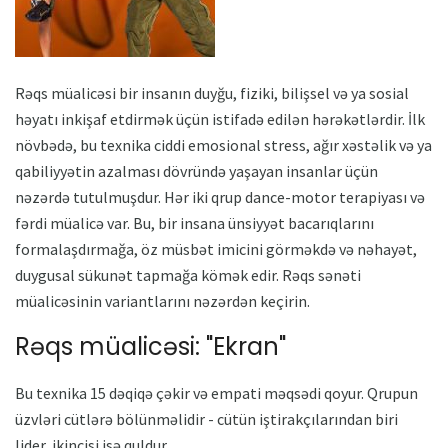
Rəqs müalicəsi bir insanın duyğu, fiziki, bilişsel və ya sosial
həyatı inkişaf etdirmək üçün istifadə edilən hərəkətlərdir. İlk
növbədə, bu texnika ciddi emosional stress, ağır xəstəlik və ya
qabiliyyətin azalması dövründə yaşayan insanlar üçün
nəzərdə tutulmuşdur. Hər iki qrup dance-motor terapiyası və
fərdi müalicə var. Bu, bir insana ünsiyyət bacarıqlarını
formalaşdırmağa, öz müsbət imicini görməkdə və nəhayət,
duygusal sükunət tapmağa kömək edir. Rəqs sənəti
müalicəsinin variantlarını nəzərdən keçirin.
Rəqs müalicəsi: "Ekran"
Bu texnika 15 dəqiqə çəkir və empati məqsədi qoyur. Qrupun
üzvləri cütlərə bölünməlidir - cütün iştirakçılarından biri
lider, ikincisi isə quldur.