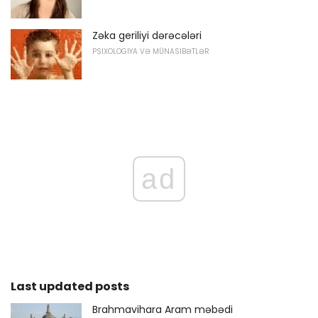
Zəka geriliyi dərəcələri
PSIXOLOGIYA VƏ MÜNASIBƏTLƏR
ad
Last updated posts
Brahmavihara Aram məbədi