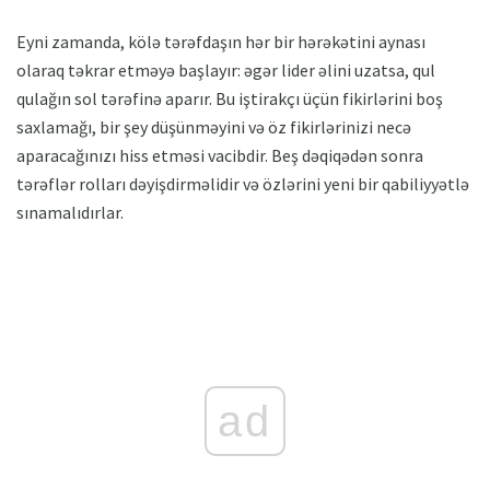
Eyni zamanda, kölə tərəfdaşın hər bir hərəkətini aynası
olaraq təkrar etməyə başlayır: əgər lider əlini uzatsa, qul
qulağın sol tərəfinə aparır. Bu iştirakçı üçün fikirlərini boş
saxlamağı, bir şey düşünməyini və öz fikirlərinizi necə
aparacağınızı hiss etməsi vacibdir. Beş dəqiqədən sonra
tərəflər rolları dəyişdirməlidir və özlərini yeni bir qabiliyyətlə
sınamalıdırlar.
ad