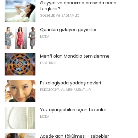
Əziyyət və qanaxma arasında necə
fərqlənir?
GÖZƏLLIK VƏ SAĞLAMLIQ
Qarınları gizləyən geyimlər
MODA
Mənfi olan Mandala təmizlənmə
ESOTERICS
Psixologiyada yaddaş növləri
PSIXOLOGIYA VƏ MÜNASIBƏTLƏR
Yaz ayaqqabıları üçün taxanlar
MODA
Adətlə qan tökülməsi - səbəblər