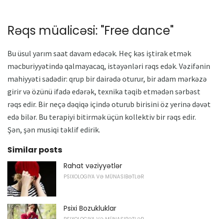
Rəqs müalicəsi: "Free dance"
Bu üsul yarım saat davam edəcək. Heç kəs iştirak etmək
məcburiyyətində qalmayacaq, istəyənləri rəqs edək. Vəzifənin
mahiyyəti sadədir: qrup bir dairədə oturur, bir adam mərkəzə
girir və özünü ifadə edərək, texnika təqib etmədən sərbəst
rəqs edir. Bir neçə dəqiqə içində oturub birisini öz yerinə dəvət
edə bilər. Bu terapiyi bitirmək üçün kollektiv bir rəqs edir.
Şən, şən musiqi təklif edirik.
Similar posts
Rahat vəziyyətlər
PSIXOLOGIYA VƏ MÜNASIBƏTLƏR
Psixi Bozukluklar