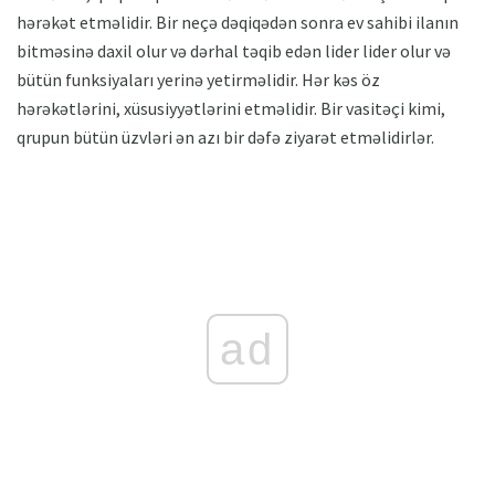
hərəkət etməlidir. Bir neçə dəqiqədən sonra ev sahibi ilanın
bitməsinə daxil olur və dərhal təqib edən lider lider olur və
bütün funksiyaları yerinə yetirməlidir. Hər kəs öz
hərəkətlərini, xüsusiyyətlərini etməlidir. Bir vasitəçi kimi,
qrupun bütün üzvləri ən azı bir dəfə ziyarət etməlidirlər.
ad