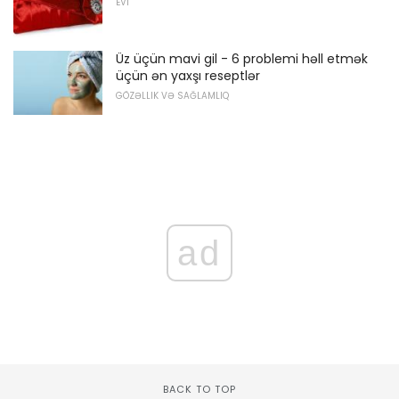
EVI
Üz üçün mavi gil - 6 problemi həll etmək
üçün ən yaxşı reseptlər
GÖZƏLLIK VƏ SAĞLAMLIQ
ad
BACK TO TOP