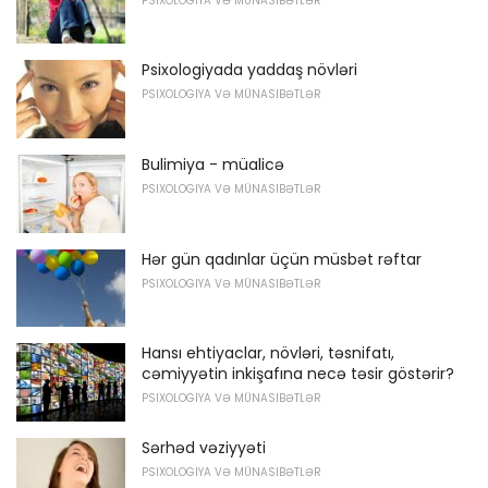
PSIXOLOGIYA VƏ MÜNASIBƏTLƏR
Psixologiyada yaddaş növləri
PSIXOLOGIYA VƏ MÜNASIBƏTLƏR
Bulimiya - müalicə
PSIXOLOGIYA VƏ MÜNASIBƏTLƏR
Hər gün qadınlar üçün müsbət rəftar
PSIXOLOGIYA VƏ MÜNASIBƏTLƏR
Hansı ehtiyaclar, növləri, təsnifatı,
cəmiyyətin inkişafına necə təsir göstərir?
PSIXOLOGIYA VƏ MÜNASIBƏTLƏR
Sərhəd vəziyyəti
PSIXOLOGIYA VƏ MÜNASIBƏTLƏR