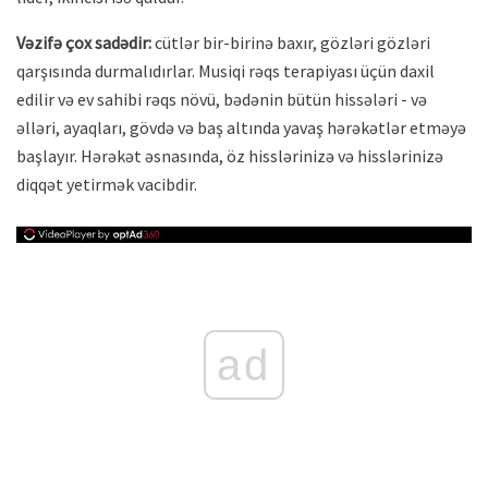
Vəzifə çox sadədir:
cütlər bir-birinə baxır, gözləri gözləri
qarşısında durmalıdırlar. Musiqi rəqs terapiyası üçün daxil
edilir və ev sahibi rəqs növü, bədənin bütün hissələri - və
əlləri, ayaqları, gövdə və baş altında yavaş hərəkətlər etməyə
başlayır. Hərəkət əsnasında, öz hisslərinizə və hisslərinizə
diqqət yetirmək vacibdir.
ad