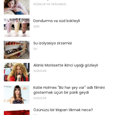
GÖZƏLLIK VƏ SAĞLAMLIQ
Dondurma və süd kokteyli
QIDA
Su izolyasiya zirzəmisi
EVI
Alanis Morissette ikinci uşağı gözləyir
ULDUZLAR
Katie Holmes "Biz hər şey var" adlı filmini
göstərmək üçün bir parik geydi
ULDUZLAR
Özünüzü bir klapan tikmək necə?