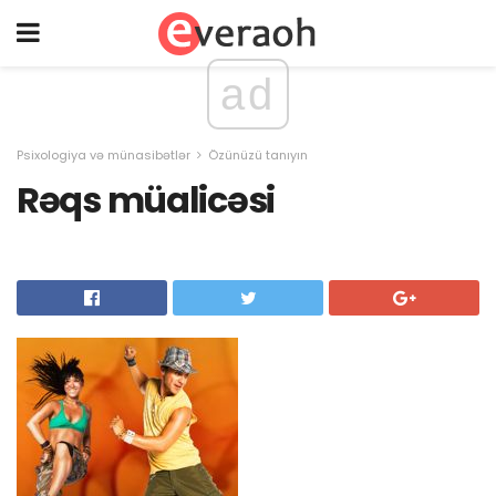
ad
Psixologiya və münasibətlər
Özünüzü tanıyın
Rəqs müalicəsi