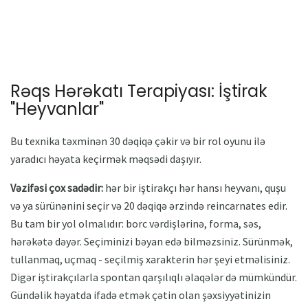
Rəqs Hərəkatı Terapiyası: İştirak
"Heyvanlar"
Bu texnika təxminən 30 dəqiqə çəkir və bir rol oyunu ilə
yaradıcı həyata keçirmək məqsədi daşıyır.
Vəzifəsi çox sadədir:
hər bir iştirakçı hər hansı heyvanı, quşu
və ya sürünənini seçir və 20 dəqiqə ərzində reincarnates edir.
Bu tam bir yol olmalıdır: borc vərdişlərinə, forma, səs,
hərəkətə dəyər. Seçiminizi bəyan edə bilməzsiniz. Sürünmək,
tullanmaq, uçmaq - seçilmiş xarakterin hər şeyi etməlisiniz.
Digər iştirakçılarla spontan qarşılıqlı əlaqələr də mümkündür.
Gündəlik həyatda ifadə etmək çətin olan şəxsiyyətinizin