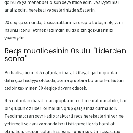
qorxu və ya məhəbbət olsun deyə ifadə edin. Vəziyyətinizi
analiz edin, hərəkəti və səslərinizdə göstərin.
20 dəqiqə sonunda, təəssüratlarınızı qrupla bölüşmək, yeni
halınızı təhlil etmək lazımdır, bu da sizin qorxularınızı
yaymışdır.
Rəqs müalicəsinin üsulu: "Liderdən
sonra"
Bu hadisə üçün 4-5 nəfərdən ibarət kifayət qədər qruplar -
daha çox hədiyyə olduqda, sonra qruplara bölünürlər. Bütün
tədbir təxminən 30 dəqiqə davam edəcək.
4-5 nəfərdən ibarət olan qrupların hər biri sıralanmalıdır, hər
bir qrupun öz lideri olmalıdır, qrup qarşısında durmalıdır.
Təqdimatçı ən qeyri-adi xarakterli rəqs hərəkətlərini yerinə
yetirməli və eyni zamanda bəzi istiqamətlərdə hərəkət
etməlidir, qrupun qalan hissəsi isə onun surətini çıxararaq