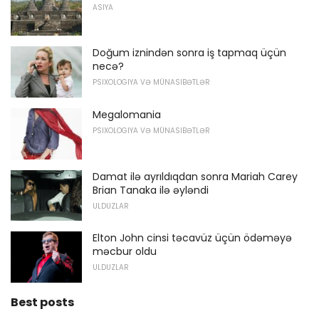
ASIYA
Doğum iznindən sonra iş tapmaq üçün
necə?
PSIXOLOGIYA VƏ MÜNASIBƏTLƏR
Megalomania
PSIXOLOGIYA VƏ MÜNASIBƏTLƏR
Damat ilə ayrıldıqdan sonra Mariah Carey
Brian Tanaka ilə əyləndi
ULDUZLAR
Elton John cinsi təcavüz üçün ödəməyə
məcbur oldu
ULDUZLAR
Best posts