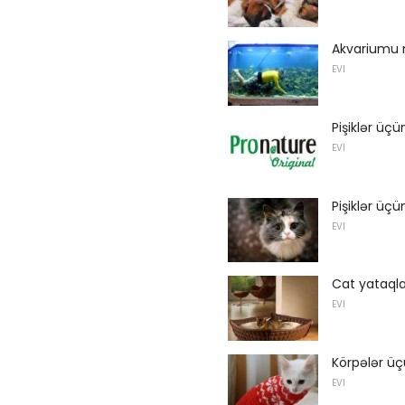
Akvariumu 
EVI
Pişiklər üç
EVI
Pişiklər üç
EVI
Cat yataqla
EVI
Körpələr ü
EVI