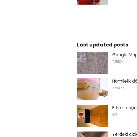
Last updated posts
Google Maps
TURIZM
Hamiləlik d
ANALIQ
Bitirmə üçü
EVI
Yerdəki çiz