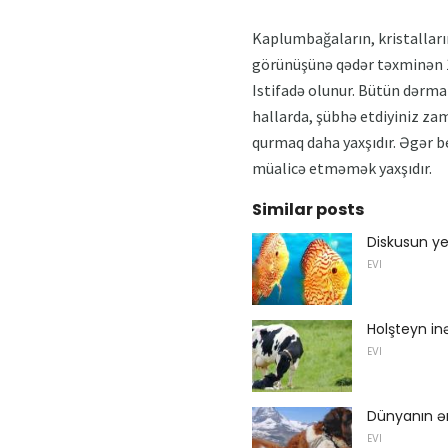
Kaplumbağaların, kristalların
görünüşünə qədər təxminən 1 
Istifadə olunur. Bütün dərman
hallarda, şübhə etdiyiniz zam
qurmaq daha yaxşıdır. Əgər be
müalicə etməmək yaxşıdır.
Similar posts
Diskusun yet
EVI
Holşteyn inə
EVI
Dünyanın ən
EVI