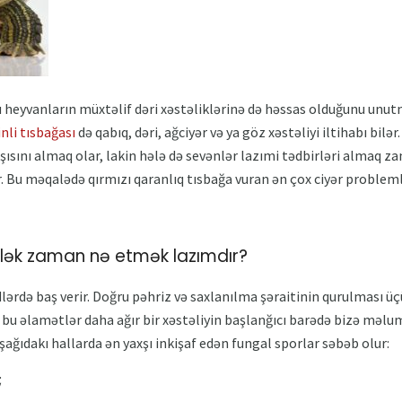
u heyvanların müxtəlif dəri xəstəliklərinə də həssas olduğunu unut
nli tısbağası
də qabıq, dəri, ağciyər və ya göz xəstəliyi iltihabı bilə
şısını almaq olar, lakin hələ də sevənlər lazımi tədbirləri almaq z
 Bu məqalədə qırmızı qaranlıq tısbağa vuran ən çox ciyər probleml
lələk zaman nə etmək lazımdır?
dlərdə baş verir. Doğru pəhriz və saxlanılma şəraitinin qurulması ü
 bu əlamətlər daha ağır bir xəstəliyin başlanğıcı barədə bizə məlum
ıdakı hallarda ən yaxşı inkişaf edən fungal sporlar səbəb olur:
;