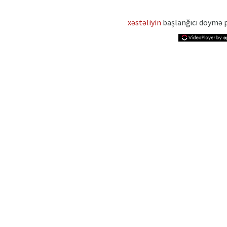
xəstəliyin
başlanğıcı döymə p