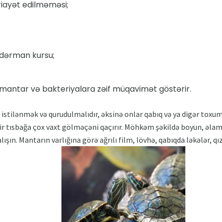
riayət edilməməsi;
l dərman kursu;
mantar və bakteriyalara zəif müqavimət göstərir.
istilənmək və qurudulmalıdır, əksinə onlar qabıq və ya digər toxuma
n bir tısbağa çox vaxt gölməçəni qaçırır. Möhkəm şəkildə boyun, əla
lışın. Mantarın varlığına görə ağrılı film, lövhə, qabıqda ləkələr, qı