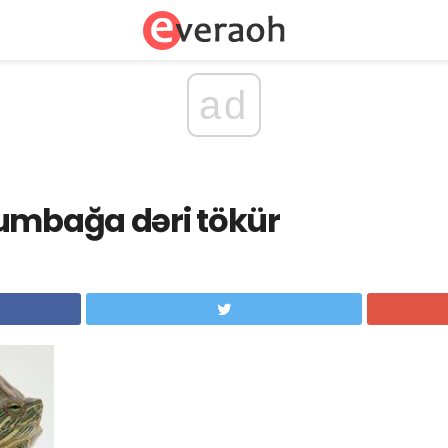
ad
lumbağa dəri tökür