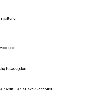
n paltarları
 Ayaqqabı
lıq tutuquşuları
ə pəhriz - ən effektiv variantlar