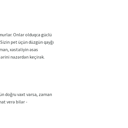
murlar. Onlar olduqca güclü
r. Sizin pet üçün düzgün qayğı
aman, xəstəliyin əsas
ərini nəzərdən keçirək.
çün doğru vaxt varsa, zaman
at verə bilər -