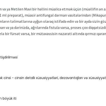
 və ya Metilen Mavi bir həllini müalicə etmək üçün (müəllifin ən a
ml preparat), müasir antifungal dərman vasitələrindən (Mikapur, 
ların təlimatlarına uyğun olaraq istifadə edin və bir ayda sizin göz
an və ya dərinizdə, ağrılarında fistula varsa, proses çox diqqətsizdi
lə bir fürsət varsa, bir mütəxəssisin nəzarəti altında qırmızı qaran
işdirilməsi
k cinsi - cinsin detallı xüsusiyyətləri, dezavantajları və xüsusiyyət
 böyük iti