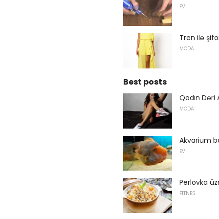
EVI
Tren ilə şifo
MODA
Best posts
Qadın Dəri
MODA
Akvarium ba
EVI
Perlovka üzr
FITNES