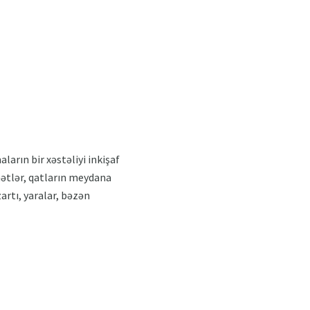
ların bir xəstəliyi inkişaf
mətlər, qatların meydana
zartı, yaralar, bəzən