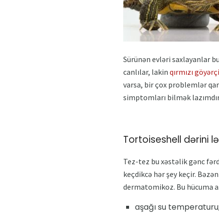
Sürünən evləri saxlayanlar b
canlılar, lakin
qırmızı göyərçi
varsa, bir çox problemlər qar
simptomları bilmək lazımdır.
Tortoiseshell dərini 
Tez-tez bu xəstəlik gənc fər
keçdikcə hər şey keçir. Bəzən
dermatomikoz. Bu hücuma aşağ
aşağı su temperaturu