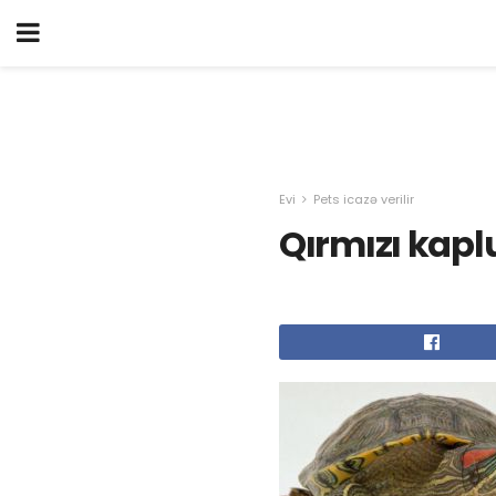
Evi
Pets icazə verilir
Qırmızı kap