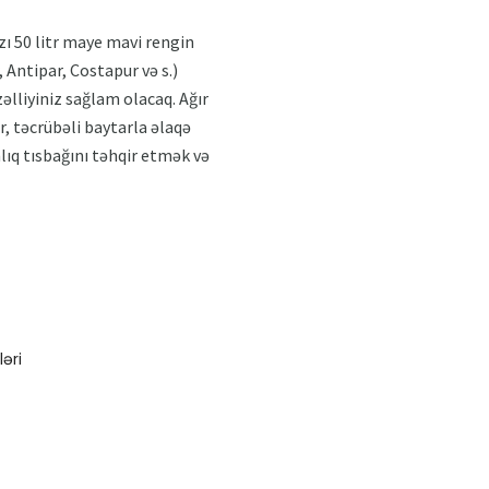
zı 50 litr maye mavi rengin
Antipar, Costapur və s.)
əlliyiniz sağlam olacaq. Ağır
r, təcrübəli baytarla əlaqə
lıq tısbağını təhqir etmək və
ləri