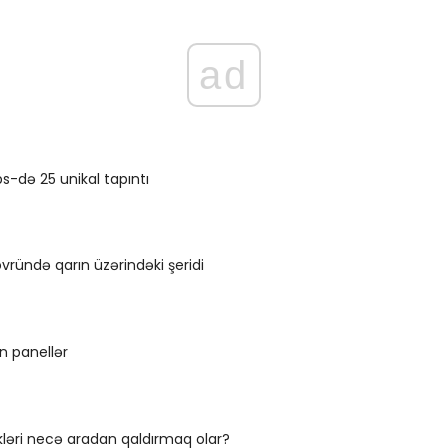
ad
-də 25 unikal tapıntı
övründə qarın üzərindəki şeridi
n panellər
ikləri necə aradan qaldırmaq olar?