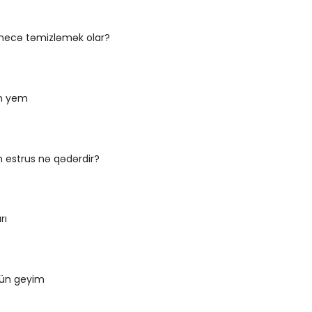
necə təmizləmək olar?
ün yem
ün estrus nə qədərdir?
rı
çün geyim