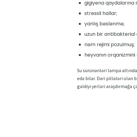
gigiyena qaydalarına 
stressli hallar;
yanlış bəslənmə;
uzun bir antibakteria
nəm rejimi pozulmuş;
heyvanın orqanizmini 
Su sürünənləri lampa altında 
edə bilər. Dəri pillələri ola
gəldiyi yerləri araşdırmağa ça