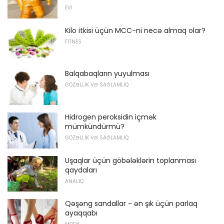
EVI
Kilo itkisi üçün MCC-ni necə almaq olar?
FITNES
Balqabaqların yuyulması
GÖZƏLLIK VƏ SAĞLAMLIQ
Hidrogen peroksidin içmək
mümkündürmü?
GÖZƏLLIK VƏ SAĞLAMLIQ
Uşaqlar üçün göbələklərin toplanması
qaydaları
ANALIQ
Qəşəng sandallar - ən şık üçün parlaq
ayaqqabı