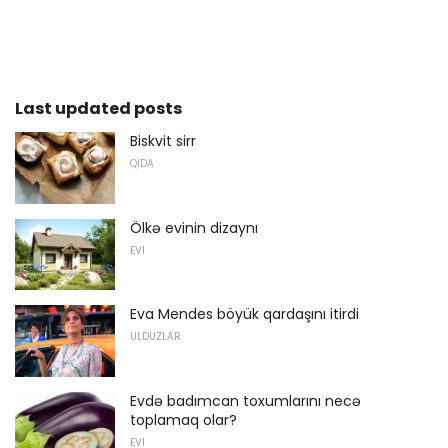
Last updated posts
Biskvit sirr
QIDA
Ölkə evinin dizaynı
EVI
Eva Mendes böyük qardaşını itirdi
ULDUZLAR
Evdə badımcan toxumlarını necə
toplamaq olar?
EVI