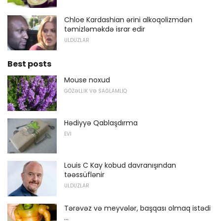
Chloe Kardashian ərini alkoqolizmdən
təmizləməkdə israr edir
ULDUZLAR
Best posts
Mouse noxud
GÖZƏLLIK VƏ SAĞLAMLIQ
Hədiyyə Qablaşdırma
EVI
Louis C Kay kobud davranışından
təəssüflənir
ULDUZLAR
Tərəvəz və meyvələr, başqası olmaq istədi
...