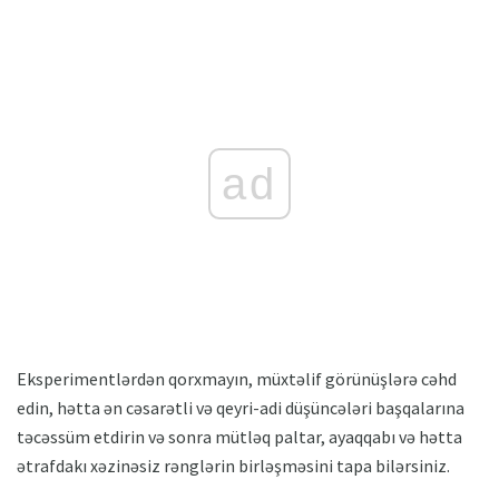
ad
Eksperimentlərdən qorxmayın, müxtəlif görünüşlərə cəhd
edin, hətta ən cəsarətli və qeyri-adi düşüncələri başqalarına
təcəssüm etdirin və sonra mütləq paltar, ayaqqabı və hətta
ətrafdakı xəzinəsiz rənglərin birləşməsini tapa bilərsiniz.