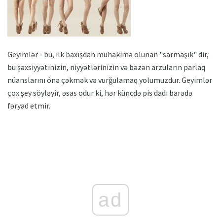
Geyimlər - bu, ilk baxışdan mühakimə olunan "sarmaşık" dir,
bu şəxsiyyətinizin, niyyətlərinizin və bəzən arzuların parlaq
nüanslarını önə çəkmək və vurğulamaq yolumuzdur. Geyimlər
çox şey söyləyir, əsas odur ki, hər küncdə pis dadı barədə
fəryad etmir.
ad