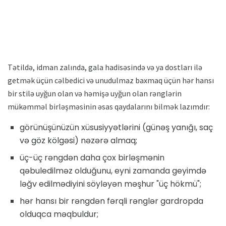
Tətildə, idman zalında, gala hadisəsində və ya dostları ilə
getmək üçün cəlbedici və unudulmaz baxmaq üçün hər hansı
bir stilə uyğun olan və həmişə uyğun olan rənglərin
mükəmməl birləşməsinin əsas qaydalarını bilmək lazımdır:
görünüşünüzün xüsusiyyətlərini (günəş yanığı, saç
və göz kölgəsi) nəzərə almaq;
üç-üç rəngdən daha çox birləşmənin
qəbuledilməz olduğunu, eyni zamanda geyimdə
ləğv edilmədiyini söyləyən məşhur "üç hökmü";
hər hansı bir rəngdən fərqli rənglər gardropda
olduqca məqbuldur;