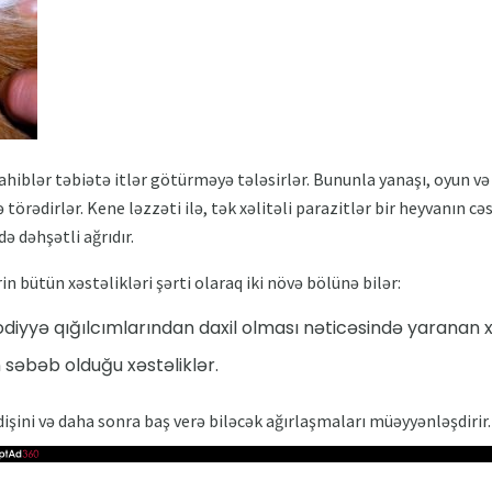
x sahiblər təbiətə itlər götürməyə tələsirlər. Bununla yanaşı, oyun və
törədirlər. Kene ləzzəti ilə, tək xəlitəli parazitlər bir heyvanın cəs
ə dəhşətli ağrıdır.
rin bütün xəstəlikləri şərti olaraq iki növə bölünə bilər:
diyyə qığılcımlarından daxil olması nəticəsində yaranan xə
 səbəb olduğu xəstəliklər.
işini və daha sonra baş verə biləcək ağırlaşmaları müəyyənləşdirir.