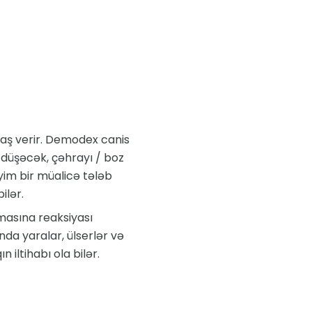
aş verir. Demodex canis
n düşəcək, çəhrayı / boz
im bir müalicə tələb
ilər.
ırmasına reaksiyası
ında yaralar, ülserlər və
iltihabı ola bilər.