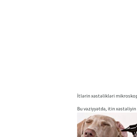
İtlərin xəstəlikləri mikrosko
Bu vəziyyətdə, itin xəstəliyi