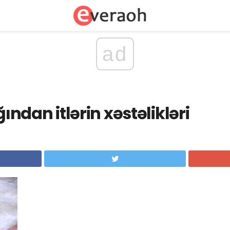
ad
ğından itlərin xəstəlikləri