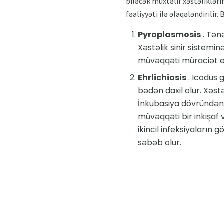
biləcək müxtəlif xəstəlikləri
fəaliyyəti ilə əlaqələndirilir.
Pyroplasmosis
. Tənə
Xəstəlik sinir sistemi
müvəqqəti müraciət et
Ehrlichiosis
. Icodus g
bədən daxil olur. Xəstə
İnkubasiya dövründən
müvəqqəti bir inkişaf va
ikincil infeksiyaların
səbəb olur.