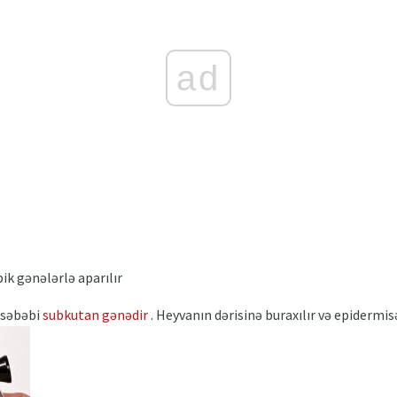
ad
pik gənələrlə aparılır
n səbəbi
subkutan gənədir
. Heyvanın dərisinə buraxılır və epidermisə