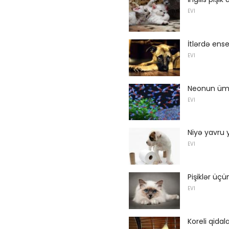
EVI
İtlərdə ens
EVI
Neonun ümu
EVI
Niyə yavru 
EVI
Pişiklər üçü
EVI
Koreli qida