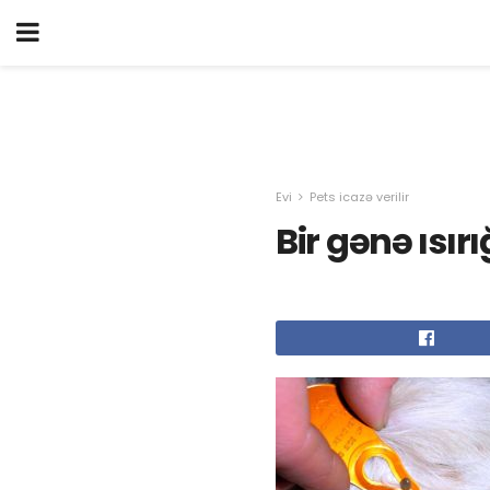
Evi
Pets icazə verilir
Bir gənə ısırı