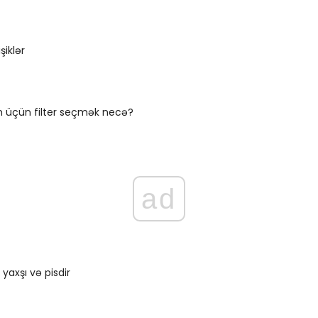
şiklər
m üçün filter seçmək necə?
ad
yaxşı və pisdir