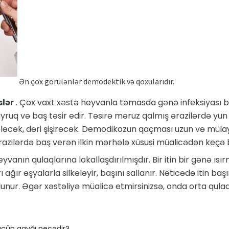
Ən çox görülənlər demodektik və qoxularıdır.
lər
. Çox vaxt xəstə heyvanla təmasda gənə infeksiyası b
 quyruq və baş təsir edir. Təsirə məruz qalmış ərazilərdə yu
əcək, dəri şişirəcək. Demodikozun qaçması uzun və mülay
ərazilərdə baş verən ilkin mərhələ xüsusi müalicədən keçə b
eyvanın qulaqlarına lokallaşdırılmışdır. Bir itin bir gənə ıs
ı ağır əşyalarla silkələyir, başını sallanır. Nəticədə itin baş
nur. Əgər xəstəliyə müalicə etmirsinizsə, onda orta qulaqın 
k üçün qayğı necədir?