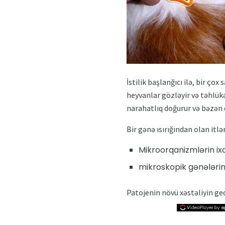
İstilik başlanğıcı ilə, bir ço
heyvanlar gözləyir və təhlükə 
narahatlıq doğurur və bəzən d
Bir gənə ısırığından olan itlə
Mikroorqanizmlərin ixo
mikroskopik gənələrin
Patojenin növü xəstəliyin ged