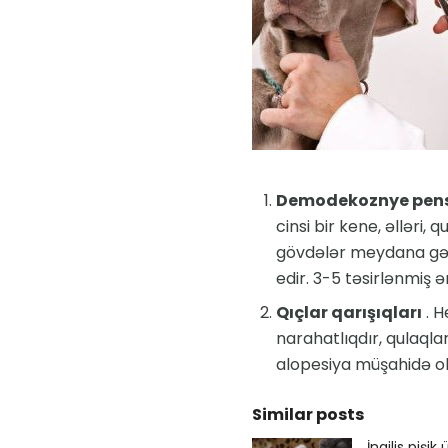
Demodekoznye pens
cinsi bir kene, əlləri,
gövdələr meydana gəl
edir. 3-5 təsirlənmiş 
Qıçlar qarışıqları
. H
narahatlıqdır, qulaqlar
alopesiya müşahidə olu
Similar posts
İngilis pişi