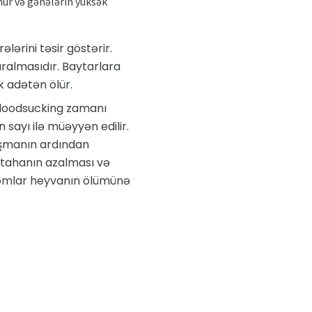
unur və gənələrin yüksək
lərini təsir göstərir.
qaralmasıdır. Baytarlara
 adətən ölür.
/ bloodsucking zamanı
 sayı ilə müəyyən edilir.
aşmanın ardından
, iştahanın azalması və
mptomlar heyvanın ölümünə