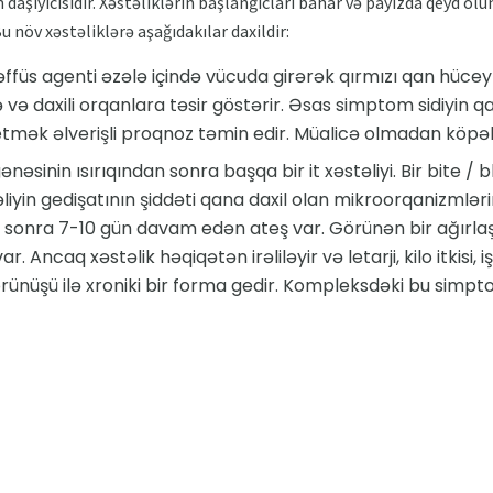
n daşıyıcısıdır. Xəstəliklərin başlanğıcları bahar və payızda qeyd ol
 Bu növ xəstəliklərə aşağıdakılar daxildir:
ffüs agenti əzələ içində vücuda girərək qırmızı qan hüceyrə
nə və daxili orqanlara təsir göstərir. Əsas simptom sidiyin 
mək əlverişli proqnoz təmin edir. Müalicə olmadan köpək
ənəsinin ısırıqından sonra başqa bir it xəstəliyi. Bir bite 
liyin gedişatının şiddəti qana daxil olan mikroorqanizmlərin
 sonra 7-10 gün davam edən ateş var. Görünən bir ağırl
r. Ancaq xəstəlik həqiqətən irəliləyir və letarji, kilo itkisi
 görünüşü ilə xroniki bir forma gedir. Kompleksdəki bu si