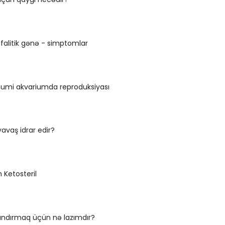
efalitik gənə - simptomlar
mi akvariumda reproduksiyası
yavaş idrar edir?
n Ketosteril
landırmaq üçün nə lazımdır?