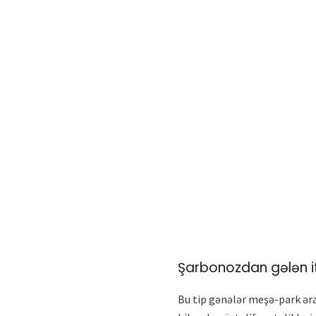
Şarbonozdan gələn itl
Bu tip gənələr meşə-park əra