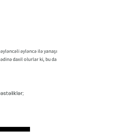
 əyləncəli əyləncə ilə yanaşı
ədinə daxil olurlar ki, bu da
stəliklər;