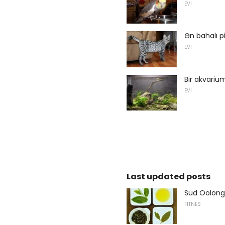
EVI
Ən bahalı pi
EVI
Bir akvariu
EVI
Last updated posts
Süd Oolong 
FITNES