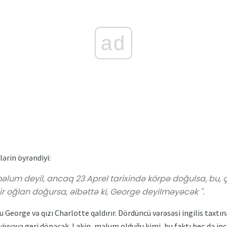
ad
lərin öyrəndiyi:
 məlum deyil, ancaq 23 Aprel tarixində körpə doğulsa, bu, ç
r oğlan doğursa, əlbəttə ki, George deyilməyəcək ".
u George və qızı Charlotte qaldırır. Dördüncü vərəsəsi ingilis taxtı
viyyəyə geri dönəcək. Lakin, məlum olduğu kimi, bu faktı heç də inc