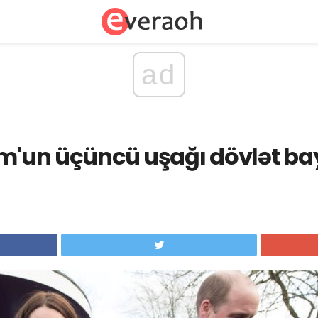
ad
iam'un üçüncü uşağı dövlət b