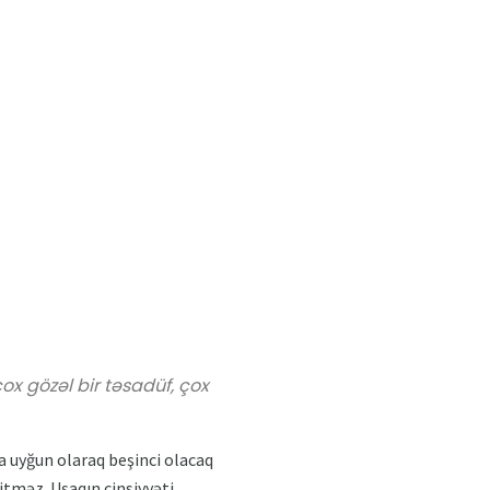
ox gözəl bir təsadüf, çox
na uyğun olaraq beşinci olacaq
itməz. Uşaqın cinsiyyəti