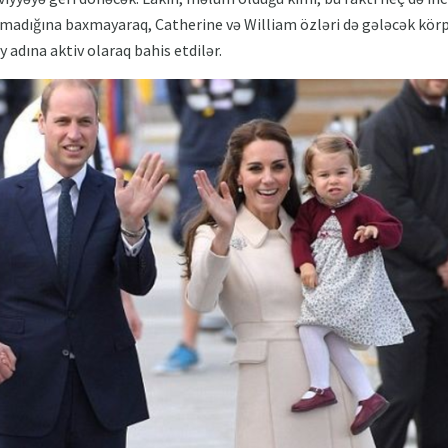
dığına baxmayaraq, Catherine və William özləri də gələcək körpən
 adına aktiv olaraq bahis etdilər.