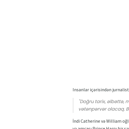
Insanlar içərisindən jurnalist
"Doğru tarix, əlbəttə,
vətənpərvər olacaq. Bi
İndi Catherine və William oğl
və amcası Prince Harry bir sə