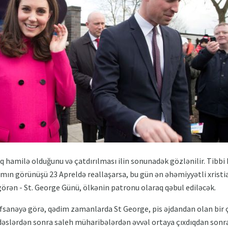
q hamilə olduğunu və çatdırılması ilin sonunadək gözlənilir. Tibb
amın görünüşü 23 Apreldə reallaşarsa, bu gün ən əhəmiyyətli xristia
örən - St. George Günü, ölkənin patronu olaraq qəbul ediləcək.
fsanəyə görə, qədim zamanlarda St George, pis əjdandan olan bir ç
əslərdən sonra saleh müharibələrdən əvvəl ortaya çıxdıqdan sonra, 