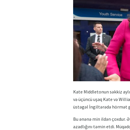
Kate Middletonun səkkiz aylı
və üçüncü uşaq Kate və Willi
üstəgəl İngiltərədə hörmət g
Bu ənənə min ildən çoxdur. Ə
azadlığını təmin etdi. Müqədd