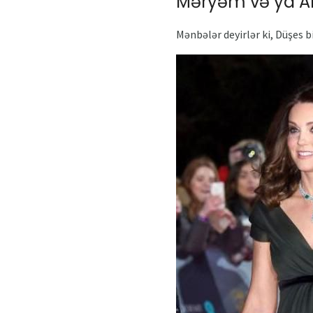
Məryəm və ya A
Mənbələr deyirlər ki, Düşes b