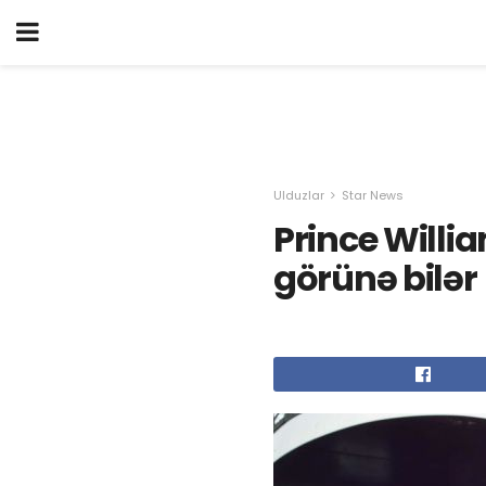
Ulduzlar
Star News
Prince Will
görünə bilər