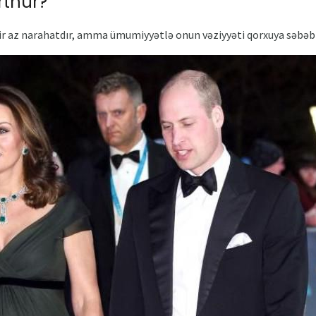
rthur?
ir az narahatdır, amma ümumiyyətlə onun vəziyyəti qorxuya səbəb dey