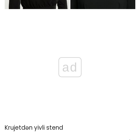
ad
Krujetdən yivli stend