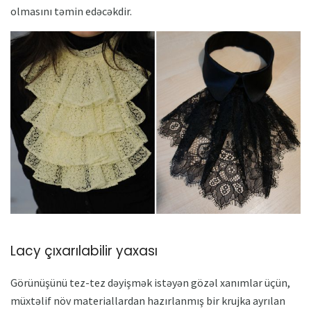
olmasını təmin edəcəkdir.
Lacy çıxarılabilir yaxası
Görünüşünü tez-tez dəyişmək istəyən gözəl xanımlar üçün,
müxtəlif növ materiallardan hazırlanmış bir krujka ayrılan