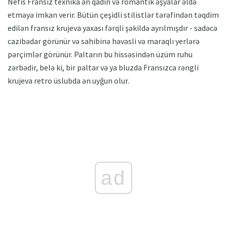
Nefis Fransız texnika ən qadın və romantik əşyalar əldə
etməyə imkan verir. Bütün çeşidli stilistlər tərəfindən təqdim
edilən fransız krujeva yaxası fərqli şəkildə ayrılmışdır - sadəcə
cazibədar görünür və sahibinə həvəsli və maraqlı yerlərə
pərçimlər görünür. Paltarın bu hissəsindən üzüm ruhu
zərbədir, belə ki, bir paltar və ya bluzda Fransızca rəngli
krujeva retro üslubda ən uyğun olur.
ad