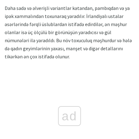
Daha sadə və əlverişli variantlar kətandan, pambıqdan və ya
ipək xammalından toxunaraq yaradılır. İrlandiyalı ustalar
əsərlərində fərqli üslublardan istifadə edirdilər, ən məşhur
olanlar isə üç ölçülü bir görünüşün yaradıcısı və gül
nümunələri ilə yaradıldı. Bu növ toxuculuq məşhurdur və hələ
də qadın geyimlərinin yaxası, manşet və digər detallarını
tikərkən ən çox istifadə olunur.
ad