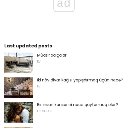
ad
Last updated posts
Müasir xalçalar
EVI
İki növ divar kağızı yapışdırmaq üçün necə?
EVI
Bir insan kanserini necə qaytarmaq olar?
ESOTERICS