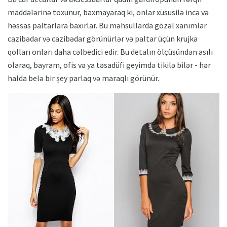
maddələrinə toxunur, baxmayaraq ki, onlar xüsusilə incə və
həssas paltarlara baxırlar. Bu məhsullarda gözəl xanımlar
cazibədar və cazibədar görünürlər və paltar üçün krujka
qolları onları daha cəlbedici edir. Bu detalın ölçüsündən asılı
olaraq, bayram, ofis və ya təsadüfi geyimdə tikilə bilər - hər
halda belə bir şey parlaq və maraqlı görünür.