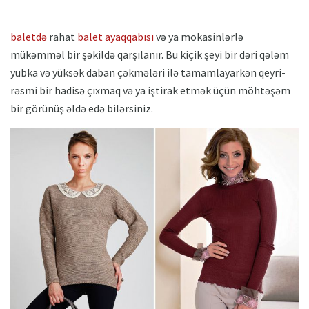
baletdə
rahat
balet ayaqqabısı
və ya mokasinlərlə
mükəmməl bir şəkildə qarşılanır. Bu kiçik şeyi bir dəri qələm
yubka və yüksək daban çəkmələri ilə tamamlayarkən qeyri-
rəsmi bir hadisə çıxmaq və ya iştirak etmək üçün möhtəşəm
bir görünüş əldə edə bilərsiniz.