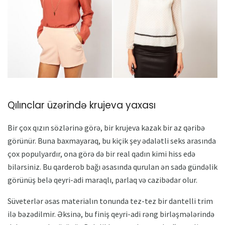
Qılınclar üzərində krujeva yaxası
Bir çox qızın sözlərinə görə, bir krujeva kazak bir az qəribə
görünür. Buna baxmayaraq, bu kiçik şey ədalətli seks arasında
çox populyardır, ona görə də bir real qadın kimi hiss edə
bilərsiniz. Bu qarderob bağı əsasında qurulan ən sadə gündəlik
görünüş belə qeyri-adi maraqlı, parlaq və cazibədar olur.
Süveterlər əsas materialın tonunda tez-tez bir dantelli trim
ilə bəzədilmir. Əksinə, bu finiş qeyri-adi rəng birləşmələrində