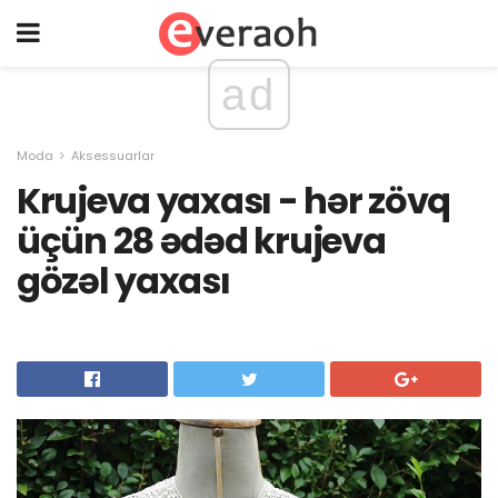
ad
Moda
Aksessuarlar
Krujeva yaxası - hər zövq
üçün 28 ədəd krujeva
gözəl yaxası