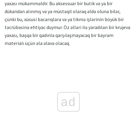
yaxası mükəmməldir. Bu aksessuar bir butik və ya bir
dükandan alınmış və ya müstəqil olaraq əldə oluna bilər,
çünki bu, xüsusi bacarıqlara və ya tikmə işlərinin böyük bir
təcrübəsinə ehtiyac duymur. Öz əlləri ilə yaradılan bir krujeva
yaxası, başqa bir qadınla qarşılaşmayacaq bir bayram
materialı üçün əla əlavə olacaq.
ad