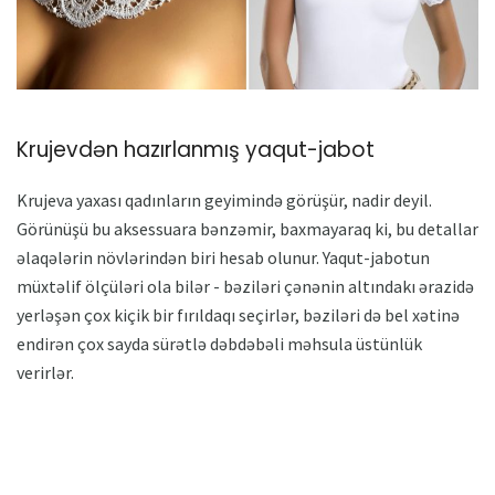
Krujevdən hazırlanmış yaqut-jabot
Krujeva yaxası qadınların geyimində görüşür, nadir deyil.
Görünüşü bu aksessuara bənzəmir, baxmayaraq ki, bu detallar
əlaqələrin növlərindən biri hesab olunur. Yaqut-jabotun
müxtəlif ölçüləri ola bilər - bəziləri çənənin altındakı ərazidə
yerləşən çox kiçik bir fırıldaqı seçirlər, bəziləri də bel xətinə
endirən çox sayda sürətlə dəbdəbəli məhsula üstünlük
verirlər.