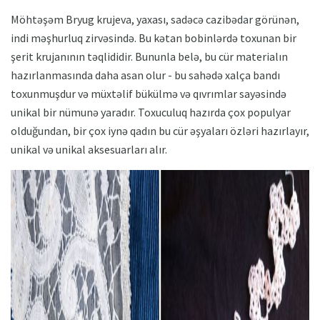
Möhtəşəm Bryug krujeva, yaxası, sadəcə cazibədar görünən,
indi məşhurluq zirvəsində. Bu kətan bobinlərdə toxunan bir
şerit krujanının təqlididir. Bununla belə, bu cür materialın
hazırlanmasında daha asan olur - bu sahədə xalça bandı
toxunmuşdur və müxtəlif bükülmə və qıvrımlar sayəsində
unikal bir nümunə yaradır. Toxuculuq hazırda çox populyar
olduğundan, bir çox iynə qadın bu cür əşyaları özləri hazırlayır,
unikal və unikal aksesuarları alır.