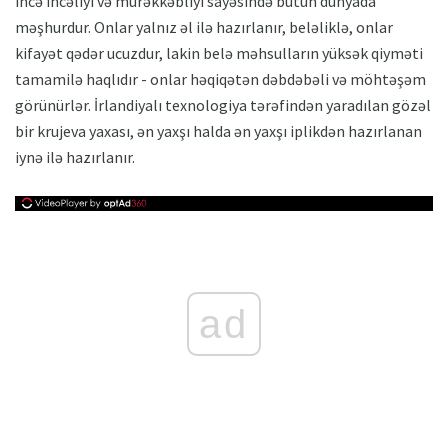
incə incəliyi və mürəkkəbliyi sayəsində bütün dünyada
məşhurdur. Onlar yalnız əl ilə hazırlanır, beləliklə, onlar
kifayət qədər ucuzdur, lakin belə məhsulların yüksək qiyməti
tamamilə haqlıdır - onlar həqiqətən dəbdəbəli və möhtəşəm
görünürlər. İrlandiyalı texnologiya tərəfindən yaradılan gözəl
bir krujeva yaxası, ən yaxşı halda ən yaxşı iplikdən hazırlanan
iynə ilə hazırlanır.
ad