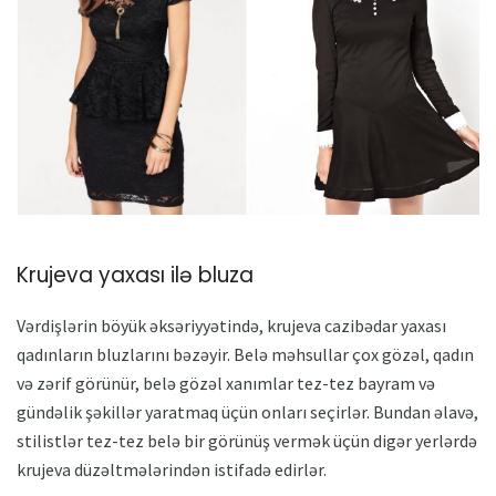
Krujeva yaxası ilə bluza
Vərdişlərin böyük əksəriyyətində, krujeva cazibədar yaxası
qadınların bluzlarını bəzəyir. Belə məhsullar çox gözəl, qadın
və zərif görünür, belə gözəl xanımlar tez-tez bayram və
gündəlik şəkillər yaratmaq üçün onları seçirlər. Bundan əlavə,
stilistlər tez-tez belə bir görünüş vermək üçün digər yerlərdə
krujeva düzəltmələrindən istifadə edirlər.