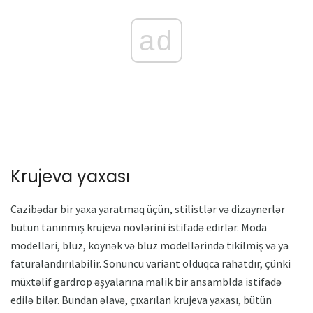
ad
Krujeva yaxası
Cazibədar bir yaxa yaratmaq üçün, stilistlər və dizaynerlər
bütün tanınmış krujeva növlərini istifadə edirlər. Moda
modelləri, bluz, köynək və bluz modellərində tikilmiş və ya
faturalandırılabilir. Sonuncu variant olduqca rahatdır, çünki
müxtəlif gardrop əşyalarına malik bir ansamblda istifadə
edilə bilər. Bundan əlavə, çıxarılan krujeva yaxası, bütün