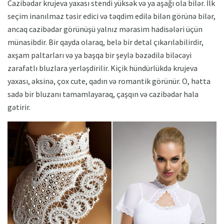
Cazibədar krujeva yaxası stendi yüksək və ya aşağı ola bilər. İlk
seçim inanılmaz təsir edici və təqdim edilə bilən görünə bilər,
ancaq cazibədar görünüşü yalnız mərasim hadisələri üçün
münasibdir. Bir qayda olaraq, belə bir detal çıkarılabilirdir,
axşam paltarları və ya başqa bir şeylə bəzədilə biləcəyi
zarafatlı bluzlara yerləşdirilir. Kiçik hündürlükdə krujeva
yaxası, əksinə, çox cute, qadın və romantik görünür. O, hətta
sadə bir bluzanı tamamlayaraq, çaşqın və cazibədar hala
gətirir.