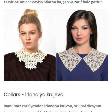
təsvirləri anında dəyişə bilər və bu, şən və zərif hala gətirir.
Collars - İrlandiya krujeva
İnanılmaz zərif yaxalar, İrlandiya krujeva, orijinal dizaynın