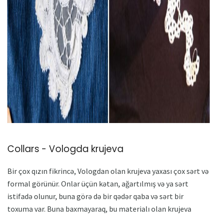
Collars - Vologda krujeva
Bir çox qızın fikrincə, Vologdan olan krujeva yaxası çox sərt və
formal görünür. Onlar üçün kətan, ağartılmış və ya sərt
istifadə olunur, buna görə də bir qədər qaba və sərt bir
toxuma var. Buna baxmayaraq, bu materialı olan krujeva