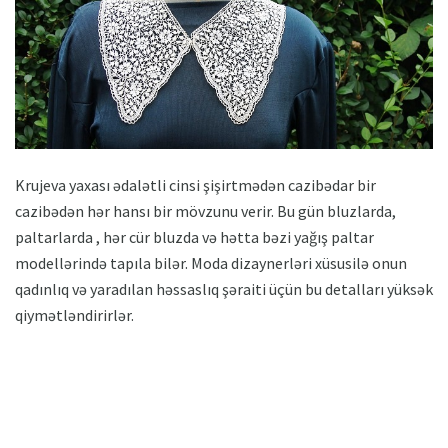
Krujeva yaxası ədalətli cinsi şişirtmədən cazibədar bir
cazibədən hər hansı bir mövzunu verir. Bu gün bluzlarda,
paltarlarda , hər cür bluzda və hətta bəzi yağış paltar
modellərində tapıla bilər. Moda dizaynerləri xüsusilə onun
qadınlıq və yaradılan həssaslıq şəraiti üçün bu detalları yüksək
qiymətləndirirlər.