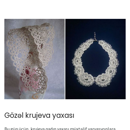
Gözəl krujeva yaxası
Bu gün üçün, krujeva qadın yaxası müxtəlif varyasyonlara