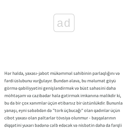
ad
Hər halda, yaxası-jabot mükəmməl sahibinin parlaqlığını və
fərdi üslubunu vurğulayır. Bundan əlavə, bu məlumat göyü
görmə qabiliyyətini genişləndirmək və büst sahəsini daha
möhtəşəm və cazibədar hala gətirmək imkanına malikdir ki,
bu da bir çox xanımlar üçün etibarsız bir üstünlükdir. Bununla
yanaşı, eyni səbəbdən də "tork üçbucağı" olan qadınlar üçün
cibot yaxası olan paltarlar tövsiyə olunmur - başqalarının
diqqətini yuxarı bədənə cəlb edəcək və nisbətin daha da fərqli