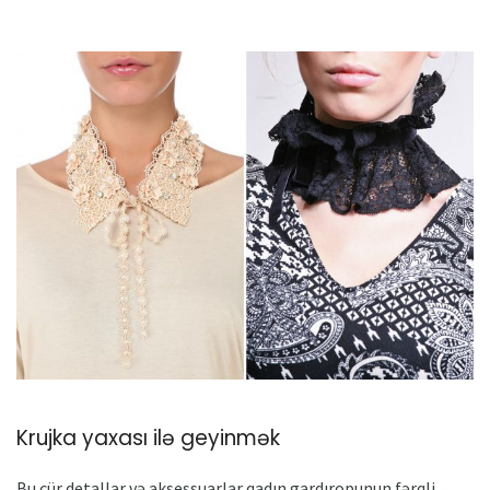
Krujka yaxası ilə geyinmək
Bu cür detallar və aksessuarlar qadın gardıropunun fərqli