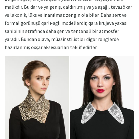
malikdir. Bu dar və ya geniş, qaldırılmış və ya aşağı, təvazökar
və lakonik, lüks və inanılmaz zəngin ola bilər. Daha sərt və
formal görünüşü qarlı-ağlı modellərdir, qara krujeva yaxası
sahibinin ətrafında daha şən və təntənəli bir atmosfer
yaradır. Bundan əlavə, müasir stilistlər digər rənglərdə
hazırlanmış oxşar aksesuarları təklif edirlər.