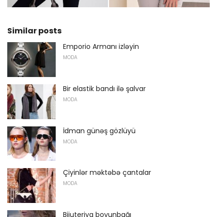
Similar posts
Emporio Armanı izləyin
MODA
Bir elastik bandı ilə şalvar
MODA
İdman günəş gözlüyü
MODA
Çiyinlər məktəbə çantalar
MODA
Bijuteriya boyunbağı