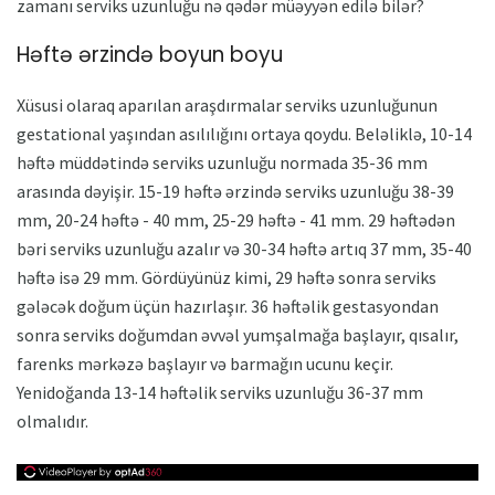
zamanı serviks uzunluğu nə qədər müəyyən edilə bilər?
Həftə ərzində boyun boyu
Xüsusi olaraq aparılan araşdırmalar serviks uzunluğunun
gestational yaşından asılılığını ortaya qoydu. Beləliklə, 10-14
həftə müddətində serviks uzunluğu normada 35-36 mm
arasında dəyişir. 15-19 həftə ərzində serviks uzunluğu 38-39
mm, 20-24 həftə - 40 mm, 25-29 həftə - 41 mm. 29 həftədən
bəri serviks uzunluğu azalır və 30-34 həftə artıq 37 mm, 35-40
həftə isə 29 mm. Gördüyünüz kimi, 29 həftə sonra serviks
gələcək doğum üçün hazırlaşır. 36 həftəlik gestasyondan
sonra serviks doğumdan əvvəl yumşalmağa başlayır, qısalır,
farenks mərkəzə başlayır və barmağın ucunu keçir.
Yenidoğanda 13-14 həftəlik serviks uzunluğu 36-37 mm
olmalıdır.