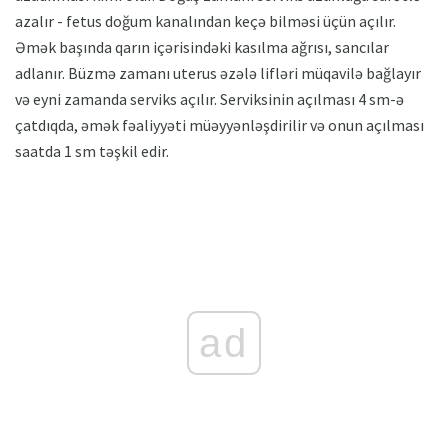
azalır - fetus doğum kanalından keçə bilməsi üçün açılır.
Əmək başında qarın içərisindəki kasılma ağrısı, sancılar
adlanır. Büzmə zamanı uterus əzələ lifləri müqavilə bağlayır
və eyni zamanda serviks açılır. Serviksinin açılması 4 sm-ə
çatdıqda, əmək fəaliyyəti müəyyənləşdirilir və onun açılması
saatda 1 sm təşkil edir.
ad