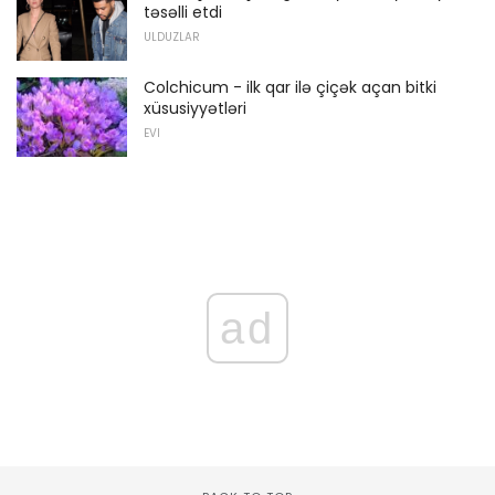
təsəlli etdi
ULDUZLAR
Colchicum - ilk qar ilə çiçək açan bitki
xüsusiyyətləri
EVI
ad