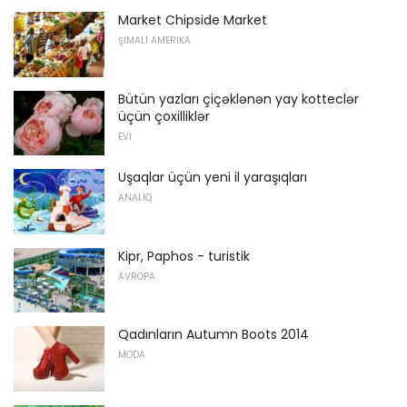
Market Chipside Market
ŞIMALI AMERIKA
Bütün yazları çiçəklənən yay kotteclər
üçün çoxilliklər
EVI
Uşaqlar üçün yeni il yaraşıqları
ANALIQ
Kipr, Paphos - turistik
AVROPA
Qadınların Autumn Boots 2014
MODA