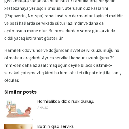
gecikmələrə səbəb ola bilər. Bu cür təhlükələrlə bir qadın
xəstəxanaya yerləşdirilməlidir, uterusun düz kaslarını
(Papaverin, No-şpa) rahatlaşdıran dərmanlar təyin etməlidir
və bəzi hallarda serviksdə sütur lazımdır və daha da
açılmasına mane olur. Bu prosedurdan sonra gün ərzində
ciddi yataq istirahət göstərilir.
Hamiləlik dövründə və doğumdan əvvəl serviks uzunluğu nə
olmalıdır araşdırdı. Ayrıca servikal kanalın uzunluğunu 29
mm-dən daha az azaltmaq üçün deyilə biləcək istmiko-
servikal çatışmazlıq kimi bu kimi obstetrik patoloji ilə tanış
oldular.
Similar posts
Hamiləlikdə diz dirsək duruşu
ANALIQ
Bətnin qısa serviksi