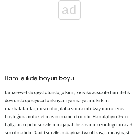
ad
Hamiləlikdə boyun boyu
Daha əvvəl də qeyd olunduğu kimi, serviks xüsusilə hamiləlik
dövründə qoruyucu funksiyanı yerinə yetirir. Erkən
mərhələlərdə çox sıx olur, daha sonra infeksiyanın uterus
boşluğuna nüfuz etməsini maneə törədir. Hamiləliyin 36-cı
həftəsinə qədər serviksinin qapalı hissəsinin uzunluğu ən az 3
sm olmalıdır. Daxili serviks müayinəsi və ultrasəs müayinəsi