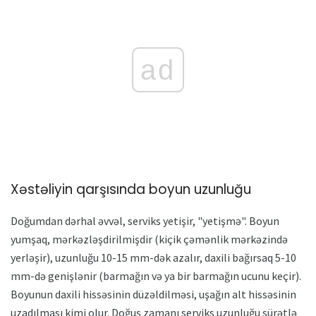
ad
Xəstəliyin qarşısında boyun uzunluğu
Doğumdan dərhal əvvəl, serviks yetişir, "yetişmə". Boyun
yumşaq, mərkəzləşdirilmişdir (kiçik çəmənlik mərkəzində
yerləşir), uzunluğu 10-15 mm-dək azalır, daxili bağırsaq 5-10
mm-də genişlənir (barmağın və ya bir barmağın ucunu keçir).
Boyunun daxili hissəsinin düzəldilməsi, uşağın alt hissəsinin
uzadılması kimi olur. Doğuş zamanı serviks uzunluğu sürətlə