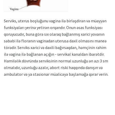
Serviks, uterus boşluğunu vagina ilə birləşdirən və müəyyən
funksiyaları yerinə yetirən orqandır. Onun əsas funksiyası
qoruyucudır, buna görə sıx olaraq bağlanmış xarici yovanın
səbəbi ilə floranın vaginadan uterusa daxil olmasını maneə
törədir. Serviks xarici və daxili bağırsaqdan, həmçinin rahim
ilə vagina ilə bağlanan açığın - servikal kanaldan ibarətdir.
Hamiləlik dövründə serviksinin normal uzunluğu ən azı 3 sm
olmalıdır, uzunluğu azalır, abort riski haqqında danışın və
ambulator və ya stasionar müalicəyə başlamağa qərar verin.