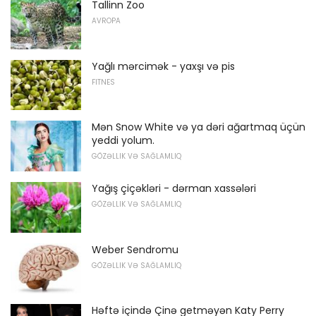
Tallinn Zoo
AVROPA
Yağlı mərcimək - yaxşı və pis
FITNES
Mən Snow White və ya dəri ağartmaq üçün
yeddi yolum.
GÖZƏLLIK VƏ SAĞLAMLIQ
Yağış çiçəkləri - dərman xassələri
GÖZƏLLIK VƏ SAĞLAMLIQ
Weber Sendromu
GÖZƏLLIK VƏ SAĞLAMLIQ
Həftə içində Çinə getməyən Katy Perry