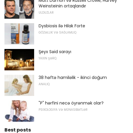
Matt Damon və Russell Crowe, Harvey
Weinsteinin ortaqlarıdır
ULDUZLAR
Dysbiosis ilə Hilak Forte
GÖZƏLLIK VƏ SAĞLAMLIQ
Şeyx Səid sarayı
YAXIN ŞƏRQ
38 həftə hamiləlik - ikinci doğum
ANALIQ
"P" hərfini necə öyrənmək olar?
PSIXOLOGIYA VƏ MÜNASIBƏTLƏR
Best posts