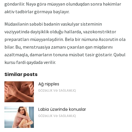
göndərilir. Nəyə görə müəyyən olunduqdan sonra həkimlər
aktiv tədbirlər görməyə başlayır.
Müdaxilənin səbəbi bədənin vaskulyar sisteminin
vəziyyətində dəyişiklik olduğu hallarda, vazokonstriktor
preparatları müəyyənləşdirin. Belə bir nümunə Ascorutin ola
bilər. Bu, menstruasiya zamanı çıxarılan qan miqdarını
azaltmaqla, damarların tonuna müsbət təsir göstərir. Qəbul
kursu fərdi qaydada verilir.
Similar posts
Ağ nipples
GÖZƏLLIK VƏ SAĞLAMLIQ
Labia üzərində konuslar
GÖZƏLLIK VƏ SAĞLAMLIQ