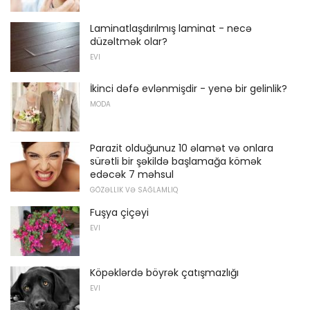
Laminatlaşdırılmış laminat - necə
düzəltmək olar?
EVI
İkinci dəfə evlənmişdir - yenə bir gelinlik?
MODA
Parazit olduğunuz 10 əlamət və onlara
sürətli bir şəkildə başlamağa kömək
edəcək 7 məhsul
GÖZƏLLIK VƏ SAĞLAMLIQ
Fuşya çiçəyi
EVI
Köpəklərdə böyrək çatışmazlığı
EVI