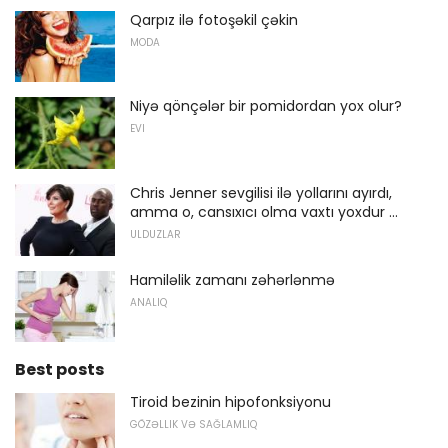
Qarpız ilə fotoşəkil çəkin
MODA
Niyə qönçələr bir pomidordan yox olur?
EVI
Chris Jenner sevgilisi ilə yollarını ayırdı,
amma o, cansıxıcı olma vaxtı yoxdur ...
ULDUZLAR
Hamiləlik zamanı zəhərlənmə
ANALIQ
Best posts
Tiroid bezinin hipofonksiyonu
GÖZƏLLIK VƏ SAĞLAMLIQ