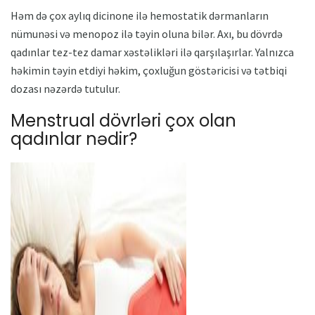
Həm də çox aylıq dicinone ilə hemostatik dərmanların
nümunəsi və menopoz ilə təyin oluna bilər. Axı, bu dövrdə
qadınlar tez-tez damar xəstəlikləri ilə qarşılaşırlar. Yalnızca
həkimin təyin etdiyi həkim, çoxluğun göstəricisi və tətbiqi
dozası nəzərdə tutulur.
Menstrual dövrləri çox olan
qadınlar nədir?