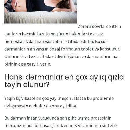
Zərərli dövrlərdə itkin
qanların həcmini azaltmaq üçün həkimlər tez-tez
hemostatik dərman vasitələri istifadə edirlər. Bu cür
dərmanların ən yaygın dozaj formaları tablet və kapsuldur.
Onların tez-tez istifadə etdiyi düşünün və dərmanların hər
birinin qısa təsviri verin.
Hansı dərmanlar ən çox aylıq qızla
təyin olunur?
Yəqin ki, Vikasol ən çox yayılmışdır . Hətta bu problemlə
üzləşməyən qadınlar da onu eşitdilər.
Bu dərman insan vücudunda qan pıhtılaşma prosesinin
mexanizmində birbaşa iştirak edən K vitamininin sintetik