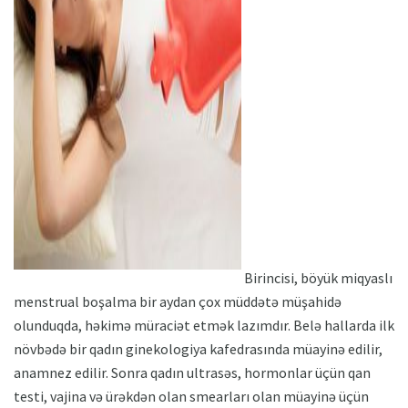
ad
Birincisi, böyük miqyaslı
menstrual boşalma bir aydan çox müddətə müşahidə
olunduqda, həkimə müraciət etmək lazımdır. Belə hallarda ilk
növbədə bir qadın ginekologiya kafedrasında müayinə edilir,
anamnez edilir. Sonra qadın ultrasəs, hormonlar üçün qan
testi, vajina və ürəkdən olan smearları olan müayinə üçün