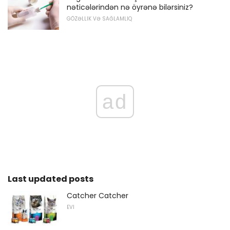
nəticələrindən nə öyrənə bilərsiniz?
GÖZƏLLIK VƏ SAĞLAMLIQ
ad
Last updated posts
Catcher Catcher
EVI