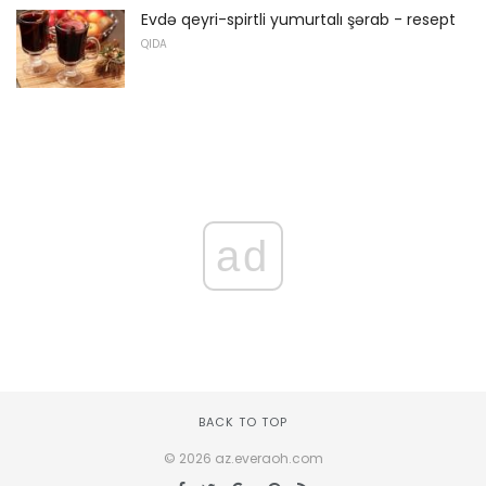
Evdə qeyri-spirtli yumurtalı şərab - resept
QIDA
ad
BACK TO TOP
© 2026 az.everaoh.com