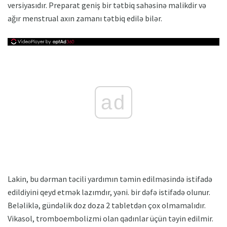
versiyasıdır. Preparat geniş bir tətbiq sahəsinə malikdir və
ağır menstrual axın zamanı tətbiq edilə bilər.
ad
Lakin, bu dərman təcili yardımın təmin edilməsində istifadə
edildiyini qeyd etmək lazımdır, yəni. bir dəfə istifadə olunur.
Beləliklə, gündəlik doz doza 2 tabletdən çox olmamalıdır.
Vikasol, tromboembolizmi olan qadınlar üçün təyin edilmir.