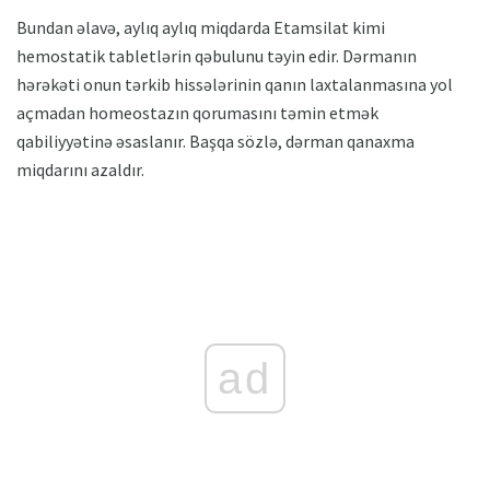
Bundan əlavə, aylıq aylıq miqdarda Etamsilat kimi
hemostatik tabletlərin qəbulunu təyin edir. Dərmanın
hərəkəti onun tərkib hissələrinin qanın laxtalanmasına yol
açmadan homeostazın qorumasını təmin etmək
qabiliyyətinə əsaslanır. Başqa sözlə, dərman qanaxma
miqdarını azaldır.
ad