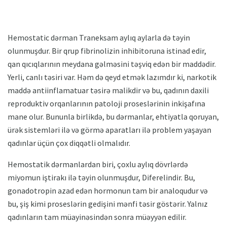
Hemostatic dərman Traneksam aylıq aylarla də təyin
olunmuşdur. Bir qrup fibrinolizin inhibitoruna istinad edir,
qan qıcıqlarının meydana gəlməsini təşviq edən bir maddədir.
Yerli, canlı təsiri var. Həm də qeyd etmək lazımdır ki, narkotik
maddə antiinflamatuar təsirə malikdir və bu, qadının daxili
reproduktiv orqanlarının patoloji proseslərinin inkişafına
mane olur. Bununla birlikdə, bu dərmanlar, ehtiyatla qoruyan,
ürək sistemləri ilə və görmə aparatları ilə problem yaşayan
qadınlar üçün çox diqqətli olmalıdır.
Hemostatik dərmanlardan biri, çoxlu aylıq dövrlərdə
miyomun iştirakı ilə təyin olunmuşdur, Diferelindir. Bu,
gonadotropin azad edən hormonun tam bir analoqudur və
bu, şiş kimi proseslərin gedişini mənfi təsir göstərir. Yalnız
qadınların tam müayinəsindən sonra müəyyən edilir.