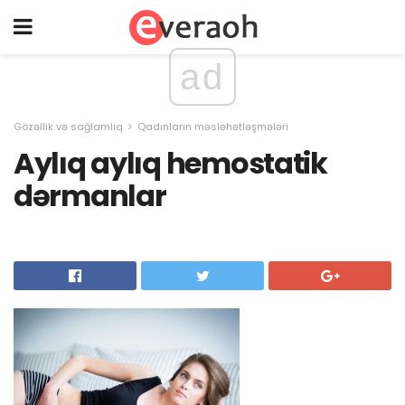
ad
Gözəllik və sağlamlıq
Qadınların məsləhətləşmələri
Aylıq aylıq hemostatik
dərmanlar