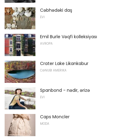
Cəbhədəki daş
EVI
Emil Burle Vəqfi kolleksiyası
AVROPA
Crater Lake Likankabur
CƏNUBI AMERIKA
Spanbond - nədir, ərizə
EVI
Caps Moncler
MODA