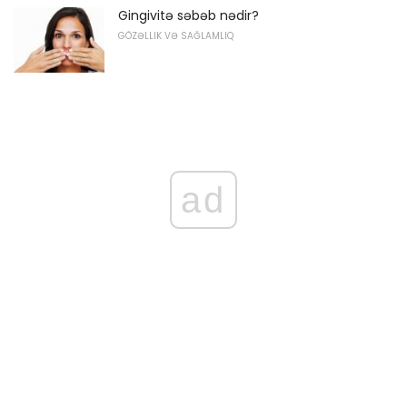
Gingivitə səbəb nədir?
GÖZƏLLIK VƏ SAĞLAMLIQ
ad