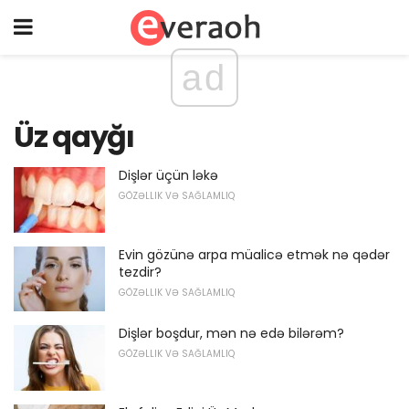
ad
Üz qayğı
Dişlər üçün ləkə
GÖZƏLLIK VƏ SAĞLAMLIQ
Evin gözünə arpa müalicə etmək nə qədər
tezdir?
GÖZƏLLIK VƏ SAĞLAMLIQ
Dişlər boşdur, mən nə edə bilərəm?
GÖZƏLLIK VƏ SAĞLAMLIQ