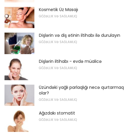
Kosmetik Üz Masajı
GÖZƏLLIK VƏ SAĞLAMLIQ
Dişlərin və diş ətinin iltihabı ilə durulayın
GÖZƏLLIK VƏ SAĞLAMLIQ
Dişlərin iltihabı - evdə müalicə
GÖZƏLLIK VƏ SAĞLAMLIQ
Üzündəki yağlı parlaqlığı necə qurtarmaq
olar?
GÖZƏLLIK VƏ SAĞLAMLIQ
Ağızdakı stomatit
GÖZƏLLIK VƏ SAĞLAMLIQ