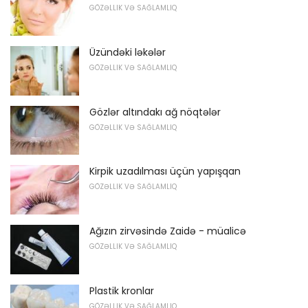
GÖZƏLLIK VƏ SAĞLAMLIQ
Üzündəki ləkələr
GÖZƏLLIK VƏ SAĞLAMLIQ
Gözlər altındakı ağ nöqtələr
GÖZƏLLIK VƏ SAĞLAMLIQ
Kirpik uzadılması üçün yapışqan
GÖZƏLLIK VƏ SAĞLAMLIQ
Ağızın zirvəsində Zaidə - müalicə
GÖZƏLLIK VƏ SAĞLAMLIQ
Plastik kronlar
GÖZƏLLIK VƏ SAĞLAMLIQ