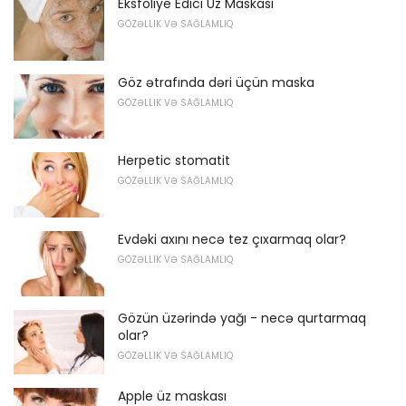
Eksfoliye Edici Üz Maskası
GÖZƏLLIK VƏ SAĞLAMLIQ
Göz ətrafında dəri üçün maska
GÖZƏLLIK VƏ SAĞLAMLIQ
Herpetic stomatit
GÖZƏLLIK VƏ SAĞLAMLIQ
Evdəki axını necə tez çıxarmaq olar?
GÖZƏLLIK VƏ SAĞLAMLIQ
Gözün üzərində yağı - necə qurtarmaq
olar?
GÖZƏLLIK VƏ SAĞLAMLIQ
Apple üz maskası