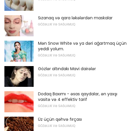
Sızanaq və qara ləkələrdən maskalar
GÖZƏLLIK VƏ SAĞLAMLIQ
Mən Snow White və ya dəri ağartmaq üçün
yeddi yolum.
GÖZƏLLIK VƏ SAĞLAMLIQ
Gözlər altındakı Mavi dairələr
GÖZƏLLIK VƏ SAĞLAMLIQ
Dodaq Baxımı - əsas qaydalar, ən yaxşı
vasitə və 4 effektiv tarif
GÖZƏLLIK VƏ SAĞLAMLIQ
Üz üçün qəhvə fırçası
GÖZƏLLIK VƏ SAĞLAMLIQ