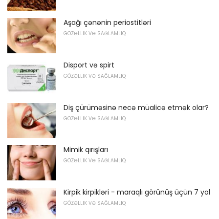
Aşağı çənənin periostitləri
GÖZƏLLIK VƏ SAĞLAMLIQ
Disport və spirt
GÖZƏLLIK VƏ SAĞLAMLIQ
Diş çürüməsinə necə müalicə etmək olar?
GÖZƏLLIK VƏ SAĞLAMLIQ
Mimik qırışları
GÖZƏLLIK VƏ SAĞLAMLIQ
Kirpik kirpikləri - maraqlı görünüş üçün 7 yol
GÖZƏLLIK VƏ SAĞLAMLIQ